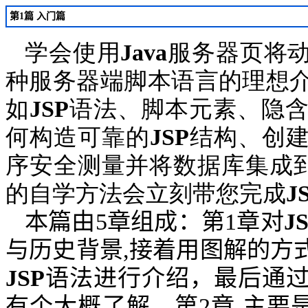
第1篇 入门篇
学会使用
Java
服务器页将
种服务器端脚本语言的理想
如
JSP
语法、脚本元素、隐
何构造可靠的
JSP
结构、创
序安全测量并将数据库集成
的自学方法会立刻带您完成
J
本篇由
5
章组成：第
1
章对
J
与历史背景
,
接着用图解的方
JSP
语法进行介绍，最后通
有个大概了解。第
2
章
主要