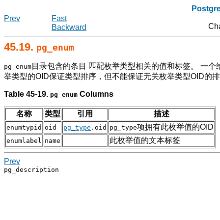
Postgr
Prev
Fast
Ch
Backward
45.19.
pg_enum
目录包含的条目 匹配枚举类型相关的值和标签。 一个
pg_enum
举类型的OID保证类型排序，但不能保证无关枚举类型OID的
Table 45-19.
Columns
pg_enum
名称
类型
引用
描述
项拥有此枚举值的OID
enumtypid
oid
pg_type
.oid
pg_type
此枚举值的文本标签
enumlabel
name
Prev
pg_description