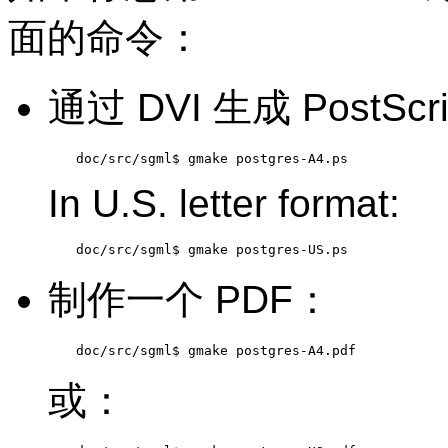
面的命令：
通过
DVI
生成 PostScr
doc/src/sgml$ 
gmake postgres-A4.ps
In U.S. letter format:
doc/src/sgml$ 
gmake postgres-US.ps
制作一个
PDF
：
doc/src/sgml$ 
gmake postgres-A4.pdf
或：