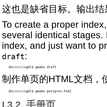
这也是缺省目标。输出结
To create a proper index,
several identical stages.
index, and just want to p
:
draft
doc/src/sgml$ 
gmake draft
制作单页的HTML文档，
doc/src/sgml$ 
gmake postgres.html
I.3.2. 手册页