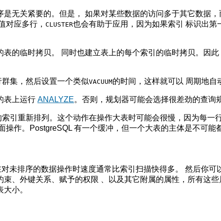
是无关紧要的。但是， 如果对某些数据的访问多于其它数据，
值对应多行，
也会有助于应用，因为如果索引 标识出第
CLUSTER
表的临时拷贝。 同时也建立表上的每个索引的临时拷贝。因此
行群集，然后设置一个类似
的时间，这样就可以 周期地自
VACUUM
的表上运行
ANALYZE
。否则，规划器可能会选择很差劲的查询
的索引重新排列。这个动作在操作大表时可能会很慢，因为每一
面操作。
PostgreSQL
有一个缓冲，但一个大表的主体是不可能
在对未排序的数据操作时速度通常比索引扫描快得多。 然后你可
、约束、外键关系、赋予的权限 、以及其它附属的属性，所有这
表大小。