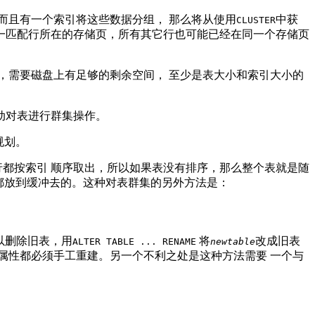
而且有一个索引将这些数据分组， 那么将从使用
中获
CLUSTER
一匹配行所在的存储页，所有其它行也可能已经在同一个存储页
，需要磁盘上有足够的剩余空间， 至少是表大小和索引大小的
动对表进行群集操作。
规划。
行都按索引 顺序取出，所以如果表没有排序，那么整个表就是随
都放到缓冲去的。这种对表群集的另外方法是：
以删除旧表，用
将
改成旧表
ALTER TABLE ... RENAME
newtable
些属性都必须手工重建。另一个不利之处是这种方法需要 一个与