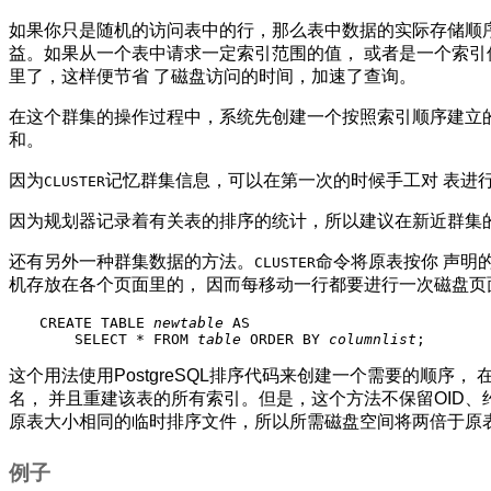
如果你只是随机的访问表中的行，那么表中数据的实际存储顺序
益。如果从一个表中请求一定索引范围的值， 或者是一个索引
里了，这样便节省 了磁盘访问的时间，加速了查询。
在这个群集的操作过程中，系统先创建一个按照索引顺序建立的
和。
因为
记忆群集信息，可以在第一次的时候手工对 表进
CLUSTER
因为规划器记录着有关表的排序的统计，所以建议在新近群集
还有另外一种群集数据的方法。
命令将原表按你 声明
CLUSTER
机存放在各个页面里的， 因而每移动一行都要进行一次磁盘页
CREATE TABLE 
newtable
 AS

    SELECT * FROM 
table
 ORDER BY 
columnlist
;
这个用法使用
PostgreSQL
排序代码来创建一个需要的顺序， 
名， 并且重建该表的所有索引。但是，这个方法不保留OID
原表大小相同的临时排序文件，所以所需磁盘空间将两倍于原
例子