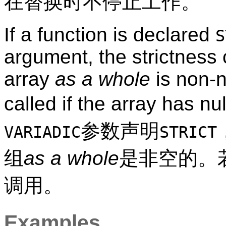
在替换时不停止工作。
If a function is declared
S
argument, the strictness 
array
as a whole
is non-nu
called if the array ha
参数声明
VARIADIC
STRICT
组
as a whole
是非空的。
调用。
Examples