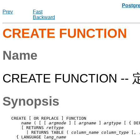
Postgr
Prev
Fast
Backward
CREATE FUNCTION
Name
CREATE FUNCTION 
Synopsis
CREATE [ OR REPLACE ] FUNCTION

name
 ( [ [ 
argmode
 ] [ 
argname
 ] 
argtype
 [ { DE
    [ RETURNS 
rettype
      | RETURNS TABLE ( 
column_name
column_type
 [, 
  { LANGUAGE 
lang_name