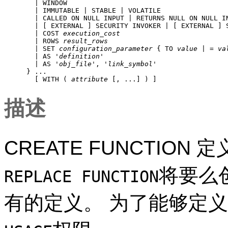
    | WINDOW

    | IMMUTABLE | STABLE | VOLATILE

    | CALLED ON NULL INPUT | RETURNS NULL ON NULL IN
    | [ EXTERNAL ] SECURITY INVOKER | [ EXTERNAL ] S
    | COST 
execution_cost
    | ROWS 
result_rows
    | SET 
configuration_parameter
 { TO 
value
 | = 
va
    | AS '
definition
'

    | AS '
obj_file
', '
link_symbol
'

  } ...

    [ WITH ( 
attribute
 [, ...] ) ]
描述
CREATE FUNCTIO
将要么
REPLACE FUNCTION
有的定义。 为了能够定