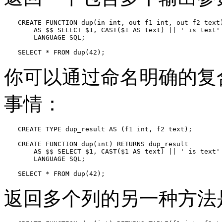
CREATE FUNCTION dup(in int, out f1 int, out f2 text)
    AS $$ SELECT $1, CAST($1 AS text) || ' is text' 
    LANGUAGE SQL;

SELECT * FROM dup(42);
你可以通过命名明确的复
事情：
CREATE TYPE dup_result AS (f1 int, f2 text);

CREATE FUNCTION dup(int) RETURNS dup_result

    AS $$ SELECT $1, CAST($1 AS text) || ' is text' 
    LANGUAGE SQL;

SELECT * FROM dup(42);
返回多个列的另一种方法