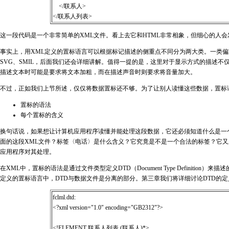
</联系人>
</联系人列表>
这一段代码是一个非常简单的XML文件。看上去它和HTML非常相象，但细心的人
事实上，用XML定义的置标语言可以根据标记描述的侧重点不同分为两大类。一类偏
SVG、SMIL，后面我们还会详细讲解。值得一提的是，这里对于显示方式的描述不仅
描述文本时可能是要求将文本加粗，而在描述声音时则要求将音量加大。
不过，正如我们上节所述，仅仅将数据置标还不够。为了让别人读懂这些数据，置标
置标的语法
每个置标的含义
换句话说，如果想让计算机应用程序读懂并能处理这段数据，它还必须知道什么是一个有
面的这段XML文件？标签〈电话〉是什么含义？它究竟是不是一个合法的标签？它
应用程序对其处理。
在XML中，置标的语法是通过文件类型定义DTD（Document Type Definit
定义的置标语言中，DTD与数据文件是分离的部分。第三章我们将详细讨论DTD的
fclml.dtd:
<?xml version="1.0" encoding="GB2312"?>
<!ELEMENT 联系人列表 (联系人)*>