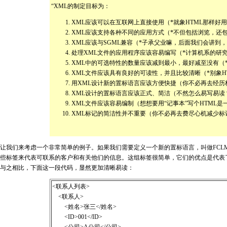
“XML的制定目标为：
XML应该可以在互联网上直接使用（*就象HTML那样好
XML应该支持各种不同的应用方式（*不但包括浏览，还
XML应该与SGML兼容（*子承父业嘛，后面我们会讲到，
处理XML文件的应用程序应该容易编写（*计算机系的研
XML中的可选特性的数量应该减到最小，最好减至没有（
XML文件应该具有良好的可读性，并且比较清晰（*别象
用XML设计新的置标语言应该方便快捷（你不必再去经历
XML设计的置标语言应该正式、简洁（不然怎么易写易读
XML文件应该容易编制（想想要用“记事本”写个HTML
XML标记的简洁性并不重要（你不必再去费尽心机减少标
让我们来考虑一个非常简单的例子。如果我们需要定义一个新的置标语言，叫做FCLML（F_compa
些标签来代表可联系的客户和有关他们的信息。这组标签很简单，它们的优点是代表了
与之相比，下面这一段代码，显然更加清晰易读：
<联系人列表>
<联系人>
<姓名>张三</姓名>
<ID>001</ID>