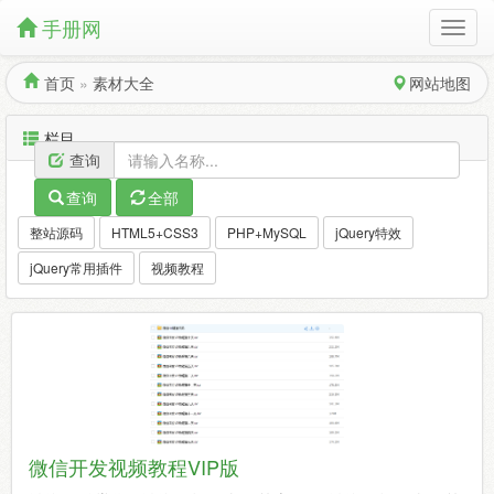
手册网
首页
»
素材大全
网站地图
栏目
查询
查询
全部
整站源码
HTML5+CSS3
PHP+MySQL
jQuery特效
jQuery常用插件
视频教程
微信开发视频教程VIP版