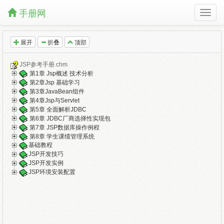
手册网
展开
折叠
顶部
JSP参考手册.chm
第1章 Jsp概述 技术分析
第2章Jsp 基础学习
第3章JavaBean组件
第4章Jsp与Servlet
第5章 全面解析JDBC
第6章 JDBC厂商选择性实现包
第7章 JSP数据库操作例程
第8章 学生课绩管理系统
基础教程
JSP开发技巧
JSP开发实例
JSP环境安装配置