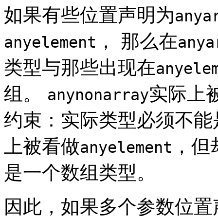
如果有些位置声明为
anya
， 那么在
anyelement
anya
类型与那些出现在
anyele
组。
实际上
anynonarray
约束：实际类型必须不能
上被看做
，但
anyelement
是一个数组类型。
因此，如果多个参数位置