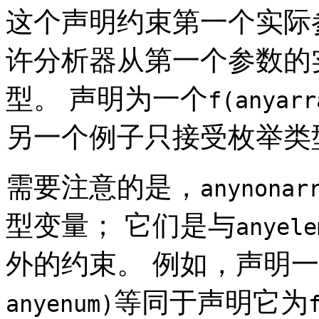
这个声明约束第一个实际
许分析器从第一个参数的
型。 声明为一个
f(anyarr
另一个例子只接受枚举类
需要注意的是，
anynonar
型变量； 它们是与
anyele
外的约束。 例如，声明
等同于声明它为
anyenum)