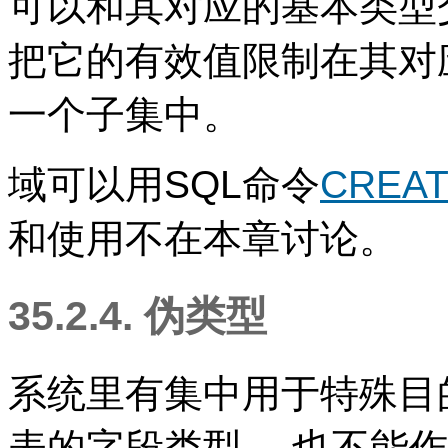
可以和其对应的基本类型
把它的有效值限制在其对
一个子集中。
域可以用
SQL
命令
CREAT
和使用不在本章讨论。
35.2.4. 伪类型
系统里有集中用于特殊目
表的字段类型， 也不能