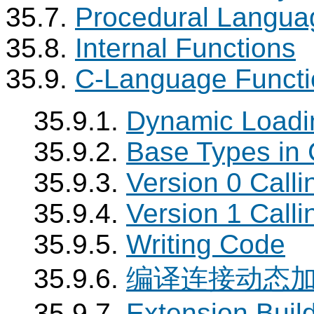
35.7.
Procedural Langua
35.8.
Internal Functions
35.9.
C-Language Functi
35.9.1.
Dynamic Loadi
35.9.2.
Base Types in
35.9.3.
Version 0 Call
35.9.4.
Version 1 Call
35.9.5.
Writing Code
35.9.6.
编译连接动态
35.9.7.
Extension Build