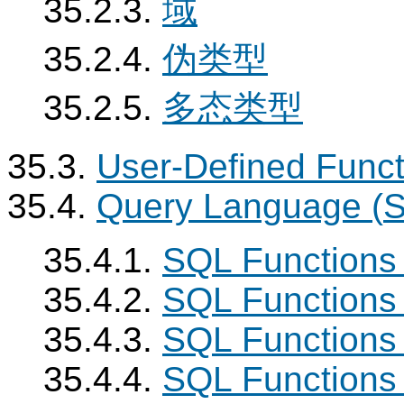
35.2.3.
域
35.2.4.
伪类型
35.2.5.
多态类型
35.3.
User-Defined Funct
35.4.
Query Language (
35.4.1.
SQL
Functions
35.4.2.
SQL
Functions
35.4.3.
SQL
Functions
35.4.4.
SQL
Functions 