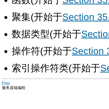
聚集(开始于
Section 35
数据类型(开始于
Sectio
操作符(开始于
Section 
索引操作符类(开始于
S
Prev
服务器端编程