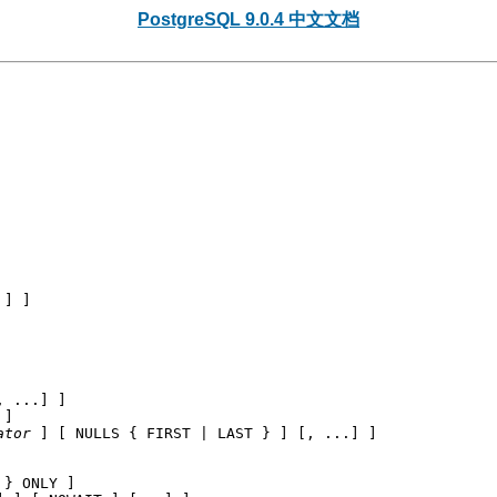
PostgreSQL 9.0.4 中文文档
] ]

, ...] ]

 ]

ator
 ] [ NULLS { FIRST | LAST } ] [, ...] ]

} ONLY ]
