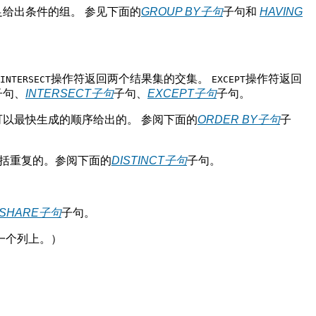
给出条件的组。 参见下面的
GROUP BY
子句
子句和
HAVING
操作符返回两个结果集的交集。
操作符返回
INTERSECT
EXCEPT
子句、
INTERSECT
子句
子句、
EXCEPT
子句
子句。
以最快生成的顺序给出的。 参阅下面的
ORDER BY
子句
子
包括重复的。参阅下面的
DISTINCT
子句
子句。
。
 SHARE
子句
子句。
一个列上。）