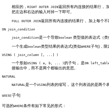
相应的，
返回所有内连接的结果行， 
RIGHT OUTER JOIN
把左边和右边的输入对掉一下即可。
返回所有内连接的结果行， 加上每个不匹
FULL OUTER JOIN
ON
join_condition
是一个导致
类型值的表达式（类
join_condition
boolean
一个生成
类型结果的表达式(类似
子句)，
boolean
WHERE
USING (
join_column
[, ...] )
一个形如
的子句， 是
USING ( a, b, ... )
ON left_tabl
接输出中，而不是两个都输出的意思。
NATURAL
是一个
列表的缩写， 这个列表说的是两个
NATURAL
USING
子句
WHERE
可选的
条件有如下常见的形式：
WHERE