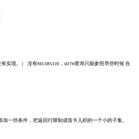
。
。
有实现。） 没有
，
查询只能参照早些时候 在
RECURSIVE
WITH
会添加一些条件，把返回行限制成笛卡儿积的一个小的子集。