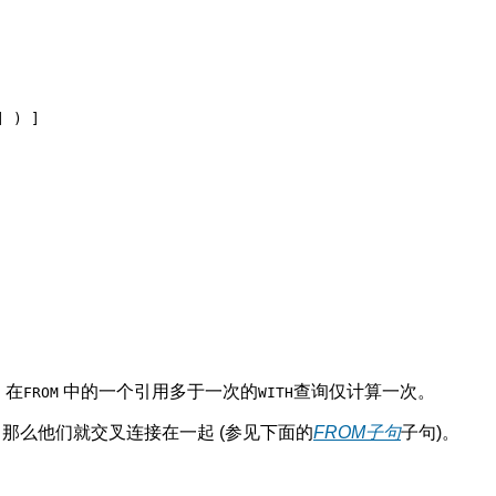
 ) ]

。在
中的一个引用多于一次的
查询仅计算一次。
FROM
WITH
那么他们就交叉连接在一起 (参见下面的
FROM
子句
子句)。