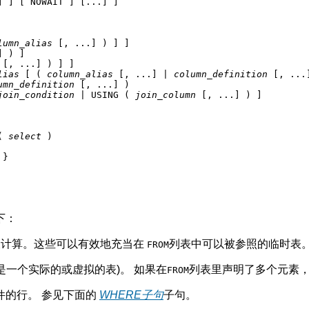
] ] [ NOWAIT ] [...] ]

lumn_alias
 [, ...] ) ] ]

 ) ]

 [, ...] ) ] ]

lias
 [ ( 
column_alias
 [, ...] | 
column_definition
 [, ...]
umn_definition
 [, ...] )

join_condition
 | USING ( 
join_column
 [, ...] ) ]

( 
select
 )

 }
下：
被计算。这些可以有效地充当在
列表中可以被参照的临时表
FROM
是一个实际的或虚拟的表)。 如果在
列表里声明了多个元素，
FROM
件的行。 参见下面的
WHERE
子句
子句。