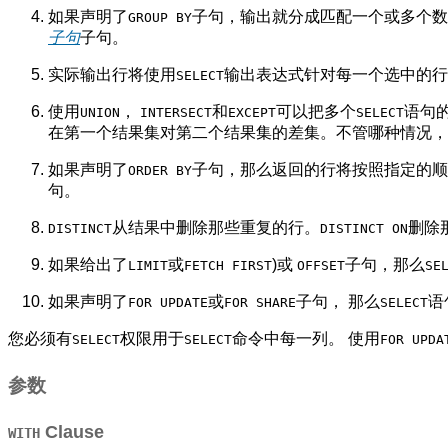
如果声明了
子句，输出就分成匹配一个或多个数
GROUP BY
子句
子句。
实际输出行将使用
输出表达式针对每一个选中的行
SELECT
使用
，
和
可以把多个
语句
UNION
INTERSECT
EXCEPT
SELECT
在第一个结果集对第二个结果集的差集。不管哪种情况，
如果声明了
子句，那么返回的行将按照指定的顺
ORDER BY
句。
从结果中删除那些重复的行。
删除
DISTINCT
DISTINCT ON
如果给出了
或
)或
子句，那么
LIMIT
FETCH FIRST
OFFSET
SE
如果声明了
或
子句， 那么
语
FOR UPDATE
FOR SHARE
SELECT
您必须有
权限用于
命令中每一列。 使用
SELECT
SELECT
FOR UPDA
参数
Clause
WITH