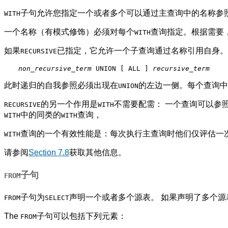
子句允许您指定一个或者多个可以通过主查询中的名称参
WITH
一个名称（有模式修饰）必须对每个
查询指定。根据需要
WITH
如果
已指定，它允许一个子查询通过名称引用自身。
RECURSIVE
non_recursive_term
 UNION [ ALL ] 
recursive_term
此时递归的自我参照必须出现在
的左边一侧。每个查询中
UNION
的另一个作用是
不需要配需： 一个查询可以参
RECURSIVE
WITH
中的同类的
查询，
WITH
WITH
查询的一个有效性能是：每次执行主查询时他们仅评估一
WITH
请参阅
Section 7.8
获取其他信息。
子句
FROM
子句为
声明一个或者多个源表。 如果声明了多个源
FROM
SELECT
The
子句可以包括下列元素：
FROM