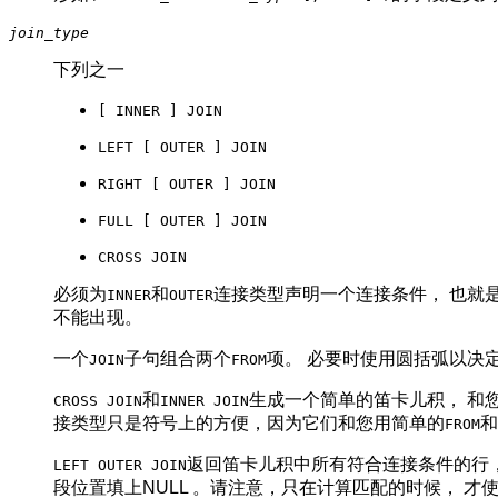
join_type
下列之一
[ INNER ] JOIN
LEFT [ OUTER ] JOIN
RIGHT [ OUTER ] JOIN
FULL [ OUTER ] JOIN
CROSS JOIN
必须为
和
连接类型声明一个连接条件， 也就
INNER
OUTER
不能出现。
一个
子句组合两个
项。 必要时使用圆括弧以决
JOIN
FROM
和
生成一个简单的笛卡儿积， 和
CROSS JOIN
INNER JOIN
接类型只是符号上的方便，因为它们和您用简单的
和
FROM
返回笛卡儿积中所有符合连接条件的行
LEFT OUTER JOIN
段位置填上NULL 。请注意，只在计算匹配的时候， 才