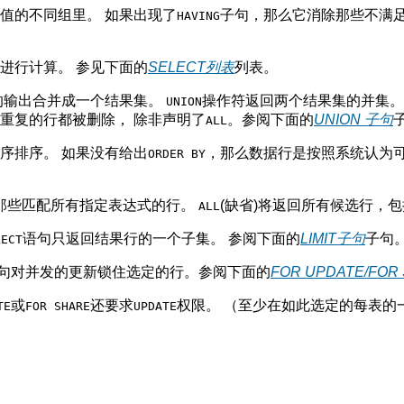
值的不同组里。 如果出现了
子句，那么它消除那些不满足
HAVING
进行计算。 参见下面的
SELECT
列表
列表。
的输出合并成一个结果集。
操作符返回两个结果集的并集。
UNION
重复的行都被删除， 除非声明了
。参阅下面的
UNION
子句
ALL
序排序。 如果没有给出
，那么数据行是按照系统认为可
ORDER BY
那些匹配所有指定表达式的行。
(缺省)将返回所有候选行，
ALL
语句只返回结果行的一个子集。 参阅下面的
LIMIT
子句
子句
LECT
句对并发的更新锁住选定的行。参阅下面的
FOR UPDATE
/
FOR
或
还要求
权限。 （至少在如此选定的每表的
TE
FOR SHARE
UPDATE