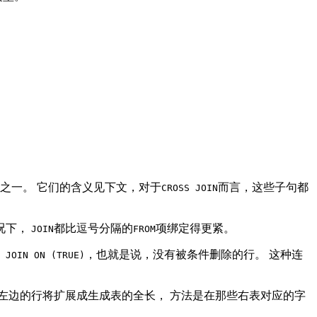
之一。 它们的含义见下文，对于
而言，这些子句都
CROSS JOIN
况下，
都比逗号分隔的
项绑定得更紧。
JOIN
FROM
，也就是说，没有被条件删除的行。 这种连
 JOIN ON (TRUE)
左边的行将扩展成生成表的全长， 方法是在那些右表对应的字