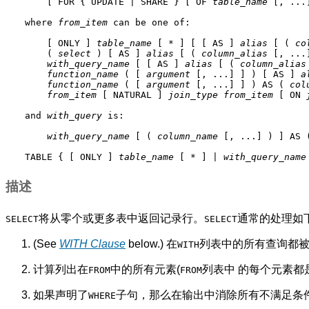
    [ FOR { UPDATE | SHARE } [ OF 
table_name
 [, ...
where 
from_item
 can be one of:
    [ ONLY ] 
table_name
 [ * ] [ [ AS ] 
alias
 [ ( 
co
    ( 
select
 ) [ AS ] 
alias
 [ ( 
column_alias
 [, ...]
with_query_name
 [ [ AS ] 
alias
 [ ( 
column_alias
function_name
 ( [ 
argument
 [, ...] ] ) [ AS ] 
a
function_name
 ( [ 
argument
 [, ...] ] ) AS ( 
col
from_item
 [ NATURAL ] 
join_type
from_item
 [ ON 
and 
with_query
 is:
with_query_name
 [ ( 
column_name
 [, ...] ) ] AS 
TABLE { [ ONLY ] 
table_name
 [ * ] | 
with_query_name
描述
将从零个或更多表中返回记录行。
通常的处理如
SELECT
SELECT
(See
WITH
Clause
below.) 在
列表中的所有查询都
WITH
计算列出在
中的所有元素(
列表中 的每个元素都
FROM
FROM
如果声明了
子句，那么在输出中消除所有不满足条
WHERE