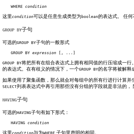
WHERE 
condition
这里
可以是任意生成类型为
的表达式。 任
condition
boolean
子句
GROUP BY
可选的
子句的一般形式
GROUP BY
GROUP BY 
expression
 [, ...]
将把所有在组合表达式上拥有相同值的行压缩成一行
GROUP BY
的表达式。在有歧义的情况下，一个
的名字将被解释
GROUP BY
如果使用了聚集函数，那么就会对每组中的所有行进行计算并生
列表表达式中再引用那些没有分组的字段就是非法的，
SELECT
子句
HAVING
可选的
子句有如下形式：
HAVING
HAVING 
condition
这里
与为
子句里声明的相同。
condition
WHERE