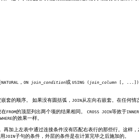
是
，
或
NATURAL
ON
join_condition
USING (
join_column
[, ...])
定嵌套的顺序。 如果没有圆括弧，
从左向右嵌套。在任何情
JOIN
您在
的顶层列出两个项的结果相同。
等效于
FROM
CROSS JOIN
INNER
的效果一样。
WHERE
， 再加上左表中通过连接条件没有匹配右表行的那些行。这样，
使用
子句的条件，外层的条件是在计算完毕之后施加的。
JOIN