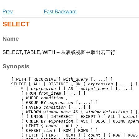
Prev
Fast Backward
SELECT
Name
SELECT, TABLE, WITH -- 从表或视图中取出若干行
Synopsis
[ WITH [ RECURSIVE ] 
with_query
 [, ...] ]

SELECT [ ALL | DISTINCT [ ON ( 
expression
 [, ...] ) 
    * | 
expression
 [ [ AS ] 
output_name
 ] [, ...]

    [ FROM 
from_item
 [, ...] ]

    [ WHERE 
condition
 ]

    [ GROUP BY 
expression
 [, ...] ]

    [ HAVING 
condition
 [, ...] ]

    [ WINDOW 
window_name
 AS ( 
window_definition
 ) [
    [ { UNION | INTERSECT | EXCEPT } [ ALL ] 
select
    [ ORDER BY 
expression
 [ ASC | DESC | USING 
oper
    [ LIMIT { 
count
 | ALL } ]

    [ OFFSET 
start
 [ ROW | ROWS ] ]

    [ FETCH { FIRST | NEXT } [ 
count
 ] { ROW | ROWS 