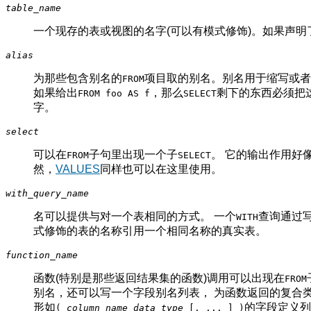
table_name
一个现存的表或视图的名字(可以有模式修饰)。如果声明
alias
为那些包含别名的
项目取的别名。别名用于缩写或者
FROM
如果给出
，那么
剩下的东西必须把
FROM foo AS f
SELECT
字。
select
可以在
子句里出现一个子
。 它的输出作用好
FROM
SELECT
然，
VALUES
同样也可以在这里使用。
with_query_name
名可以提供与对一个表相同的方式。 一个
查询通过
WITH
式修饰的表的名称引用一个相同名称的真实表。
function_name
函数(特别是那些返回结果集的函数)调用可以出现在
FROM
别名，还可以写一个字段别名列表， 为函数返回的复合
形如
的字段定义列
(
column_name
data_type
[
, ...
] )