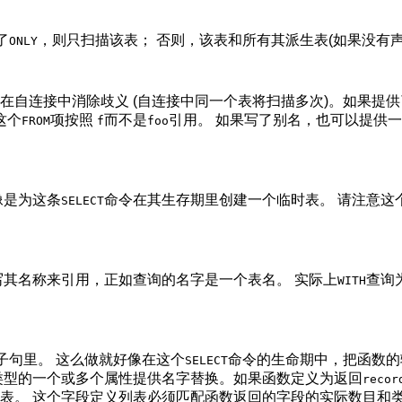
了
，则只扫描该表； 否则，该表和所有其派生表(如果没有
ONLY
在自连接中消除歧义 (自连接中同一个表将扫描多次)。如果提
这个
项按照
而不是
引用。 如果写了别名，也可以提供
FROM
f
foo
像是为这条
命令在其生存期里创建一个临时表。 请注意这
SELECT
写其名称来引用，正如查询的名字是一个表名。 实际上
查询
WITH
子句里。 这么做就好像在这个
命令的生命期中，把函数的
SELECT
类型的一个或多个属性提供名字替换。如果函数定义为返回
recor
表。 这个字段定义列表必须匹配函数返回的字段的实际数目和