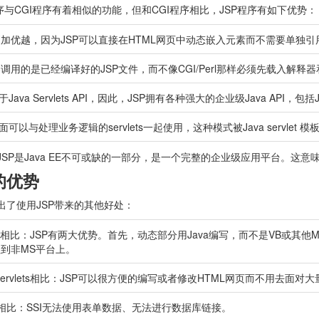
程序与CGI程序有着相似的功能，但和CGI程序相比，JSP程序有如下优势：
加优越，因为JSP可以直接在HTML网页中动态嵌入元素而不需要单独引用
调用的是已经编译好的JSP文件，而不像CGI/Perl那样必须先载入解释
于Java Servlets API，因此，JSP拥有各种强大的企业级Java API，包括
页面可以与处理业务逻辑的servlets一起使用，这种模式被Java servlet 
JSP是Java EE不可或缺的一部分，是一个完整的企业级应用平台。这
的优势
出了使用JSP带来的其他好处：
P相比：JSP有两大优势。首先，动态部分用Java编写，而不是VB或其
到非MS平台上。
Servlets相比：JSP可以很方便的编写或者修改HTML网页而不用去面对大量的
I相比：SSI无法使用表单数据、无法进行数据库链接。