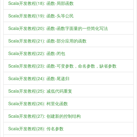
Scala开发教程(18): 函数-局部函数
Scala开发教程(19): 函数-头等公民
Scala开发教程(20): 函数-函数字面量的一些简化写法
Scala开发教程(21): 函数-部分应用的函数
Scala开发教程(22): 函数-闭包
Scala开发教程(23): 函数-可变参数，命名参数，缺省参数
Scala开发教程(24): 函数-尾递归
Scala开发教程(25): 减低代码重复
Scala开发教程(26): 柯里化函数
Scala开发教程(27): 创建新的控制结构
Scala开发教程(28): 传名参数