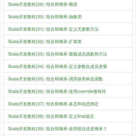
Scala开发教程(29): 组合和继承-概述
Scala开发教程(30): 组合和继承-抽象类
Scala开发教程(31): 组合和继承-定义无参数方法
Scala开发教程(32): 组合和继承-扩展类
Scala开发教程(33): 组合和继承-重载成员函数和方法
Scala开发教程(34): 组合和继承-定义参数化成员变量
Scala开发教程(35): 组合和继承-调用基类构造函数
Scala开发教程(36): 组合和继承-使用override修饰符
Scala开发教程(37): 组合和继承-多态和动态绑定
Scala开发教程(38): 组合和继承-定义final成员
Scala开发教程(39): 组合和继承-使用组合还是继承？