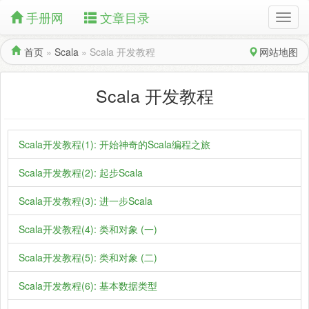
手册网
文章目录
首页
»
Scala
»
Scala 开发教程
网站地图
Scala 开发教程
Scala开发教程(1): 开始神奇的Scala编程之旅
Scala开发教程(2): 起步Scala
Scala开发教程(3): 进一步Scala
Scala开发教程(4): 类和对象 (一)
Scala开发教程(5): 类和对象 (二)
Scala开发教程(6): 基本数据类型