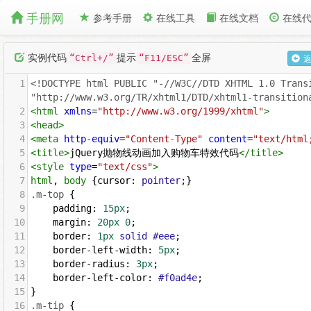
手册网
参考手册
在线工具
在线文档
在线
实例代码
提示
全屏
“Ctrl+/”
“F11/ESC”
1
<!DOCTYPE html PUBLIC "-//W3C//DTD XHTML 1.0 Transi
"http://www.w3.org/TR/xhtml1/DTD/xhtml1-transition
2
<
html
xmlns
=
"http://www.w3.org/1999/xhtml"
>
3
<
head
>
4
<
meta
http-equiv
=
"Content-Type"
content
=
"text/html
5
<
title
>
jQuery抛物线动画加入购物车特效代码
</
title
>
6
<
style
type
=
"text/css"
>
7
html
, 
body
 {
cursor
: 
pointer
;}
8
.m-top
 {
9
padding
: 
15px
;
10
margin
: 
20px
0
;
11
border
: 
1px
solid
#eee
;
12
border-left-width
: 
5px
;
13
border-radius
: 
3px
;
14
border-left-color
: 
#f0ad4e
;
15
}
16
.m-tip
 {