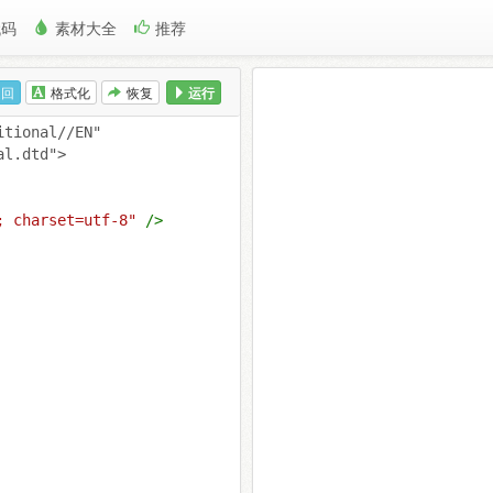
代码
素材大全
推荐
返回
格式化
恢复
运行
tional//EN" 
al.dtd">
; charset=utf-8"
/>