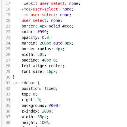
17
-webkit-
user-select
: 
none
;
18
-moz-
user-select
: 
none
;
19
-ms-
user-select
: 
none
;
20
user-select
: 
none
;
21
border
: 
4px
solid
#ccc
;
22
color
: 
#999
;
23
opacity
: 
0.8
;
24
margin
: 
260px
auto
0px
;
25
border-radius
: 
4px
;
26
width
: 
50%
;
27
padding
: 
40px
0
;
28
text-align
: 
center
;
29
font-size
: 
16px
;
30
}
31
.m-sidebar
 {
32
position
: 
fixed
;
33
top
: 
0
;
34
right
: 
0
;
35
background
: 
#000
;
36
z-index
: 
2000
;
37
width
: 
35px
;
38
height
: 
100%
;