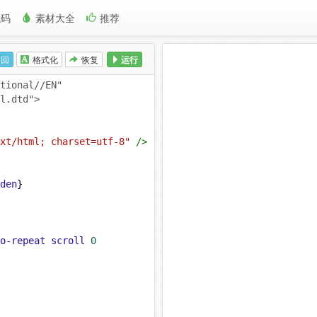
代码
素材大全
推荐
返回
格式化
恢复
运行
tional//EN" 
l.dtd">
xt/html; charset=utf-8"
/>
den
}
o-repeat
scroll
0