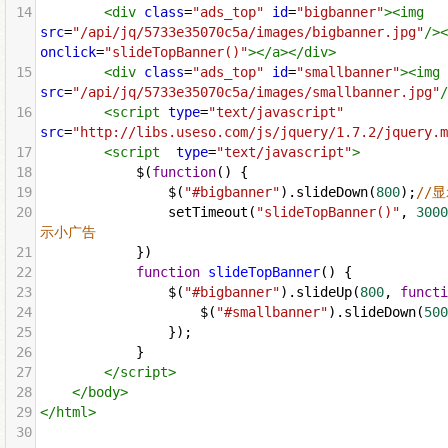
14
<
div
class
=
"ads_top"
id
=
"bigbanner"
><
img
src
=
"/api/jq/5733e35070c5a/images/bigbanner.jpg"
/><
onclick
=
"slideTopBanner()"
></
a
></
div
>
15
<
div
class
=
"ads_top"
id
=
"smallbanner"
><
img
src
=
"/api/jq/5733e35070c5a/images/smallbanner.jpg"
/
16
<
script
type
=
"text/javascript"
src
=
"http://libs.useso.com/js/jquery/1.7.2/jquery.m
17
<
script
type
=
"text/javascript"
>
18
$
(
function
() {
19
$
(
"#bigbanner"
).
slideDown
(
800
);
//显
20
setTimeout
(
"slideTopBanner()"
, 
3000
示小广告
21
            })
22
function
slideTopBanner
() {
23
$
(
"#bigbanner"
).
slideUp
(
800
, 
functi
24
$
(
"#smallbanner"
).
slideDown
(
500
25
                });
26
            }
27
</
script
>
28
</
body
>
29
</
html
>
30