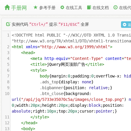
手册网
参考手册
在线工具
在线文档
在线
实例代码
提示
全屏
“Ctrl+/”
“F11/ESC”
1
<!DOCTYPE html PUBLIC "-//W3C//DTD XHTML 1.0 Transi
"http://www.w3.org/TR/xhtml1/DTD/xhtml1-transitiona
2
<
html
xmlns
=
"http://www.w3.org/1999/xhtml"
>
3
<
head
>
4
<
meta
http-equiv
=
"Content-Type"
content
=
"te
5
<
title
>
jQuery网页顶部广告
</
title
>
6
<
style
>
7
body
{
margin
:
0
;
padding
:
0
;
overflow-x
: 
hid
8
.ads_top
{
display
: 
none
}
9
.bigbanner
{
position
: 
relative
;}
10
.btn_close
{
background
: 
url
(
"/api/jq/5733e35070c5a/images/close_top.png"
) 
n
0
;
width
:
20px
;
height
:
20px
;
display
:
block
;
position
: 
absolute
;
right
:
10px
;
top
:
20px
;
cursor
:
pointer
;}
11
</
style
>
12
</
head
>
13
<
body
>