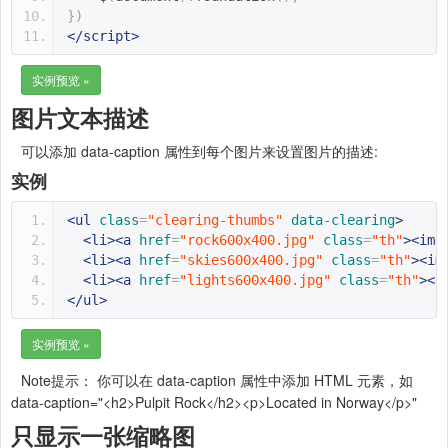
})
</script>
实例预览 »
图片文本描述
可以添加 data-caption 属性到每个图片来设置图片的描述:
实例
<ul
class
=
"clearing-thumbs"
data-clearing
>
<li><a
href
=
"rock600x400.jpg"
class
=
"th"
><img
<li><a
href
=
"skies600x400.jpg"
class
=
"th"
><im
<li><a
href
=
"lights600x400.jpg"
class
=
"th"
><i
</ul>
实例预览 »
Note
提示： 你可以在 data-caption 属性中添加 HTML 元素，如
data-caption="<h2>Pulpit Rock</h2><p>Located in Norway</p>"
只显示一张缩略图