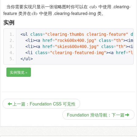
当你需要实现只显示一张缩略图时你可以在 <ul> 中使用 .clearing-
feature 类并在<li> 中使用 .clearing-featured-img 类。
实例
<ul
class
=
"clearing-thumbs clearing-feature"
da
<li><a
href
=
"rock600x400.jpg"
class
=
"th"
><img
<li><a
href
=
"skies600x400.jpg"
class
=
"th"
><im
<li
class
=
"clearing-featured-img"
><a
href
=
"li
</ul>
实例预览 »
上一篇：Foundation CSS 可见性
Foundation 滑动导航：下一篇