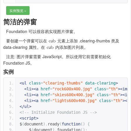
实例预览 »
简洁的弹窗
Foundation 可以很容易实现图片弹窗。
要创建一个弹窗可以在 <ul> 元素上添加 .clearing-thumbs 类及
data-clearing 属性。在 <ul> 内添加图片列表。
注意: 图片弹窗需要 JavaScript。所以使用它前需要初始化
Foundation JS。
实例
<ul
class
=
"clearing-thumbs"
data-clearing
>
<li><a
href
=
"rock600x400.jpg"
class
=
"th"
><img
<li><a
href
=
"skies600x400.jpg"
class
=
"th"
><im
<li><a
href
=
"lights600x400.jpg"
class
=
"th"
><i
</ul>
<!-- Initialize Foundation JS -->
<script>
$
(
document
).
ready
(
function
()
{
    $
(
document
).
foundation
();