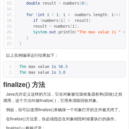
double
 result 
=
 numbers
[
0
];
for
(
int
 i 
=
1
;
 i 
<
  numbers
.
length
;
 i
++)
if
(
numbers
[
i
]
>
  result
)
      result 
=
 numbers
[
i
];
System
.
out
.
println
(
"The max value is "
+
 
}
}
以上实例编译运行结果如下：
The
 max value 
is
56.5
The
 max value 
is
3.0
finalize() 方法
Java允许定义这样的方法，它在对象被垃圾收集器析构(回收)之前
调用，这个方法叫做finalize( )，它用来清除回收对象。
例如，你可以使用finalize()来确保一个对象打开的文件被关闭了。
在finalize()方法里，你必须指定在对象销毁时候要执行的操作。
finalize()一般格式是：