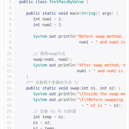
public
class
TestPassByValue
{
public
static
void
 main
(
String
[]
 args
)
{
int
 num1 
=
1
;
int
 num2 
=
2
;
System
.
out
.
println
(
"Before swap method, n
                          num1 
+
" and num2 is 
// 调用swap方法
      swap
(
num1
,
 num2
);
System
.
out
.
println
(
"After swap method, nu
                         num1 
+
" and num2 is "
}
/** 交换两个变量的方法 */
public
static
void
 swap
(
int
 n1
,
int
 n2
)
{
System
.
out
.
println
(
"\tInside the swap met
System
.
out
.
println
(
"\t\tBefore swapping n
+
" n2 is "
+
 n2
);
// 交换 n1 与 n2的值
int
 temp 
=
 n1
;
      n1 
=
 n2
;
      n2 
=
 temp
;