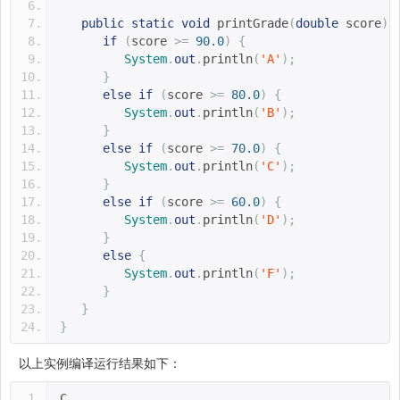
public
static
void
 printGrade
(
double
 score
)
if
(
score 
>=
90.0
)
{
System
.
out
.
println
(
'A'
);
}
else
if
(
score 
>=
80.0
)
{
System
.
out
.
println
(
'B'
);
}
else
if
(
score 
>=
70.0
)
{
System
.
out
.
println
(
'C'
);
}
else
if
(
score 
>=
60.0
)
{
System
.
out
.
println
(
'D'
);
}
else
{
System
.
out
.
println
(
'F'
);
}
}
}
以上实例编译运行结果如下：
C