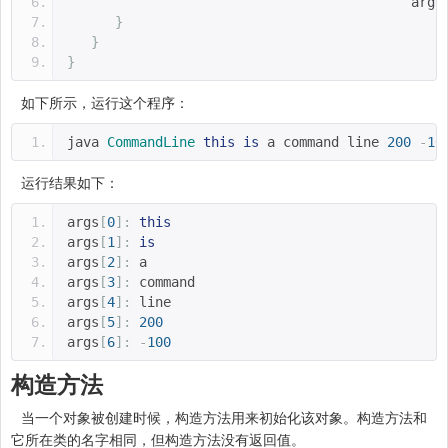
                                           args
}
}
}
如下所示，运行这个程序：
java 
CommandLine
this
is
 a command line 
200
-
10
运行结果如下：
args
[
0
]:
this
args
[
1
]:
is
args
[
2
]:
 a
args
[
3
]:
 command
args
[
4
]:
 line
args
[
5
]:
200
args
[
6
]:
-
100
构造方法
当一个对象被创建时候，构造方法用来初始化该对象。构造方法和
它所在类的名字相同，但构造方法没有返回值。