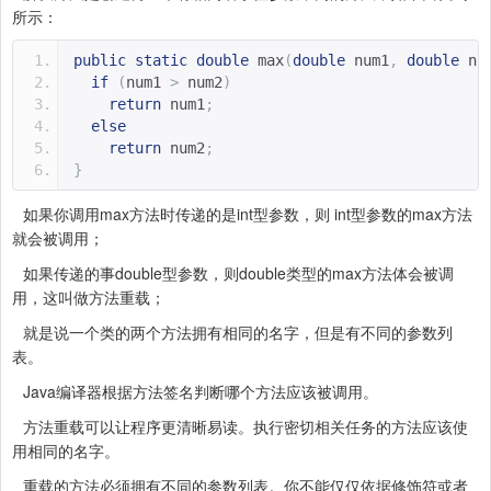
所示：
public
static
double
 max
(
double
 num1
,
double
 nu
if
(
num1 
>
 num2
)
return
 num1
;
else
return
 num2
;
}
如果你调用max方法时传递的是int型参数，则 int型参数的max方法
就会被调用；
如果传递的事double型参数，则double类型的max方法体会被调
用，这叫做方法重载；
就是说一个类的两个方法拥有相同的名字，但是有不同的参数列
表。
Java编译器根据方法签名判断哪个方法应该被调用。
方法重载可以让程序更清晰易读。执行密切相关任务的方法应该使
用相同的名字。
重载的方法必须拥有不同的参数列表。你不能仅仅依据修饰符或者