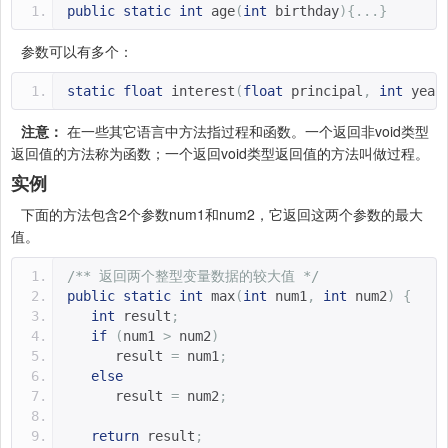
public
static
int
 age
(
int
 birthday
){...}
参数可以有多个：
static
float
 interest
(
float
 principal
,
int
 year
注意：
在一些其它语言中方法指过程和函数。一个返回非void类型
返回值的方法称为函数；一个返回void类型返回值的方法叫做过程。
实例
下面的方法包含2个参数num1和num2，它返回这两个参数的最大
值。
/** 返回两个整型变量数据的较大值 */
public
static
int
 max
(
int
 num1
,
int
 num2
)
{
int
 result
;
if
(
num1 
>
 num2
)
      result 
=
 num1
;
else
      result 
=
 num2
;
return
 result
;