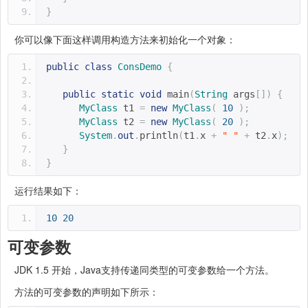
}
你可以像下面这样调用构造方法来初始化一个对象：
public
class
ConsDemo
{
public
static
void
 main
(
String
 args
[])
{
MyClass
 t1 
=
new
MyClass
(
10
);
MyClass
 t2 
=
new
MyClass
(
20
);
System
.
out
.
println
(
t1
.
x 
+
" "
+
 t2
.
x
);
}
}
运行结果如下：
10
20
可变参数
JDK 1.5 开始，Java支持传递同类型的可变参数给一个方法。
方法的可变参数的声明如下所示：