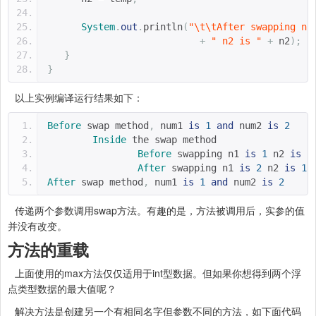
System
.
out
.
println
(
"\t\tAfter swapping n1
+
" n2 is "
+
 n2
);
}
}
以上实例编译运行结果如下：
Before
 swap method
,
 num1 
is
1
and
 num2 
is
2
Inside
 the swap method
Before
 swapping n1 
is
1
 n2 
is
2
After
 swapping n1 
is
2
 n2 
is
1
After
 swap method
,
 num1 
is
1
and
 num2 
is
2
传递两个参数调用swap方法。有趣的是，方法被调用后，实参的值
并没有改变。
方法的重载
上面使用的max方法仅仅适用于int型数据。但如果你想得到两个浮
点类型数据的最大值呢？
解决方法是创建另一个有相同名字但参数不同的方法，如下面代码