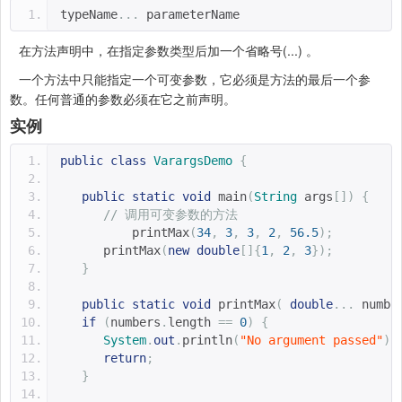
typeName
...
 parameterName
在方法声明中，在指定参数类型后加一个省略号(...) 。
一个方法中只能指定一个可变参数，它必须是方法的最后一个参
数。任何普通的参数必须在它之前声明。
实例
public
class
VarargsDemo
{
public
static
void
 main
(
String
 args
[])
{
// 调用可变参数的方法
	  printMax
(
34
,
3
,
3
,
2
,
56.5
);
      printMax
(
new
double
[]{
1
,
2
,
3
});
}
public
static
void
 printMax
(
double
...
 numbe
if
(
numbers
.
length 
==
0
)
{
System
.
out
.
println
(
"No argument passed"
);
return
;
}