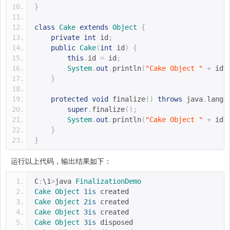
}
class
Cake
extends
Object
{
private
int
 id
;
public
Cake
(
int
 id
)
{
this
.
id 
=
 id
;
System
.
out
.
println
(
"Cake Object "
+
 id 
}
protected
void
 finalize
()
throws
 java
.
lang
.
super
.
finalize
();
System
.
out
.
println
(
"Cake Object "
+
 id 
}
}
运行以上代码，输出结果如下：
C
:
\1
>
java 
FinalizationDemo
Cake
Object
1is
 created  
Cake
Object
2is
 created  
Cake
Object
3is
 created  
Cake
Object
3is
 disposed  