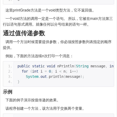
这里printGrade方法是一个void类型方法，它不返回值。
一个void方法的调用一定是一个语句。 所以，它被在main方法第三
行以语句形式调用。就像任何以分号结束的语句一样。
通过值传递参数
调用一个方法时候需要提供参数，你必须按照参数列表指定的顺序
提供。
例如，下面的方法连续n次打印一个消息：
public
static
void
 nPrintln
(
String
 message
,
int
for
(
int
 i 
=
0
;
 i 
<
 n
;
 i
++)
System
.
out
.
println
(
message
);
}
示例
下面的例子演示按值传递的效果。
该程序创建一个方法，该方法用于交换两个变量。