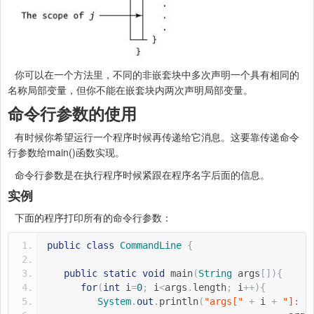
你可以在一个方法里，不同的非嵌套块中多次声明一个具有相同的
名称局部变量，但你不能在嵌套块内两次声明局部变量。
命令行参数的使用
有时候你希望运行一个程序时候再传递给它消息。这要靠传递命令
行参数给main()函数实现。
命令行参数是在执行程序时候紧跟在程序名字后面的信息。
实例
下面的程序打印所有的命令行参数：
public
class
CommandLine
{
public
static
void
 main
(
String
 args
[]){
for
(
int
 i
=
0
;
 i
<
args
.
length
;
 i
++){
System
.
out
.
println
(
"args["
+
 i 
+
"]: "