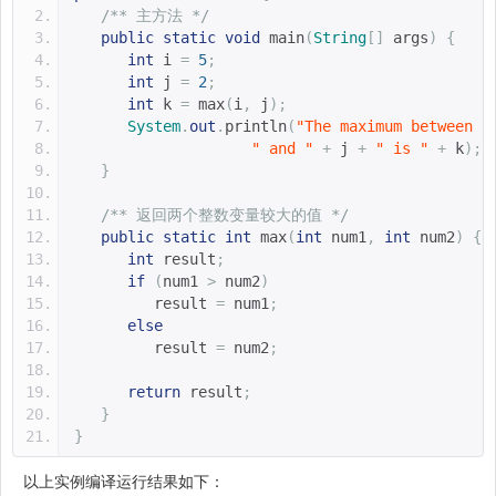
/** 主方法 */
public
static
void
 main
(
String
[]
 args
)
{
int
 i 
=
5
;
int
 j 
=
2
;
int
 k 
=
 max
(
i
,
 j
);
System
.
out
.
println
(
"The maximum between "
" and "
+
 j 
+
" is "
+
 k
);
}
/** 返回两个整数变量较大的值 */
public
static
int
 max
(
int
 num1
,
int
 num2
)
{
int
 result
;
if
(
num1 
>
 num2
)
         result 
=
 num1
;
else
         result 
=
 num2
;
return
 result
;
}
}
以上实例编译运行结果如下：