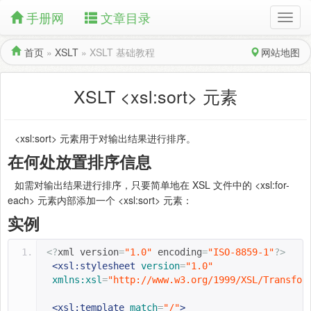
手册网
文章目录
首页
»
XSLT
»
XSLT 基础教程
网站地图
XSLT <xsl:sort> 元素
<xsl:sort> 元素用于对输出结果进行排序。
在何处放置排序信息
如需对输出结果进行排序，只要简单地在 XSL 文件中的 <xsl:for-
each> 元素内部添加一个 <xsl:sort> 元素：
实例
<?
xml version
=
"1.0"
 encoding
=
"ISO-8859-1"
?>
<xsl:stylesheet
version
=
"1.0"
xmlns:xsl
=
"http://www.w3.org/1999/XSL/Transfor
<xsl:template
match
=
"/"
>