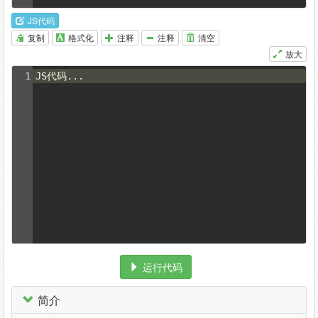
12
#gg
a
{
color
:
#fff
;
font-size
:
13px
;
letter-
spacing
:
2px
;}
JS代码
13
.close
a
{
float
:
right
;
margin
:
0
10px
0
复制
格式化
注释
注释
清空
0
;
padding
:
0
10px
0
10px
;}
放大
14
.bulletin
{
float
:
left
;
height
:
23px
;
color
:
#fff
;
ma
rgin
:
0
0
0
1
JS代码...
20px
;
background
:
url
(
//ku.shouce.ren/files/imag
es/201601/56a3697c7e454.gif
) 
no-repeat
;
min-
height
:
23px
;
overflow
:
hidden
;}
15
.bulletin
li
{
height
:
23px
;
padding-left
:
25px
;}
16
</
style
>
17
<!--[if IE]>
18
<style type="text/css">
19
/* 修正IE6振动bug */
20
html body{background-
image:url(about:blank);background-
attachment:fixed;}
21
</style>
22
<![endif]-->
运行代码
23
<
script
type
=
"text/javascript"
src
=
"//apps.bdimg.com/libs/jquery/1.11.3/jquer
简介
y.min.js"
></
script
>