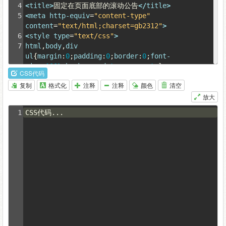
4
<
title
>
固定在页面底部的滚动公告
</
title
>
5
<
meta
http-equiv
=
"content-type"
content
=
"text/html;charset=gb2312"
>
6
<
style
type
=
"text/css"
>
7
html
,
body
,
div
ul
{
margin
:
0
;
padding
:
0
;
border
:
0
;
font-
size
:
100%
;
background
:
transparent
;}
CSS代码
8
ul
{
list-style
:
none
;}
复制
格式化
注释
注释
颜色
清空
9
a
{
text-decoration
:
none
;}
放大
10
body
{
background
:
#f2f2f2
;
font
:
12px
 宋
体,
Verdana
,
Tahoma
,
Lucida
Grande
,
Arial
,
sans-
1
CSS代码...
serif
;
color
:
#000
;}
11
#gg
{
position
:
fixed
;
bottom
:
0
;
background
:
#000
;
wi
dth
:
100%
;
height
:
23px
;
line-height
:
23px
;
z-
index
:
9999
;
opacity
:
.60
;
filter
:
alpha
(
opacity
=
60
);
_bottom
:
auto
;
_width
:
100%
;
_position
:
absolute
;
_top
:
expression
(
eval
(
document
.documentElement.
scrollTop
+
document
.documentElement.clientHeigh
t-this.offsetHeight-
(
parseInt
(
this
.currentStyle.marginTop
,
10
)||
0
)-
(
parseInt
(
this
.currentStyle.marginBottom
,
10
)||
0
)));}