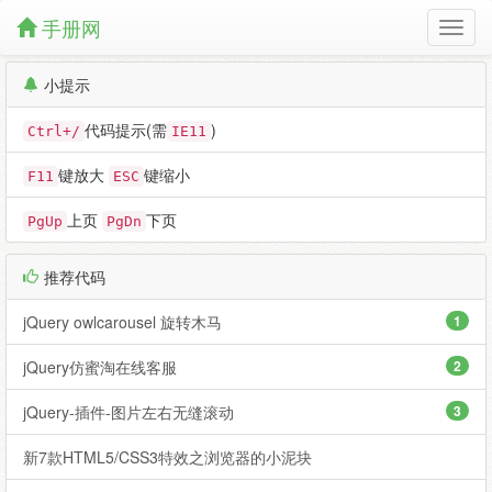
手册网
小提示
代码提示(需
)
Ctrl+/
IE11
键放大
键缩小
F11
ESC
上页
下页
PgUp
PgDn
推荐代码
jQuery owlcarousel 旋转木马
1
jQuery仿蜜淘在线客服
2
jQuery-插件-图片左右无缝滚动
3
新7款HTML5/CSS3特效之浏览器的小泥块