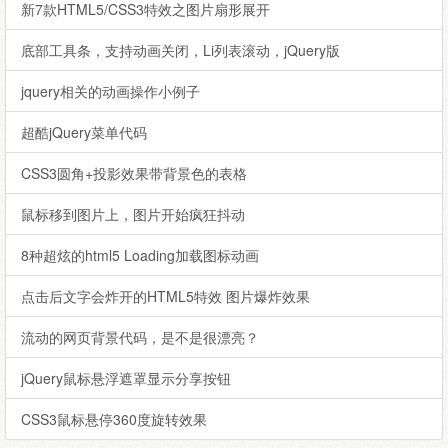
新7款HTML5/CSS3特效之图片扇形展开
底部工具条，支持动画关闭，Li列表滚动，jQuery版
jquery相关的动画操作小例子
超酷jQuery菜单代码
CSS3圆角+投影效果带背景色的表格
鼠标移到图片上，图片开始疯狂抖动
8种超炫的html5 Loading加载图标动画
点击后文字会炸开的HTML5特效 图片爆炸效果
流动的网页背景代码，是不是很漂亮？
jQuery鼠标悬浮遮罩显示分享按钮
CSS3鼠标悬停360度旋转效果