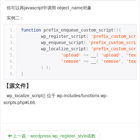
你可以再javascript中调用 object_name对象
实例二：
function
 prefix_enqueue_custom_script
(){
	wp_register_script
(
'prefix_custom_scri
        wp_enqueue_script
(
'prefix_custom_scrip
        wp_localize_script
(
'prefix_custom_scri
'upload'
=>
 __
(
'upload'
,
'text
'remove'
=>
 __
(
'remove'
,
'text
)
);
}
【源文件】
wp_localize_script() 位于 wp-includes/functions.wp-
scripts.php#L66.
上一篇：wordpress wp_register_style函数