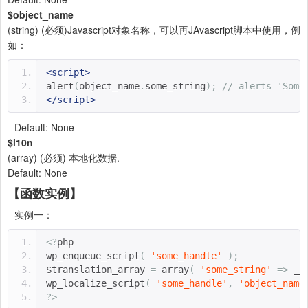
$object_name
(string) (必须)Javascript对象名称，可以再JAvascript脚本中使用，例
如：
<script>
alert
(
object_name
.
some_string
);
// alerts 'Some
</script>
Default: None
$l10n
(array) (必须) 本地化数据.
Default: None
【函数实例】
实例一：
<?
php
wp_enqueue_script
(
'some_handle'
);
$translation_array 
=
 array
(
'some_string'
=>
 __
wp_localize_script
(
'some_handle'
,
'object_name
?>