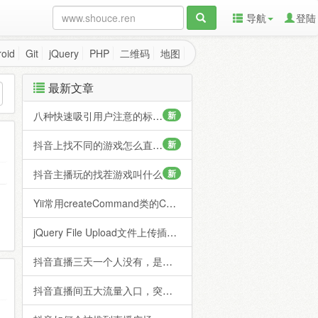
导航
登陆
oid
Git
jQuery
PHP
二维码
地图
最新文章
八种快速吸引用户注意的标题技巧
新
抖音上找不同的游戏怎么直播？
新
抖音主播玩的找茬游戏叫什么
新
Yii常用createCommand类的CURD操作大全
jQuery File Upload文件上传插件API使用详解
抖音直播三天一个人没有，是你直播间有问题？
抖音直播间五大流量入口，突破千人直播间