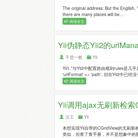
The original address: But the English, Yi
there are many places will be...
阅读全文
Yii伪静态Yii2的urlMan
干货一枚
Yii
Yii1.*与Yii2中配置路由规则rule
'urlFormat' => 'path', 但在Yii2中已
阅读全文
Yii调用ajax无刷新检索C
汉王
Yii
本想实现Yii自带的CGridView的无刷新
类似，但查了查手册，并不是想象中的那样，