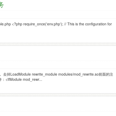
任务
hp <?php require_once('env.php'); // This is the configuration for
去掉LoadModule rewrite_module modules/mod_rewrite.so前面的注
fModule mod_rewr...