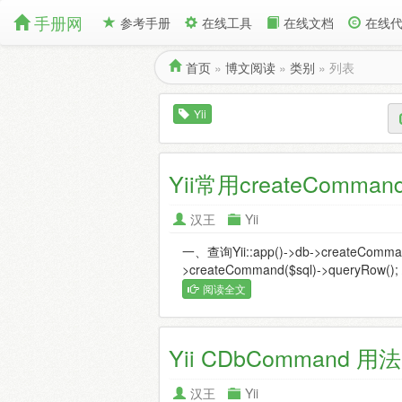
手册网
参考手册
在线工具
在线文档
在线
首页
»
博文阅读
»
类别
»
列表
Yii
Yii常用createCom
汉王
Yii
一、查询Yii::app()->db->createComman
>createCommand($sql)->queryRow()
阅读全文
Yii CDbCommand 
汉王
Yii