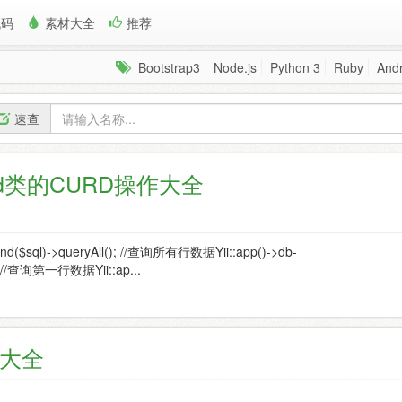
代码
素材大全
推荐
Bootstrap3
Node.js
Python 3
Ruby
Andr
速查
mand类的CURD操作大全
d($sql)->queryAll(); //查询所有行数据Yii::app()->db-
; //查询第一行数据Yii::ap...
用法大全