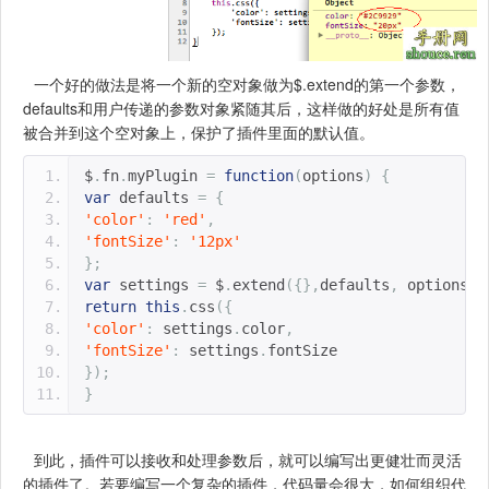
一个好的做法是将一个新的空对象做为$.extend的第一个参数，
defaults和用户传递的参数对象紧随其后，这样做的好处是所有值
被合并到这个空对象上，保护了插件里面的默认值。
$
.
fn
.
myPlugin 
=
function
(
options
)
{
var
 defaults 
=
{
'color'
:
'red'
,
'fontSize'
:
'12px'
};
var
 settings 
=
 $
.
extend
({},
defaults
,
 options
);
return
this
.
css
({
'color'
:
 settings
.
color
,
'fontSize'
:
 settings
.
fontSize
});
}
到此，插件可以接收和处理参数后，就可以编写出更健壮而灵活
的插件了。若要编写一个复杂的插件，代码量会很大，如何组织代