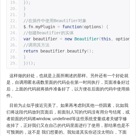
});
}
}
//在插件中使用Beautifier对象
$
.
fn
.
myPlugin 
=
function
(
options
)
{
//创建Beautifier的实体
var
 beautifier 
=
new
Beautifier
(
this
,
 options
)
//调用其方法
return
 beautifier
.
beautify
();
}
})();
这样做的好处，也就是上面所阐述的那样。另外还有一个好处就
是，自调用匿名函数里面的代码会在第一时间执行，页面准备好过
后，上面的代码就将插件准备好了，以方便在后面的代码中使用插
件。
目前为止似乎接近完美了。如果再考虑到其他一些因素，比如我
们将这段代码放到页面后，前面别人写的代码没有用分号结尾，或
者前面的代码将window, undefined等这些系统变量或者关键字修
改掉了，正好我们又在自己的代码里面进行了使用，那结果也是不
可预测的，这不是 我们想要的。我知道其实你还没太明白，下面