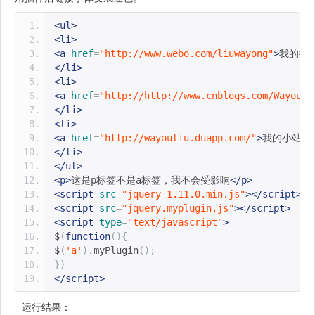
<ul>
<li>
<a
href
=
"http://www.webo.com/liuwayong"
>
我的微
</li>
<li>
<a
href
=
"http://http://www.cnblogs.com/Wayou/"
</li>
<li>
<a
href
=
"http://wayouliu.duapp.com/"
>
我的小站
</
</li>
</ul>
<p>
这是p标签不是a标签，我不会受影响
</p>
<script
src
=
"jquery-1.11.0.min.js"
></script>
<script
src
=
"jquery.myplugin.js"
></script>
<script
type
=
"text/javascript"
>
$
(
function
(){
$
(
'a'
).
myPlugin
();
})
</script>
运行结果：