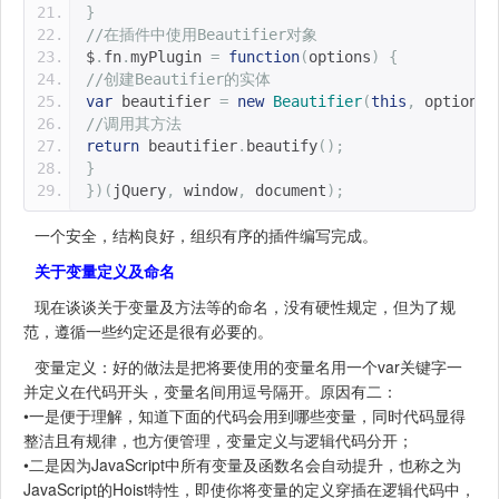
}
//在插件中使用Beautifier对象
$
.
fn
.
myPlugin 
=
function
(
options
)
{
//创建Beautifier的实体
var
 beautifier 
=
new
Beautifier
(
this
,
 options
)
//调用其方法
return
 beautifier
.
beautify
();
}
})(
jQuery
,
 window
,
 document
);
一个安全，结构良好，组织有序的插件编写完成。
关于变量定义及命名
现在谈谈关于变量及方法等的命名，没有硬性规定，但为了规
范，遵循一些约定还是很有必要的。
变量定义：好的做法是把将要使用的变量名用一个var关键字一
并定义在代码开头，变量名间用逗号隔开。原因有二：
•一是便于理解，知道下面的代码会用到哪些变量，同时代码显得
整洁且有规律，也方便管理，变量定义与逻辑代码分开；
•二是因为JavaScript中所有变量及函数名会自动提升，也称之为
JavaScript的Hoist特性，即使你将变量的定义穿插在逻辑代码中，