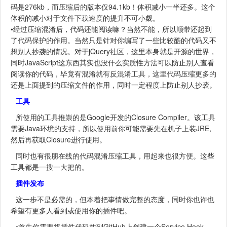
码是276kb，而压缩后的版本仅94.1kb！体积减小一半还多。这个
体积的减小对于文件下载速度的提升不可小觑。
•经过压缩混淆后，代码还能阅读嘛？当然不能，所以顺带还起到
了代码保护的作用。当然只是针对你编写了一些比较酷的代码又不
想别人抄袭的情况。对于jQuery社区，这里本身就是开源的世界，
同时JavaScript这东西其实也没什么实质性方法可以防止别人查看
阅读你的代码，毕竟有混淆就有反混淆工具，这里代码压缩更多的
还是上面提到的压缩文件的作用，同时一定程度上防止别人抄袭。
工具
所使用的工具推崇的是Google开发的Closure Compiler。该工具
需要Java环境的支持，所以使用前你可能需要先在机子上装JRE,
然后再获取Closure进行使用。
同时也有很朋在线的代码混淆压缩工具，用起来也很方便。这些
工具都是一搜一大把的。
插件发布
这一步不是必需的，但本着把事情做完整的态度，同时你也许也
希望有更多人看到或使用你的插件吧。
•首先你需要将插件代码放到GitHub上创建一个Service Hook，