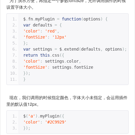
为了演示方便，再指定一个参数fontSize，允许调用插件的时候
设置字体大小。
$
.
fn
.
myPlugin 
=
function
(
options
)
{
var
 defaults 
=
{
'color'
:
'red'
,
'fontSize'
:
'12px'
};
var
 settings 
=
 $
.
extend
(
defaults
,
 options
);
return
this
.
css
({
'color'
:
 settings
.
color
,
'fontSize'
:
 settings
.
fontSize
});
}
现在，我们调用的时候指定颜色，字体大小未指定，会运用插件
里的默认值12px。
$
(
'a'
).
myPlugin
({
'color'
:
'#2C9929'
});