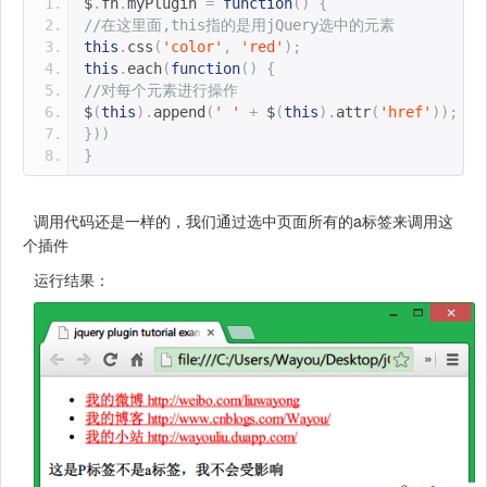
$
.
fn
.
myPlugin 
=
function
()
{
//在这里面,this指的是用jQuery选中的元素
this
.
css
(
'color'
,
'red'
);
this
.
each
(
function
()
{
//对每个元素进行操作
$
(
this
).
append
(
' '
+
 $
(
this
).
attr
(
'href'
));
}))
}
调用代码还是一样的，我们通过选中页面所有的a标签来调用这
个插件
运行结果：