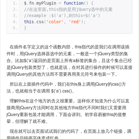
$
.
fn
.
myPlugin 
=
function
()
{
//在这里面,this指的是用jQuery选中的元素
//example :$('a'),则this=$('a')
this
.
css
(
'color'
,
'red'
);
}
在插件名字定义的这个函数内部，this指代的是我们在调用该插
件时，用jQuery选择器选中的元素，一般是一个jQuery类型的集
合。比如$('a')返回的是页面上所有a标签的集合，且这个集合已经
是jQuery包装类型了，也就是说，在对其进行操作的时候可以直接
调用jQuery的其他方法而不需要再用美元符号来包装一下。
所以在上面插件代码中，我们在this身上调用jQuery的css()方
法，也就相当于在调用 $('a').css()。
理解this在这个地方的含义很重要。这样你才知道为什么可以直
接商用jQuery方法同时在其他地方this指代不同时我们又需要用
jQuery重新包装才能调用，下面会讲到。初学容易被this的值整
晕，但理解了就不难。
现在就可以去页面试试我们的代码了，在页面上放几个链接，调
用插件后链接字体变成红色。