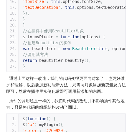
'fontSize'
:
this
.
options
.
fontSize
,
'textDecoration'
:
this
.
options
.
textDecoration
});
}
}
//在插件中使用Beautifier对象
$
.
fn
.
myPlugin 
=
function
(
options
)
{
//创建Beautifier的实体
var
 beautifier 
=
new
Beautifier
(
this
,
 options
)
//调用其方法
return
 beautifier
.
beautify
();
}
通过上面这样一改造，我们的代码变得更面向对象了，也更好维
护和理解，以后要加新功能新方法，只需向对象添加新变量及方法
即可，然后在插件里实例化后即可调用新添加的东西。
插件的调用还是一样的，我们对代码的改动并不影响插件其他地
方，只是将代码的组织结构改动了而以。
$
(
function
()
{
$
(
'a'
).
myPlugin
({
'color'
:
'#2C9929'
,