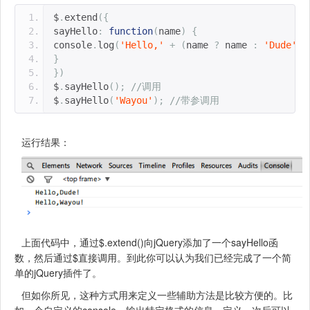
$
.
extend
({
sayHello
:
function
(
name
)
{
console
.
log
(
'Hello,'
+
(
name 
?
 name 
:
'Dude'
)
}
})
$
.
sayHello
();
//调用
$
.
sayHello
(
'Wayou'
);
//带参调用
运行结果：
上面代码中，通过$.extend()向jQuery添加了一个sayHello函
数，然后通过$直接调用。到此你可以认为我们已经完成了一个简
单的jQuery插件了。
但如你所见，这种方式用来定义一些辅助方法是比较方便的。比