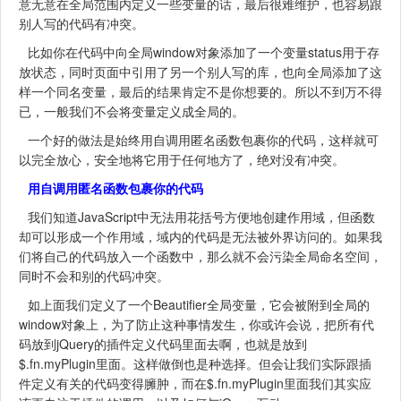
意无意在全局范围内定义一些变量的话，最后很难维护，也容易跟
别人写的代码有冲突。
比如你在代码中向全局window对象添加了一个变量status用于存
放状态，同时页面中引用了另一个别人写的库，也向全局添加了这
样一个同名变量，最后的结果肯定不是你想要的。所以不到万不得
已，一般我们不会将变量定义成全局的。
一个好的做法是始终用自调用匿名函数包裹你的代码，这样就可
以完全放心，安全地将它用于任何地方了，绝对没有冲突。
用自调用匿名函数包裹你的代码
我们知道JavaScript中无法用花括号方便地创建作用域，但函数
却可以形成一个作用域，域内的代码是无法被外界访问的。如果我
们将自己的代码放入一个函数中，那么就不会污染全局命名空间，
同时不会和别的代码冲突。
如上面我们定义了一个Beautifier全局变量，它会被附到全局的
window对象上，为了防止这种事情发生，你或许会说，把所有代
码放到jQuery的插件定义代码里面去啊，也就是放到
$.fn.myPlugin里面。这样做倒也是种选择。但会让我们实际跟插
件定义有关的代码变得臃肿，而在$.fn.myPlugin里面我们其实应