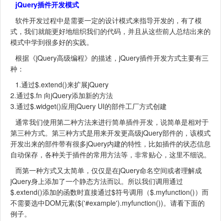
jQuery插件开发模式
软件开发过程中是需要一定的设计模式来指导开发的，有了模
式，我们就能更好地组织我们的代码，并且从这些前人总结出来的
模式中学到很多好的实践。
根据《jQuery高级编程》的描述，jQuery插件开发方式主要有三
种：
1.通过$.extend()来扩展jQuery
2.通过$.fn 向jQuery添加新的方法
3.通过$.widget()应用jQuery UI的部件工厂方式创建
通常我们使用第二种方法来进行简单插件开发，说简单是相对于
第三种方式。第三种方式是用来开发更高级jQuery部件的，该模式
开发出来的部件带有很多jQuery内建的特性，比如插件的状态信息
自动保存，各种关于插件的常用方法等，非常贴心，这里不细说。
而第一种方式又太简单，仅仅是在jQuery命名空间或者理解成
jQuery身上添加了一个静态方法而以。所以我们调用通过
$.extend()添加的函数时直接通过$符号调用（$.myfunction()）而
不需要选中DOM元素($('#example').myfunction())。请看下面的
例子。