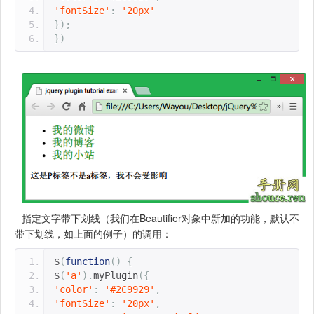
'fontSize'
:
'20px'
});
})
指定文字带下划线（我们在Beautifier对象中新加的功能，默认不
带下划线，如上面的例子）的调用：
$
(
function
()
{
$
(
'a'
).
myPlugin
({
'color'
:
'#2C9929'
,
'fontSize'
:
'20px'
,