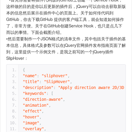
这样做的目的是你以后更新的插件后，jQuery可以自动去获取新版
本的信息然后展示在插件中心的页面上。关于如何传代码到
GitHub，你去下载GitHub 提供的客户端工具，就会知道如何操作
了，非常方便。关于在GitHub创建Service Hook，也只是点几下
而以的事情。下面会截图介绍。
•然后需要制作一个JSON格式的清单文件，其中包括关于插件的基
本信息，具体格式及参数可以在jQuery官网插件发布指南页面了解
到，这里提供一个示例文件，是我之前写的一个jQuery插件
SlipHover：
{
"name"
:
"sliphover"
,
"title"
:
"SlipHover"
,
"description"
:
"Apply direction aware 2D/3D ho
"keywords"
:
[
"direction-aware"
,
"animation"
,
"effect"
,
"hover"
,
"image"
,
"overlay"
,