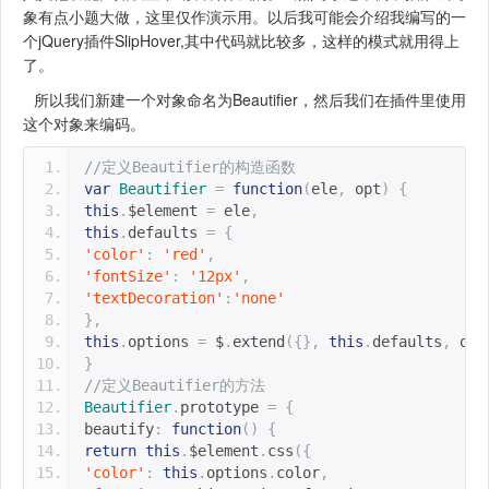
象有点小题大做，这里仅作演示用。以后我可能会介绍我编写的一
个jQuery插件SlipHover,其中代码就比较多，这样的模式就用得上
了。
所以我们新建一个对象命名为Beautifier，然后我们在插件里使用
这个对象来编码。
//定义Beautifier的构造函数
var
Beautifier
=
function
(
ele
,
 opt
)
{
this
.
$element 
=
 ele
,
this
.
defaults 
=
{
'color'
:
'red'
,
'fontSize'
:
'12px'
,
'textDecoration'
:
'none'
},
this
.
options 
=
 $
.
extend
({},
this
.
defaults
,
 opt
}
//定义Beautifier的方法
Beautifier
.
prototype 
=
{
beautify
:
function
()
{
return
this
.
$element
.
css
({
'color'
:
this
.
options
.
color
,