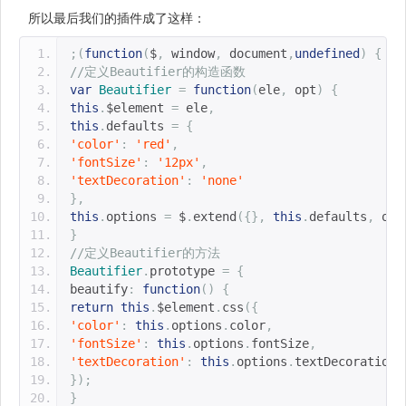
所以最后我们的插件成了这样：
;(
function
(
$
,
 window
,
 document
,
undefined
)
{
//定义Beautifier的构造函数
var
Beautifier
=
function
(
ele
,
 opt
)
{
this
.
$element 
=
 ele
,
this
.
defaults 
=
{
'color'
:
'red'
,
'fontSize'
:
'12px'
,
'textDecoration'
:
'none'
},
this
.
options 
=
 $
.
extend
({},
this
.
defaults
,
 opt
}
//定义Beautifier的方法
Beautifier
.
prototype 
=
{
beautify
:
function
()
{
return
this
.
$element
.
css
({
'color'
:
this
.
options
.
color
,
'fontSize'
:
this
.
options
.
fontSize
,
'textDecoration'
:
this
.
options
.
textDecoration
});
}