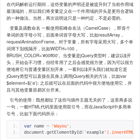
在代码解析运行期间，这些变量的声明还是被提升到了当前作用域
最顶端的，所以我们将变量定义在一个作用域的开头是更符合逻辑
的一种做法。当然，再次说明这只是一种约定，不是必需的。
变量及函数命名 一般使用驼峰命名法（CamelCase），即首个
单词的首字母小写，后面单词首字母大写，比如resultArray，
requestAnimationFrame。对于常量，所有字母采用大写，多个单
词用下划线隔开，比如WIDTH=100，
BRUSH_COLOR='#00ff00'。当变量是jQuery类型时，建议以$开
头，开始会不习惯，但经常用了之后会感觉很方便，因为可以很方
便地将它与普通变量区别开来，一看到以$开头我们就知道它是
jQuery类型可以直接在其身上调用jQuery相关的方法，比如var
$element=$('a'); 之后就可以在后面的代码中很方便地使用它，并
且与其他变量容易区分开来。
引号的使用：既然都扯了这些与插件主题无关的了，这里再多说
一句，一般HTML代码里面使用双引号，而在JavaScript中多用单
引号，比如下面代码所示：
var
 name 
=
'Wayou'
;
document
.
getElementById
(‘
example
').innerHTML =