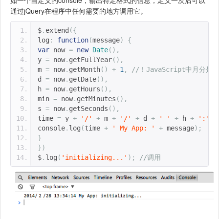
如一个自定义的console，输出特定格式的信息，定义一次后可以
通过jQuery在程序中任何需要的地方调用它。
$
.
extend
({
log
:
function
(
message
)
{
var
 now 
=
new
Date
(),
y 
=
 now
.
getFullYear
(),
m 
=
 now
.
getMonth
()
+
1
,
//！JavaScript中月分是
d 
=
 now
.
getDate
(),
h 
=
 now
.
getHours
(),
min 
=
 now
.
getMinutes
(),
s 
=
 now
.
getSeconds
(),
time 
=
 y 
+
'/'
+
 m 
+
'/'
+
 d 
+
' '
+
 h 
+
':'
+
console
.
log
(
time 
+
' My App: '
+
 message
);
}
})
$
.
log
(
'initializing...'
);
//调用