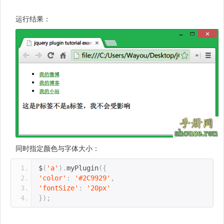
运行结果：
同时指定颜色与字体大小：
$
(
'a'
).
myPlugin
({
'color'
:
'#2C9929'
,
'fontSize'
:
'20px'
});