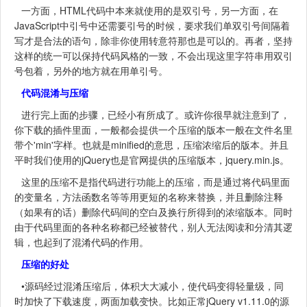
一方面，HTML代码中本来就使用的是双引号，另一方面，在
JavaScript中引号中还需要引号的时候，要求我们单双引号间隔着
写才是合法的语句，除非你使用转意符那也是可以的。再者，坚持
这样的统一可以保持代码风格的一致，不会出现这里字符串用双引
号包着，另外的地方就在用单引号。
代码混淆与压缩
进行完上面的步骤，已经小有所成了。或许你很早就注意到了，
你下载的插件里面，一般都会提供一个压缩的版本一般在文件名里
带个'min'字样。也就是minified的意思，压缩浓缩后的版本。并且
平时我们使用的jQuery也是官网提供的压缩版本，jquery.min.js。
这里的压缩不是指代码进行功能上的压缩，而是通过将代码里面
的变量名，方法函数名等等用更短的名称来替换，并且删除注释
（如果有的话）删除代码间的空白及换行所得到的浓缩版本。同时
由于代码里面的各种名称都已经被替代，别人无法阅读和分清其逻
辑，也起到了混淆代码的作用。
压缩的好处
•源码经过混淆压缩后，体积大大减小，使代码变得轻量级，同
时加快了下载速度，两面加载变快。比如正常jQuery v1.11.0的源