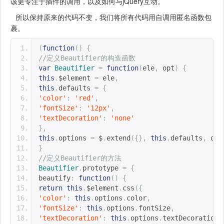
该更专注于插件的调用，以及如何与jQuery互动。
所以保持原来的代码不变，我们将所有代码用自调用匿名函数包
裹。
(
function
()
{
//定义Beautifier的构造函数
var
Beautifier
=
function
(
ele
,
 opt
)
{
this
.
$element 
=
 ele
,
this
.
defaults 
=
{
'color'
:
'red'
,
'fontSize'
:
'12px'
,
'textDecoration'
:
'none'
},
this
.
options 
=
 $
.
extend
({},
this
.
defaults
,
 opt
}
//定义Beautifier的方法
Beautifier
.
prototype 
=
{
beautify
:
function
()
{
return
this
.
$element
.
css
({
'color'
:
this
.
options
.
color
,
'fontSize'
:
this
.
options
.
fontSize
,
'textDecoration'
:
this
.
options
.
textDecoration