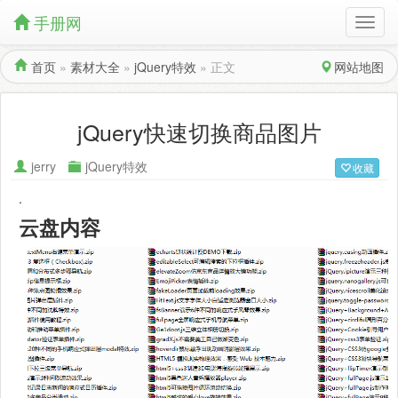
手册网
首页
»
素材大全
»
jQuery特效
»
正文
网站地图
jQuery快速切换商品图片
jerry
jQuery特效
收藏
.
云盘内容