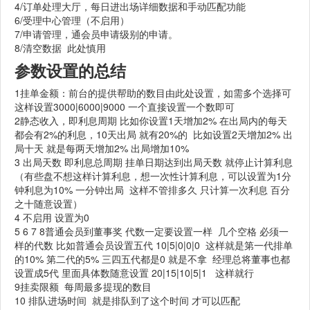
4/订单处理大厅，每日进出场详细数据和手动匹配功能
6/受理中心管理（不启用）
7/申请管理，通会员申请级别的申请。
8/清空数据 此处慎用
参数设置的总结
1挂单金额：前台的提供帮助的数目由此处设置，如需多个选择可
这样设置3000|6000|9000 一个直接设置一个数即可
2静态收入，即利息周期 比如你设置1天增加2% 在出局内的每天
都会有2%的利息，10天出局 就有20%的 比如设置2天增加2% 出
局十天 就是每两天增加2% 出局增加10%
3 出局天数 即利息总周期 挂单日期达到出局天数 就停止计算利息
（有些盘不想这样计算利息，想一次性计算利息，可以设置为1分
钟利息为10% 一分钟出局 这样不管排多久 只计算一次利息 百分
之十随意设置）
4 不启用 设置为0
5 6 7 8普通会员到董事奖 代数一定要设置一样 几个空格 必须一
样的代数 比如普通会员设置五代 10|5|0|0|0 这样就是第一代排单
的10% 第二代的5% 三四五代都是0 就是不拿 经理总将董事也都
设置成5代 里面具体数随意设置 20|15|10|5|1 这样就行
9挂卖限额 每周最多提现的数目
10 排队进场时间 就是排队到了这个时间 才可以匹配