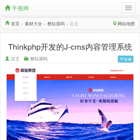
手册网
首页
»
素材大全
»
整站源码
»
正文
网站地图
Thinkphp开发的J-cms内容管理系统
汉王
整站源码
收藏