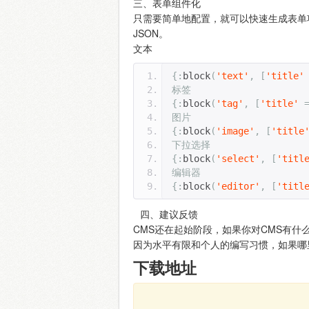
三、表单组件化
只需要简单地配置，就可以快速生成表单
JSON。
文本
{:
block
(
'text'
,
[
'title'
标签
{:
block
(
'tag'
,
[
'title'
图片
{:
block
(
'image'
,
[
'title
下拉选择
{:
block
(
'select'
,
[
'titl
编辑器
{:
block
(
'editor'
,
[
'titl
四、建议反馈
CMS还在起始阶段，如果你对CMS有什么建
因为水平有限和个人的编写习惯，如果哪里写得
下载地址