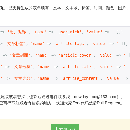
项。 已支持生成的表单项有：文本、文本域、标签、时间、颜色、图片
=>
'用户昵称'
,
'name'
=>
'user_nick'
,
'value'
=>
''
])}
=>
'文章标签'
,
'name'
=>
'article_tags'
,
'value'
=>
''
])}
'
=>
'文章封面'
,
'name'
=>
'article_cover'
,
'value'
=>
''
e'
=>
'文章分类'
,
'name'
=>
'article_cate'
,
'value'
=>
''
e'
=>
'文章内容'
,
'name'
=>
'article_content'
,
'value'
=>
议或者想法，也欢迎通过邮件联系我（newday_me@163.com）。
不好或者有错误的地方，欢迎大家Fork代码然后Pull Request。
立即下载