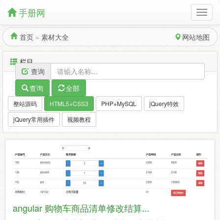
手册网
首页
»
素材大全
网站地图
栏目
查询
查询
全部
整站源码
HTML5+CSS3
PHP+MySQL
jQuery特效
jQuery常用插件
视频教程
angular 购物车商品清单修改结算...