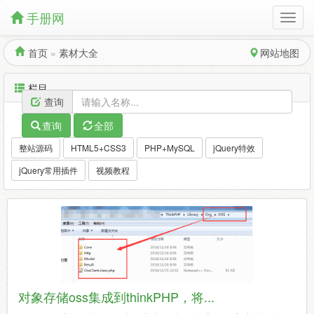
手册网
首页
»
素材大全
网站地图
栏目
查询
查询
全部
整站源码
HTML5+CSS3
PHP+MySQL
jQuery特效
jQuery常用插件
视频教程
对象存储oss集成到thinkPHP，将...