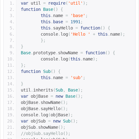
var
 util 
=
require
(
'util'
);
function
Base
()
{
this
.
name 
=
'base'
;
this
.
base
=
1991
;
this
.
sayHello 
=
function
()
{
	console
.
log
(
'Hello '
+
this
.
name
);
};
}
Base
.
prototype
.
showName 
=
function
()
{
	console
.
log
(
this
.
name
);
};
function
Sub
()
{
this
.
name 
=
'sub'
;
}
util
.
inherits
(
Sub
,
Base
);
var
 objBase 
=
new
Base
();
objBase
.
showName
();
objBase
.
sayHello
();
console
.
log
(
objBase
);
var
 objSub 
=
new
Sub
();
objSub
.
showName
();
//objSub.sayHello(); 