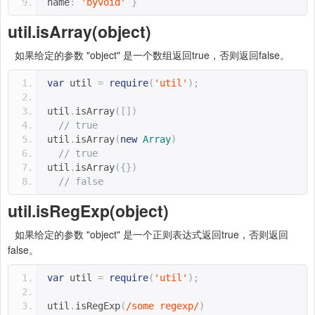
name
:
'byvoid'
}
util.isArray(object)
如果给定的参数 "object" 是一个数组返回true，否则返回false。
var
 util 
=
require
(
'util'
);
util
.
isArray
([])
// true
util
.
isArray
(
new
Array
)
// true
util
.
isArray
({})
// false
util.isRegExp(object)
如果给定的参数 "object" 是一个正则表达式返回true，否则返回
false。
var
 util 
=
require
(
'util'
);
util
.
isRegExp
(
/some regexp/
)