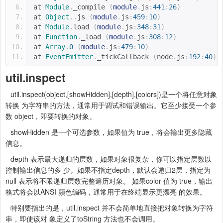
at 
Module
.
_compile 
(
module
.
js
:
441
:
26
)
at 
Object
..
js 
(
module
.
js
:
459
:
10
)
at 
Module
.
load 
(
module
.
js
:
348
:
31
)
at 
Function
.
_load 
(
module
.
js
:
308
:
12
)
at 
Array
.
0
(
module
.
js
:
479
:
10
)
at 
EventEmitter
.
_tickCallback 
(
node
.
js
:
192
:
40
)
util.inspect
util.inspect(object,[showHidden],[depth],[colors])是一个将任意对象
转换 为字符串的方法，通常用于调试和错误输出。它至少接受一个参
数 object，即要转换的对象。
showHidden 是一个可选参数，如果值为 true，将会输出更多隐藏
信息。
depth 表示最大递归的层数，如果对象很复杂，你可以指定层数以
控制输出信息的多 少。如果不指定depth，默认会递归2层，指定为
null 表示将不限递归层数完整遍历对象。 如果color 值为 true，输出
格式将会以ANSI 颜色编码，通常用于在终端显示更漂亮 的效果。
特别要指出的是，util.inspect 并不会简单地直接把对象转换为字符
串，即使该对 象定义了toString 方法也不会调用。