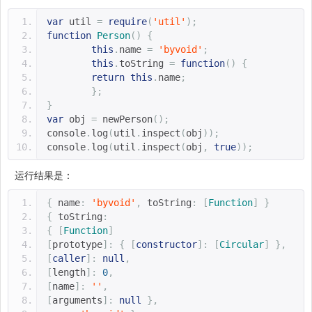
var
 util 
=
require
(
'util'
);
function
Person
()
{
this
.
name 
=
'byvoid'
;
this
.
toString 
=
function
()
{
return
this
.
name
;
};
}
var
 obj 
=
 newPerson
();
console
.
log
(
util
.
inspect
(
obj
));
console
.
log
(
util
.
inspect
(
obj
,
true
));
运行结果是：
{
 name
:
'byvoid'
,
 toString
:
[
Function
]
}
{
 toString
:
{
[
Function
]
[
prototype
]:
{
[
constructor
]:
[
Circular
]
},
[
caller
]:
null
,
[
length
]:
0
,
[
name
]:
''
,
[
arguments
]:
null
},