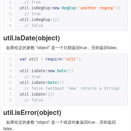
// true
util
.
isRegExp
(
new
RegExp
(
'another regexp'
))
// true
util
.
isRegExp
({})
// false
util.isDate(object)
如果给定的参数 "object" 是一个日期返回true，否则返回false。
var
 util 
=
require
(
'util'
);
util
.
isDate
(
new
Date
())
// true
util
.
isDate
(
Date
())
// false (without 'new' returns a String)
util
.
isDate
({})
// false
util.isError(object)
如果给定的参数 "object" 是一个错误对象返回true，否则返回
false。