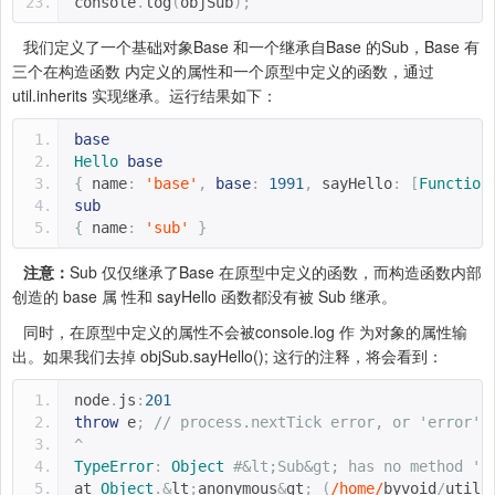
console
.
log
(
objSub
);
我们定义了一个基础对象Base 和一个继承自Base 的Sub，Base 有
三个在构造函数 内定义的属性和一个原型中定义的函数，通过
util.inherits 实现继承。运行结果如下：
base
Hello
base
{
 name
:
'base'
,
base
:
1991
,
 sayHello
:
[
Function
sub
{
 name
:
'sub'
}
注意：
Sub 仅仅继承了Base 在原型中定义的函数，而构造函数内部
创造的 base 属 性和 sayHello 函数都没有被 Sub 继承。
同时，在原型中定义的属性不会被console.log 作 为对象的属性输
出。如果我们去掉 objSub.sayHello(); 这行的注释，将会看到：
node
.
js
:
201
throw
 e
;
// process.nextTick error, or 'error' 
^
TypeError
:
Object
#&lt;Sub&gt; has no method 's
at 
Object
.&
lt
;
anonymous
&
gt
;
(
/home/
byvoid
/
utili