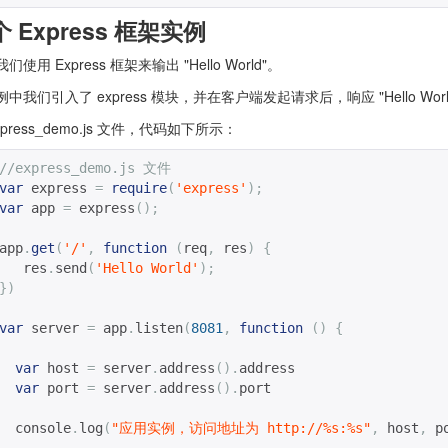
 Express 框架实例
使用 Express 框架来输出 "Hello World"。
中我们引入了 express 模块，并在客户端发起请求后，响应 "Hello Worl
xpress_demo.js 文件，代码如下所示：
//express_demo.js 文件
var
 express 
=
require
(
'express'
);
var
 app 
=
 express
();
app
.
get
(
'/'
,
function
(
req
,
 res
)
{
   res
.
send
(
'Hello World'
);
})
var
 server 
=
 app
.
listen
(
8081
,
function
()
{
var
 host 
=
 server
.
address
().
address
var
 port 
=
 server
.
address
().
port
  console
.
log
(
"应用实例，访问地址为 http://%s:%s"
,
 host
,
 p