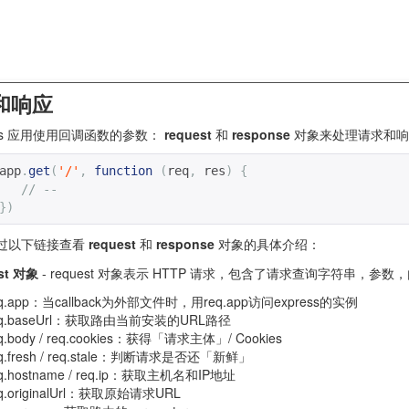
和响应
ess 应用使用回调函数的参数：
request
和
response
对象来处理请求和响
app
.
get
(
'/'
,
function
(
req
,
 res
)
{
// --
})
过以下链接查看
request
和
response
对象的具体介绍：
st 对象
- request 对象表示 HTTP 请求，包含了请求查询字符串，参
eq.app：当callback为外部文件时，用req.app访问express的实例
eq.baseUrl：获取路由当前安装的URL路径
q.body / req.cookies：获得「请求主体」/ Cookies
eq.fresh / req.stale：判断请求是否还「新鲜」
q.hostname / req.ip：获取主机名和IP地址
q.originalUrl：获取原始请求URL