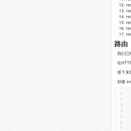
r
r
re
r
r
r
路由
我们已
在HT
接下来我
创建 e