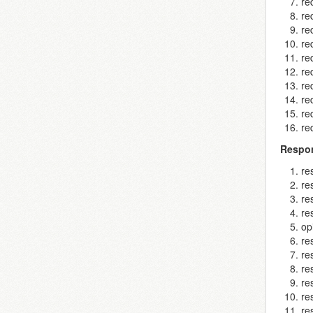
r
r
r
r
r
r
r
re
r
r
Respo
re
r
r
re
op
re
r
r
r
r
r