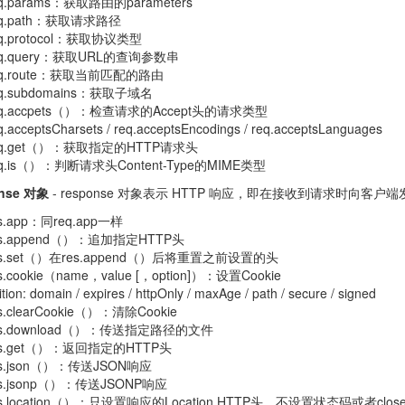
eq.params：获取路由的parameters
eq.path：获取请求路径
eq.protocol：获取协议类型
eq.query：获取URL的查询参数串
eq.route：获取当前匹配的路由
eq.subdomains：获取子域名
eq.accpets（）：检查请求的Accept头的请求类型
q.acceptsCharsets / req.acceptsEncodings / req.acceptsLanguages
eq.get（）：获取指定的HTTP请求头
eq.is（）：判断请求头Content-Type的MIME类型
nse 对象
- response 对象表示 HTTP 响应，即在接收到请求时向客户
s.app：同req.app一样
es.append（）：追加指定HTTP头
es.set（）在res.append（）后将重置之前设置的头
s.cookie（name，value [，option]）：设置Cookie
ition: domain / expires / httpOnly / maxAge / path / secure / signed
s.clearCookie（）：清除Cookie
es.download（）：传送指定路径的文件
es.get（）：返回指定的HTTP头
es.json（）：传送JSON响应
es.jsonp（）：传送JSONP响应
es.location（）：只设置响应的Location HTTP头，不设置状态码或者close 