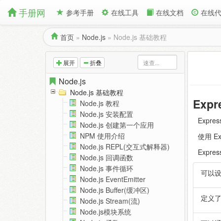
手册网
参考手册
在线工具
在线文档
在线
首页
»
Node.js
»
Node.js 基础教程
展开
折叠
Node.js
Node.js 基础教程
Expr
Node.js 教程
Node.js 安装配置
Expr
Node.js 创建第一个应用
NPM 使用介绍
使用 E
Node.js REPL(交互式解释器)
Expr
Node.js 回调函数
Node.js 事件循环
可以设
Node.js EventEmitter
Node.js Buffer(缓冲区)
定义了
Node.js Stream(流)
Node.js模块系统