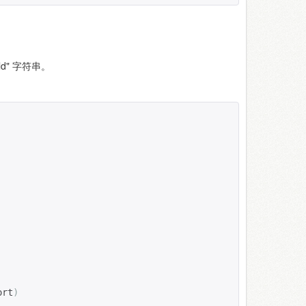
d" 字符串。
ort
)