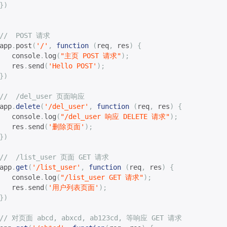
})
//  POST 请求
app
.
post
(
'/'
,
function
(
req
,
 res
)
{
   console
.
log
(
"主页 POST 请求"
);
   res
.
send
(
'Hello POST'
);
})
//  /del_user 页面响应
app
.
delete
(
'/del_user'
,
function
(
req
,
 res
)
{
   console
.
log
(
"/del_user 响应 DELETE 请求"
);
   res
.
send
(
'删除页面'
);
})
//  /list_user 页面 GET 请求
app
.
get
(
'/list_user'
,
function
(
req
,
 res
)
{
   console
.
log
(
"/list_user GET 请求"
);
   res
.
send
(
'用户列表页面'
);
})
// 对页面 abcd, abxcd, ab123cd, 等响应 GET 请求