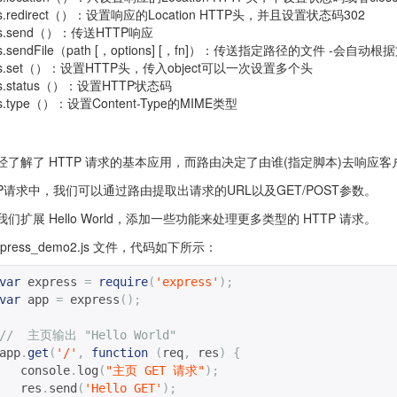
es.redirect（）：设置响应的Location HTTP头，并且设置状态码302
es.send（）：传送HTTP响应
s.sendFile（path [，options] [，fn]）：传送指定路径的文件 -会自动根据文
es.set（）：设置HTTP头，传入object可以一次设置多个头
es.status（）：设置HTTP状态码
es.type（）：设置Content-Type的MIME类型
经了解了 HTTP 请求的基本应用，而路由决定了由谁(指定脚本)去响应客
TP请求中，我们可以通过路由提取出请求的URL以及GET/POST参数。
们扩展 Hello World，添加一些功能来处理更多类型的 HTTP 请求。
xpress_demo2.js 文件，代码如下所示：
var
 express 
=
require
(
'express'
);
var
 app 
=
 express
();
//  主页输出 "Hello World"
app
.
get
(
'/'
,
function
(
req
,
 res
)
{
   console
.
log
(
"主页 GET 请求"
);
   res
.
send
(
'Hello GET'
);