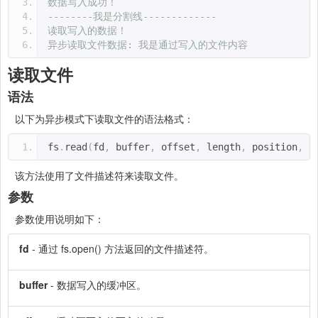
数据写入成功！
--------我是分割线-------------
读取写入的数据！
异步读取文件数据:
我是通过写入的文件内容
读取文件
语法
以下为异步模式下读取文件的语法格式：
fs
.
read
(
fd
,
 buffer
,
 offset
,
 length
,
 position
,
 c
该方法使用了文件描述符来读取文件。
参数
参数使用说明如下：
fd
- 通过 fs.open() 方法返回的文件描述符。
buffer
- 数据写入的缓冲区。