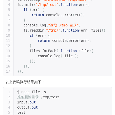
fs
.
rmdir
(
"/tmp/test"
,
function
(
err
){
if
(
err
)
{
return
 console
.
error
(
err
);
}
   console
.
log
(
"读取 /tmp 目录"
);
   fs
.
readdir
(
"/tmp/"
,
function
(
err
,
 files
){
if
(
err
)
{
return
 console
.
error
(
err
);
}
      files
.
forEach
(
function
(
file
){
          console
.
log
(
 file 
);
});
});
});
以上代码执行结果如下：
$ node file
.
js 
准备删除目录
/
tmp
/
test
input
.
out
output
.
out
test