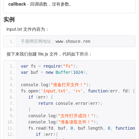
callback
- 回调函数，没有参数。
实例
input.txt 文件内容为：
手册网官网地址：
www
.
shouce
.
ren
接下来我们创建 file.js 文件，代码如下所示：
var
 fs 
=
require
(
"fs"
);
var
 buf 
=
new
Buffer
(
1024
);
console
.
log
(
"准备打开文件！"
);
fs
.
open
(
'input.txt'
,
'r+'
,
function
(
err
,
 fd
)
{
if
(
err
)
{
return
 console
.
error
(
err
);
}
   console
.
log
(
"文件打开成功！"
);
   console
.
log
(
"准备读取文件！"
);
   fs
.
read
(
fd
,
 buf
,
0
,
 buf
.
length
,
0
,
function
(
if
(
err
){