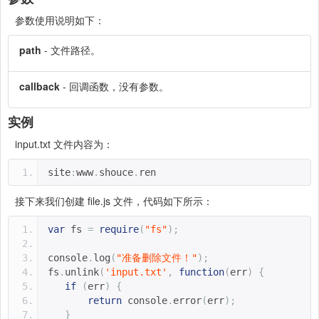
参数使用说明如下：
path
- 文件路径。
callback
- 回调函数，没有参数。
实例
input.txt 文件内容为：
site
:
www
.
shouce
.
ren
接下来我们创建 file.js 文件，代码如下所示：
var
 fs 
=
require
(
"fs"
);
console
.
log
(
"准备删除文件！"
);
fs
.
unlink
(
'input.txt'
,
function
(
err
)
{
if
(
err
)
{
return
 console
.
error
(
err
);
}