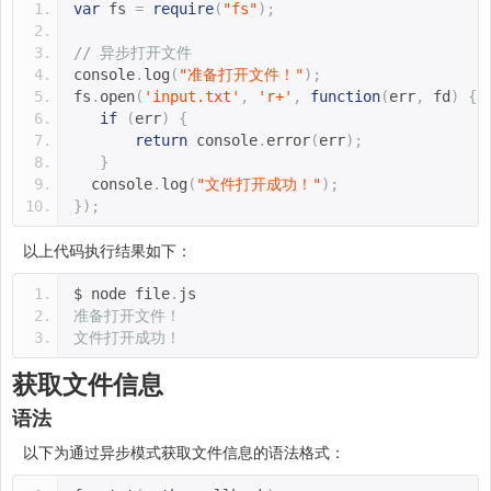
var
 fs 
=
require
(
"fs"
);
// 异步打开文件
console
.
log
(
"准备打开文件！"
);
fs
.
open
(
'input.txt'
,
'r+'
,
function
(
err
,
 fd
)
{
if
(
err
)
{
return
 console
.
error
(
err
);
}
  console
.
log
(
"文件打开成功！"
);
});
以上代码执行结果如下：
$ node file
.
js 
准备打开文件！
文件打开成功！
获取文件信息
语法
以下为通过异步模式获取文件信息的语法格式：