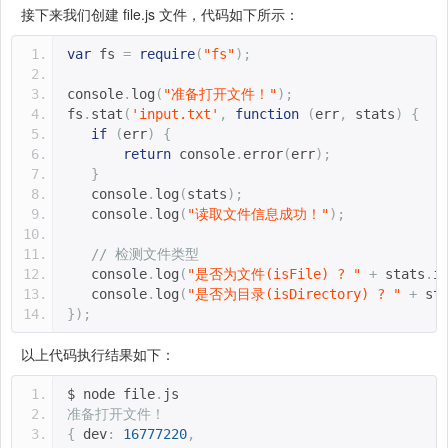
接下来我们创建 file.js 文件，代码如下所示：
var
 fs 
=
require
(
"fs"
);
console
.
log
(
"准备打开文件！"
);
fs
.
stat
(
'input.txt'
,
function
(
err
,
 stats
)
{
if
(
err
)
{
return
 console
.
error
(
err
);
}
   console
.
log
(
stats
);
   console
.
log
(
"读取文件信息成功！"
);
// 检测文件类型
   console
.
log
(
"是否为文件(isFile) ? "
+
 stats
.
i
   console
.
log
(
"是否为目录(isDirectory) ? "
+
 st
});
以上代码执行结果如下：
$ node file
.
js 
准备打开文件！
{
 dev
:
16777220
,