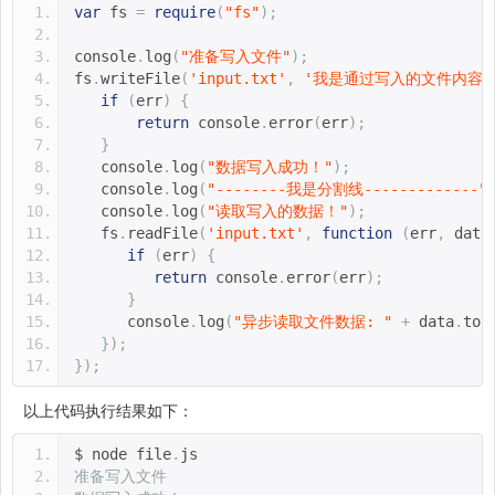
var
 fs 
=
require
(
"fs"
);
console
.
log
(
"准备写入文件"
);
fs
.
writeFile
(
'input.txt'
,
'我是通过写入的文件内容！
if
(
err
)
{
return
 console
.
error
(
err
);
}
   console
.
log
(
"数据写入成功！"
);
   console
.
log
(
"--------我是分割线-------------"
   console
.
log
(
"读取写入的数据！"
);
   fs
.
readFile
(
'input.txt'
,
function
(
err
,
 data
if
(
err
)
{
return
 console
.
error
(
err
);
}
      console
.
log
(
"异步读取文件数据: "
+
 data
.
toS
});
});
以上代码执行结果如下：
$ node file
.
js 
准备写入文件