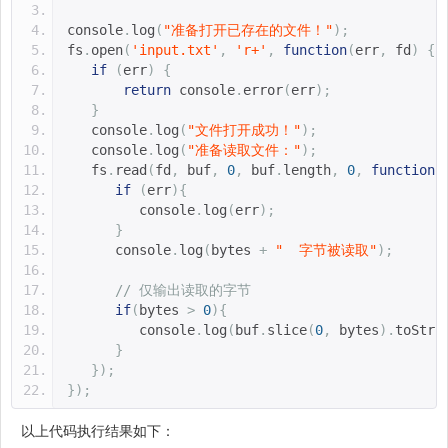
console
.
log
(
"准备打开已存在的文件！"
);
fs
.
open
(
'input.txt'
,
'r+'
,
function
(
err
,
 fd
)
{
if
(
err
)
{
return
 console
.
error
(
err
);
}
   console
.
log
(
"文件打开成功！"
);
   console
.
log
(
"准备读取文件："
);
   fs
.
read
(
fd
,
 buf
,
0
,
 buf
.
length
,
0
,
function
(
if
(
err
){
         console
.
log
(
err
);
}
      console
.
log
(
bytes 
+
"  字节被读取"
);
// 仅输出读取的字节
if
(
bytes 
>
0
){
         console
.
log
(
buf
.
slice
(
0
,
 bytes
).
toStri
}
});
});
以上代码执行结果如下：