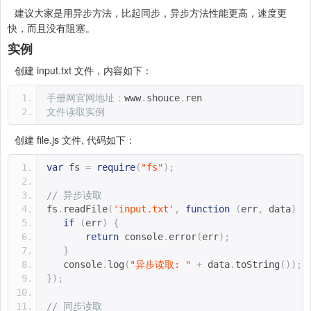
建议大家是用异步方法，比起同步，异步方法性能更高，速度更
快，而且没有阻塞。
实例
创建 input.txt 文件，内容如下：
手册网官网地址：
www
.
shouce
.
ren
文件读取实例
创建 file.js 文件, 代码如下：
var
 fs 
=
require
(
"fs"
);
// 异步读取
fs
.
readFile
(
'input.txt'
,
function
(
err
,
 data
)
{
if
(
err
)
{
return
 console
.
error
(
err
);
}
   console
.
log
(
"异步读取: "
+
 data
.
toString
());
});
// 同步读取