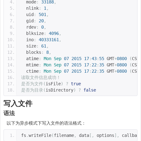
  mode
:
33188
,
  nlink
:
1
,
  uid
:
501
,
  gid
:
20
,
  rdev
:
0
,
  blksize
:
4096
,
  ino
:
40333161
,
  size
:
61
,
  blocks
:
8
,
  atime
:
Mon
Sep
07
2015
17
:
43
:
55
 GMT
+
0800
(
CST
  mtime
:
Mon
Sep
07
2015
17
:
22
:
35
 GMT
+
0800
(
CST
  ctime
:
Mon
Sep
07
2015
17
:
22
:
35
 GMT
+
0800
(
CST
读取文件信息成功！
是否为文件(
isFile
)
?
true
是否为目录(
isDirectory
)
?
false
写入文件
语法
以下为异步模式下写入文件的语法格式：
fs
.
writeFile
(
filename
,
 data
[,
 options
],
 callbac