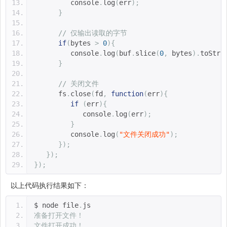
         console
.
log
(
err
);
}
// 仅输出读取的字节
if
(
bytes 
>
0
){
         console
.
log
(
buf
.
slice
(
0
,
 bytes
).
toStri
}
// 关闭文件
      fs
.
close
(
fd
,
function
(
err
){
if
(
err
){
            console
.
log
(
err
);
}
         console
.
log
(
"文件关闭成功"
);
});
});
});
以上代码执行结果如下：
$ node file
.
js 
准备打开文件！
文件打开成功！