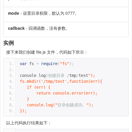
mode
- 设置目录权限，默认为 0777。
callback
- 回调函数，没有参数。
实例
接下来我们创建 file.js 文件，代码如下所示：
var
 fs 
=
require
(
"fs"
);
console
.
log
(创建目录
/
tmp
/
test
");
fs.mkdir('/tmp/test',function(err){
   if (err) {
       return console.error(err);
   }
   console.log("
目录创建成功。
");
});
以上代码执行结果如下：