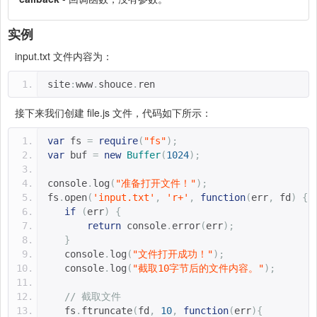
实例
input.txt 文件内容为：
site
:
www
.
shouce
.
ren
接下来我们创建 file.js 文件，代码如下所示：
var
 fs 
=
require
(
"fs"
);
var
 buf 
=
new
Buffer
(
1024
);
console
.
log
(
"准备打开文件！"
);
fs
.
open
(
'input.txt'
,
'r+'
,
function
(
err
,
 fd
)
{
if
(
err
)
{
return
 console
.
error
(
err
);
}
   console
.
log
(
"文件打开成功！"
);
   console
.
log
(
"截取10字节后的文件内容。"
);
// 截取文件
   fs
.
ftruncate
(
fd
,
10
,
function
(
err
){