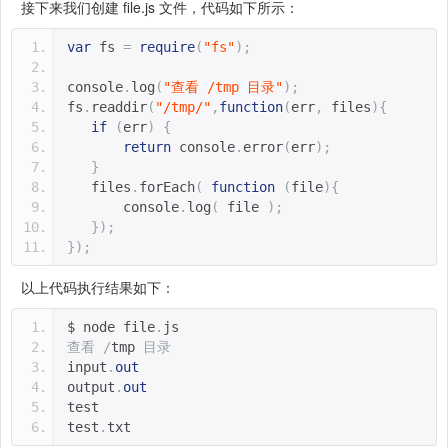
接下来我们创建 file.js 文件，代码如下所示：
var
 fs 
=
require
(
"fs"
);
console
.
log
(
"查看 /tmp 目录"
);
fs
.
readdir
(
"/tmp/"
,
function
(
err
,
 files
){
if
(
err
)
{
return
 console
.
error
(
err
);
}
   files
.
forEach
(
function
(
file
){
       console
.
log
(
 file 
);
});
});
以上代码执行结果如下：
$ node file
.
js 
查看
/
tmp 
目录
input
.
out
output
.
out
test
test
.
txt