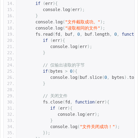
if
(
err
){
         console
.
log
(
err
);
}
      console
.
log
(
"文件截取成功。"
);
      console
.
log
(
"读取相同的文件"
);
      fs
.
read
(
fd
,
 buf
,
0
,
 buf
.
length
,
0
,
functi
if
(
err
){
            console
.
log
(
err
);
}
// 仅输出读取的字节
if
(
bytes 
>
0
){
            console
.
log
(
buf
.
slice
(
0
,
 bytes
).
toS
}
// 关闭文件
         fs
.
close
(
fd
,
function
(
err
){
if
(
err
){
               console
.
log
(
err
);
}
            console
.
log
(
"文件关闭成功！"
);
});