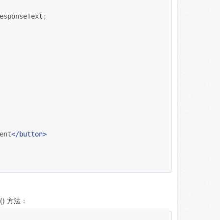
esponseText
;
ent
</button>
() 方法：