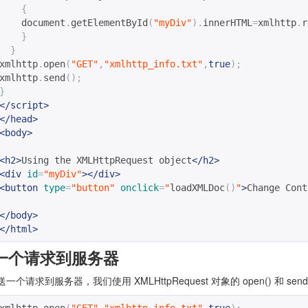
{
    document
.
getElementById
(
"myDiv"
).
innerHTML
=
xmlhttp
.
r
}
}
xmlhttp
.
open
(
"GET"
,
"xmlhttp_info.txt"
,
true
);
xmlhttp
.
send
();
}
</script>
</head>
<body>
<h2>
Using the XMLHttpRequest object
</h2>
<div
id
=
"myDiv"
></div>
<button
type
=
"button"
onclick
=
"
loadXMLDoc
()
"
>
Change Cont
</body>
</html>
一个请求到服务器
一个请求到服务器，我们使用 XMLHttpRequest 对象的 open() 和 send