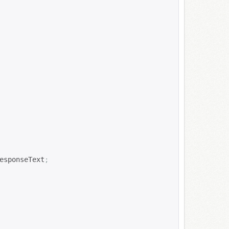
esponseText
;