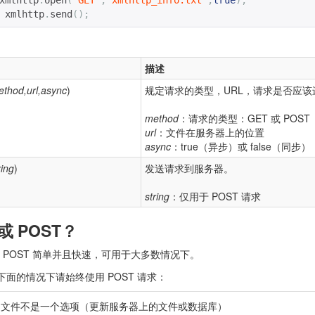
xmlhttp
.
open
(
"GET"
,
"xmlhttp_info.txt"
,
true
);
 xmlhttp
.
send
();
描述
thod,url,async
)
规定请求的类型，URL，请求是否应该
method
：请求的类型：GET 或 POST
url
：文件在服务器上的位置
async
：true（异步）或 false（同步）
ring
)
发送请求到服务器。
string
：仅用于 POST 请求
 或 POST？
比 POST 简单并且快速，可用于大多数情况下。
下面的情况下请始终使用 POST 请求：
的文件不是一个选项（更新服务器上的文件或数据库）