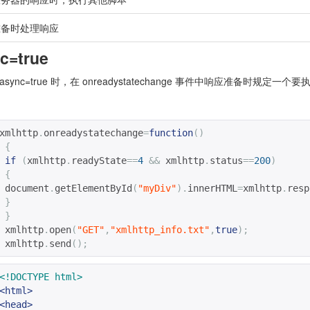
准备时处理响应
c=true
async=true 时，在 onreadystatechange 事件中响应准备时规定一
xmlhttp
.
onreadystatechange
=
function
()
{
if
(
xmlhttp
.
readyState
==
4
&&
 xmlhttp
.
status
==
200
)
{
 document
.
getElementById
(
"myDiv"
).
innerHTML
=
xmlhttp
.
resp
}
}
 xmlhttp
.
open
(
"GET"
,
"xmlhttp_info.txt"
,
true
);
 xmlhttp
.
send
();
<!DOCTYPE html>
<html>
<head>