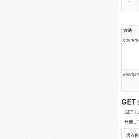
方法
open(
me
send(
st
GET
GET 
然而，
缓存