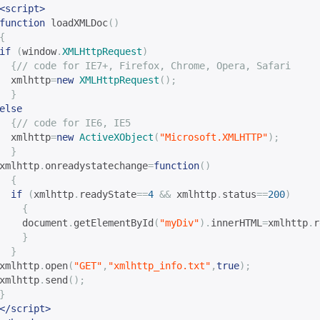
<script>
function
 loadXMLDoc
()
{
if
(
window
.
XMLHttpRequest
)
{
// code for IE7+, Firefox, Chrome, Opera, Safari
  xmlhttp
=
new
XMLHttpRequest
();
}
else
{
// code for IE6, IE5
  xmlhttp
=
new
ActiveXObject
(
"Microsoft.XMLHTTP"
);
}
xmlhttp
.
onreadystatechange
=
function
()
{
if
(
xmlhttp
.
readyState
==
4
&&
 xmlhttp
.
status
==
200
)
{
    document
.
getElementById
(
"myDiv"
).
innerHTML
=
xmlhttp
.
r
}
}
xmlhttp
.
open
(
"GET"
,
"xmlhttp_info.txt"
,
true
);
xmlhttp
.
send
();
}
</script>