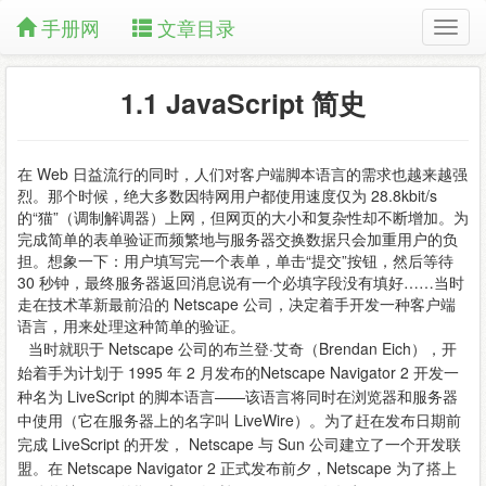
手册网
文章目录
1.1 JavaScript 简史
在 Web 日益流行的同时，人们对客户端脚本语言的需求也越来越强
烈。那个时候，绝大多数因特网用户都使用速度仅为 28.8kbit/s
的“猫”（调制解调器）上网，但网页的大小和复杂性却不断增加。为
完成简单的表单验证而频繁地与服务器交换数据只会加重用户的负
担。想象一下：用户填写完一个表单，单击“提交”按钮，然后等待
30 秒钟，最终服务器返回消息说有一个必填字段没有填好……当时
走在技术革新最前沿的 Netscape 公司，决定着手开发一种客户端
语言，用来处理这种简单的验证。
当时就职于 Netscape 公司的布兰登·艾奇（Brendan Eich），开
始着手为计划于 1995 年 2 月发布的Netscape Navigator 2 开发一
种名为 LiveScript 的脚本语言——该语言将同时在浏览器和服务器
中使用（它在服务器上的名字叫 LiveWire）。为了赶在发布日期前
完成 LiveScript 的开发， Netscape 与 Sun 公司建立了一个开发联
盟。在 Netscape Navigator 2 正式发布前夕，Netscape 为了搭上