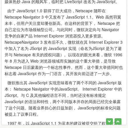
媒体热炒 Java 的顺风车，临时把 LiveScript 改名为 JavaScript。
由于 JavaScript 1.0 获得了巨大成功，Netscape 随即在
Netscape Navigator 3 中又发布了 JavaScript 1.1。Web 虽然羽翼
未丰，但用户关注度却屡创新高。在这样的背景下， Netscape 把
自己定位为市场领袖型公司。与此同时，微软决定向与 Navigator
竞争的自家产品 Internet Explorer 浏览器投入更多资源。
NetscapeNavigator 3 发布后不久，微软就在其 Internet Explorer 3
中加入了名为 JScript 的 JavaScript 实现（命名为JScript 是为了避
开与 Netscape 有关的授权问题）。以现在的眼光来看，微软 1996
年 8 月为进入 Web 浏览器领域而实施的这个重大举措，是导致
Netscape 日后蒙羞的一个标志性事件。然而，这个重大举措同时也
标志着 JavaScript 作为一门语言，其开发向前迈进了一大步。
微软推出其 JavaScript 实现意味着有了两个不同的 JavaScript 版
本： Netscape Navigator 中的JavaScript、 Internet Explorer 中的
JScript。与 C 及其他编程语言不同，当时还没有标准规定
JavaScript 的语法和特性，两个不同版本并存的局面已经完全暴露
了这个问题。随着业界担心的日益加剧， JavaScript的标准化问题
被提上了议事日程。
1997 年，以 JavaScript 1.1 为蓝本的建议被提交给了欧洲计算机