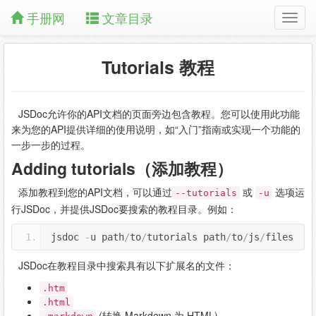
手册网
文章目录
Tutorials 教程
JSDoc允许你的API文档的页面旁边包含教程。您可以使用此功能
来为您的API提供详细的使用说明，如“入门”指南或实现一个功能的
一步一步的过程。
Adding tutorials（添加教程）
添加教程到您的API文档，可以通过
或
选项运
--tutorials
-u
行JSDoc，并提供JSDoc要搜索的教程目录。例如：
jsdoc 
-
u path
/
to
/
tutorials path
/
to
/
js
/
files 
JSDoc在教程目录中搜索具有以下扩展名的文件：
.htm
.html
(转换 Markdown 为 HTML)