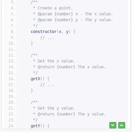
/**
     * Create a point.
     * @param {number} x - The x value.
     * @param {number} y - The y value.
     */
constructor
(
x
,
 y
)
{
// ...
}
/**
     * Get the x value.
     * @return {number} The x value.
     */
    getX
()
{
// ...
}
/**
     * Get the y value.
     * @return {number} The y value.
     */
    getY
()
{
// ...