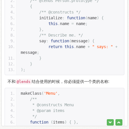
/** @lends Person.prototype */
{
/** @constructs */
        initialize
:
function
(
name
)
{
this
.
name 
=
 name
;
},
/** Describe me. */
        say
:
function
(
message
)
{
return
this
.
name 
+
" says: "
+
message
;
}
}
);
不和
结合使用的时候，你必须提供一个类的名称:
@lends
makeClass
(
'Menu'
,
/**
     * @constructs Menu
     * @param items
     */
function
(
items
)
{
},
{