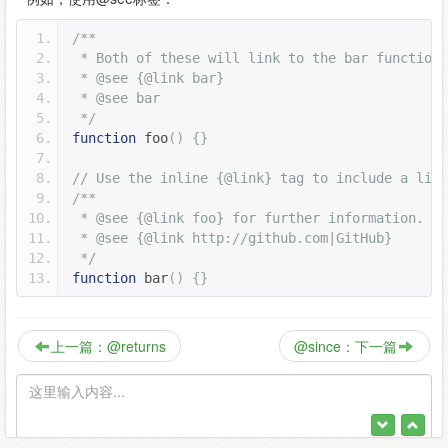
/**
 * Both of these will link to the bar function.
 * @see {@link bar}
 * @see bar
 */
function
 foo
()
{}
// Use the inline {@link} tag to include a lin
/**
 * @see {@link foo} for further information.
 * @see {@link http://github.com|GitHub}
 */
function
 bar
()
{}
上一篇：@returns
@since：下一篇