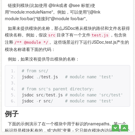
链接到模块(比如使用 @link或者 @see 标签)使
用"module:moduleName"。例如，可以使用"{@link
module:foo/bar}"链接到"@module foo/bar"。
如果未提供模块的名称，那么JSDoc将从模块的路径和文件名获得
模块名称。例如，假设
目录下有一个文件
，包含块
src
test.js
注释
。这些场景运行下运行JSDoc,test.js产生的
/** @module */
模块名称请看下面的代码：
例如，如果没有提供导出模块的名称：
# from src/
jsdoc 
./
test
.
js   
# module name 'test'
# from src's parent directory:
jsdoc src
/
test
.
js 
# module name 'src/test'
jsdoc 
-
r src
/
# module name 'test' 
例子
下面的示例演示了在一个模块中用于标识的namepaths。第一个
标识符是模块私有的，或“内部”变量 - 它只能在模块内访问。第二个