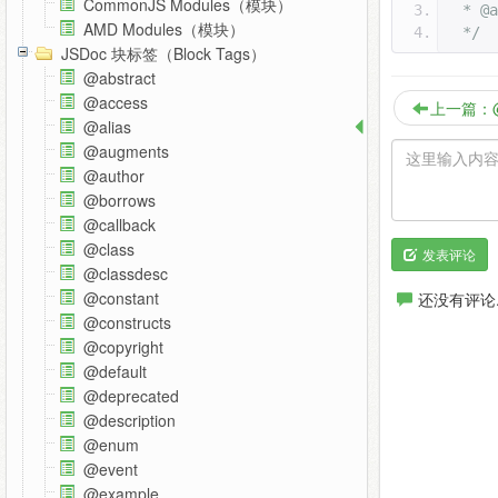
CommonJS Modules（模块）
 * @
AMD Modules（模块）
 */
JSDoc 块标签（Block Tags）
@abstract
@access
上一篇：@e
@alias
@augments
@author
@borrows
@callback
@class
发表评论
@classdesc
@constant
还没有评论
@constructs
@copyright
@default
@deprecated
@description
@enum
@event
@example