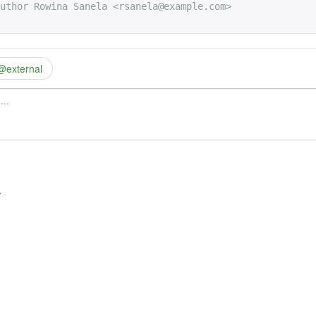
author Rowina Sanela <rsanela@example.com>
xternal
.