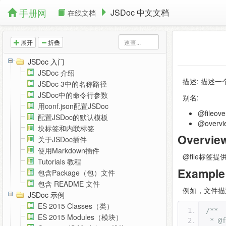
手册网
JSDoc 中文文档
在线文档
展开
折叠
JSDoc 入门
JSDoc 介绍
描述: 描述一
JSDoc 3中的名称路径
JSDoc中的命令行参数
别名:
用conf.json配置JSDoc
@fileove
配置JSDoc的默认模板
@overvi
块标签和内联标签
Overv
关于JSDoc插件
使用Markdown插件
@file标签
Tutorials 教程
Exampl
包含Package（包）文件
包含 README 文件
例如，文件描
JSDoc 示例
ES 2015 Classes（类）
/**
ES 2015 Modules（模块）
 * @