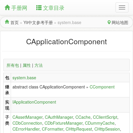
手册网
文章目录
首页
»
Yii中文参考手册
»
system.base
网站地图
CApplicationComponent
所有包
|
属性
|
方法
包
system.base
继
abstract class CApplicationComponent »
CComponent
承
实
IApplicationComponent
现
子
CAssetManager
,
CAuthManager
,
CCache
,
CClientScript
,
类
CDbConnection
,
CDbFixtureManager
,
CDummyCache
,
CErrorHandler
,
CFormatter
,
CHttpRequest
,
CHttpSession
,