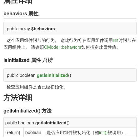
behaviors
属性
public array
$behaviors
;
这个应用组件附加的行为。 这此行为将在应用组件调用
init
时附加在
应用组件上。 请参照
CModel::behaviors
如何指定此属性值。
isInitialized
属性
只读
public boolean
getIsInitialized
()
检查应用组件是否已经初始化。
方法详细
getIsInitialized()
方法
public boolean
getIsInitialized
()
{return}
boolean
是否应用组件被初始化（如
init()
被调用）.