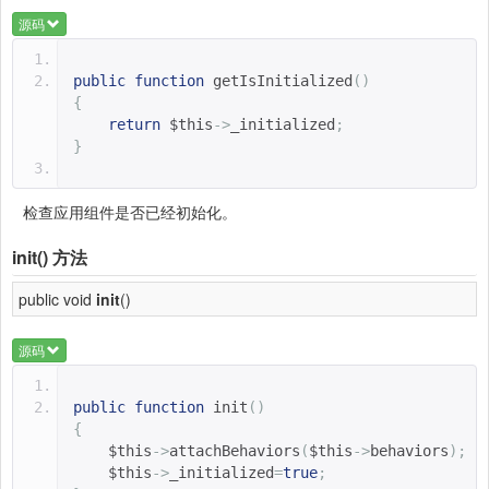
源码
public
function
getIsInitialized
()
{
return
$this
->
_initialized
;
}
检查应用组件是否已经初始化。
init()
方法
public void
init
()
源码
public
function
init
()
{
$this
->
attachBehaviors
(
$this
->
behaviors
);
$this
->
_initialized
=
true
;