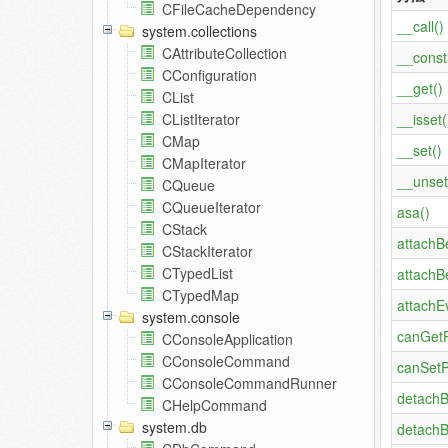
CFileCacheDependency
__call()
system.collections
CAttributeCollection
__const
CConfiguration
__get()
CList
__isset(
CListIterator
CMap
__set()
CMapIterator
__unset
CQueue
CQueueIterator
asa()
CStack
attachB
CStackIterator
CTypedList
attachB
CTypedMap
attachE
system.console
canGetP
CConsoleApplication
CConsoleCommand
canSetP
CConsoleCommandRunner
detachB
CHelpCommand
system.db
detachB