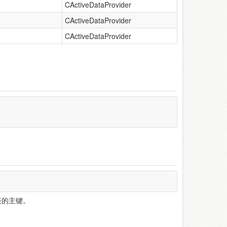
CActiveDataProvider
CActiveDataProvider
CActiveDataProvider
表的主键。