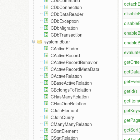
CDbCommand
detachE
CDbConnection
disable
CDbDataReader
CDbException
disable
CDbMigration
enableB
CDbTransaction
system.db.ar
enableB
CActiveFinder
evaluat
CActiveRecord
getCrite
CActiveRecordBehavior
CActiveRecordMetaData
getData
CActiveRelation
getEven
CBaseActiveRelation
CBelongsToRelation
getId()
CHasManyRelation
getItem
CHasOneRelation
getKeys
CJoinElement
CJoinQuery
getPagi
CManyManyRelation
getSort(
CStatElement
CStatRelation
getTota