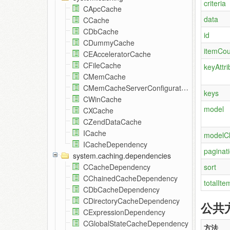
criteria
CApcCache
data
CCache
CDbCache
id
CDummyCache
itemCou
CEAcceleratorCache
CFileCache
keyAttri
CMemCache
CMemCacheServerConfiguration
keys
CWinCache
model
CXCache
CZendDataCache
ICache
modelC
ICacheDependency
paginat
system.caching.dependencies
sort
CCacheDependency
CChainedCacheDependency
totalIt
CDbCacheDependency
CDirectoryCacheDependency
公共
CExpressionDependency
CGlobalStateCacheDependency
方法