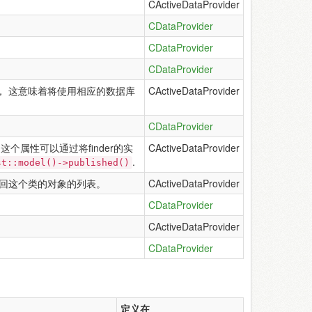
CActiveDataProvider
CDataProvider
CDataProvider
CDataProvider
， 这意味着将使用相应的数据库
CActiveDataProvider
CDataProvider
 这个属性可以通过将finder的实
CActiveDataProvider
.
st::model()->published()
回这个类的对象的列表。
CActiveDataProvider
CDataProvider
CActiveDataProvider
CDataProvider
定义在