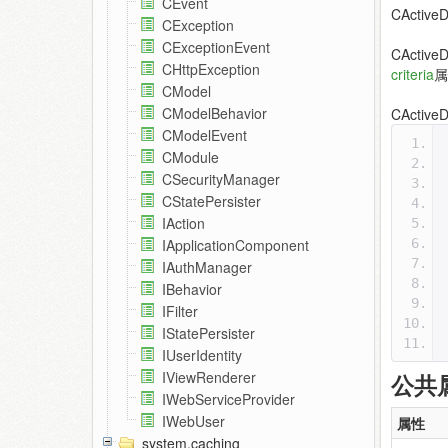
CEvent
CActiv
CException
CExceptionEvent
CActive
CHttpException
criteria
属
CModel
CModelBehavior
CActiv
CModelEvent
CModule
CSecurityManager
CStatePersister
IAction
IApplicationComponent
IAuthManager
IBehavior
IFilter
IStatePersister
IUserIdentity
IViewRenderer
公共
IWebServiceProvider
IWebUser
属性
system.caching