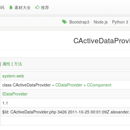
代码
素材大全
推荐
Bootstrap3
Node.js
Python 3
CActiveDataProv
|
属性
|
方法
system.web
class CActiveDataProvider »
CDataProvider
»
CComponent
IDataProvider
1.1
$Id: CActiveDataProvider.php 3426 2011-10-25 00:01:09Z alexander