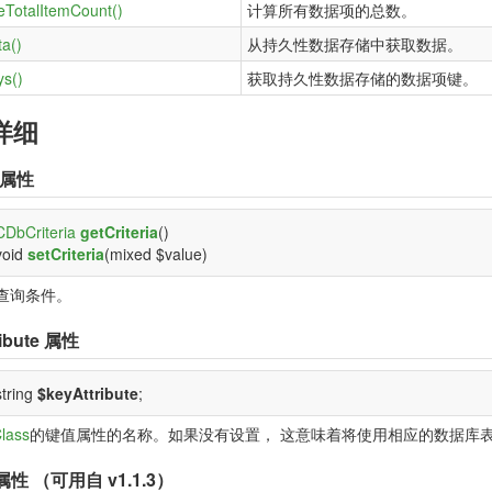
teTotalItemCount()
计算所有数据项的总数。
ta()
从持久性数据存储中获取数据。
ys()
获取持久性数据存储的数据项键。
详细
属性
CDbCriteria
getCriteria
()
void
setCriteria
(mixed $value)
查询条件。
ibute
属性
string
$keyAttribute
;
lass
的键值属性的名称。如果没有设置， 这意味着将使用相应的数据库
属性 （可用自 v1.1.3）