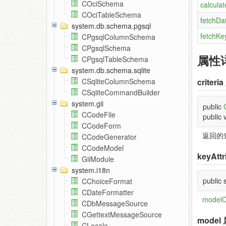
COciSchema
calcula
COciTableSchema
fetchDa
system.db.schema.pgsql
fetchKe
CPgsqlColumnSchema
CPgsqlSchema
属性
CPgsqlTableSchema
system.db.schema.sqlite
criteria
CSqliteColumnSchema
CSqliteCommandBuilder
system.gii
public
CCodeFile
public 
CCodeForm
返回的
CCodeGenerator
CCodeModel
keyAttr
GiiModule
system.i18n
public 
CChoiceFormat
CDateFormatter
modelC
CDbMessageSource
CGettextMessageSource
model
CLocale