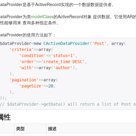
eDataProvider是基于ActiveRecord实现的一个数据数据提供者。
DataProvider为类
modelClass
的ActiveRecord对象 提供数据。它使用AR
性能够用来 查询多种指定条件。
eDataProvider的使用方法如下：
$dataProvider
=
new
CActiveDataProvider
(
'Post'
,
 array
(
'criteria'
=>
array
(
'condition'
=>
'status=1'
,
'order'
=>
'create_time DESC'
,
'with'
=>
array
(
'author'
),
),
'pagination'
=>
array
(
'pageSize'
=>
20
,
),
));
// $dataProvider->getData() will return a list of Post o
属性
类型
描述