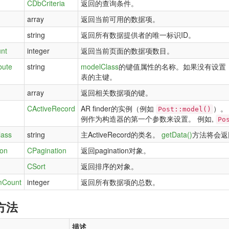
CDbCriteria
返回的查询条件。
array
返回当前可用的数据项。
string
返回所有数据提供者的唯一标识ID。
nt
integer
返回当前页面的数据项数目。
bute
string
modelClass
的键值属性的名称。如果没有设置
表的主键。
array
返回相关数据项的键。
CActiveRecord
AR finder的实例（例如
）。
Post::model()
例作为构造器的第一个参数来设置。 例如,
Po
lass
string
主ActiveRecord的类名。
getData()
方法将会返
ion
CPagination
返回pagination对象。
CSort
返回排序的对象。
emCount
integer
返回所有数据项的总数。
方法
描述