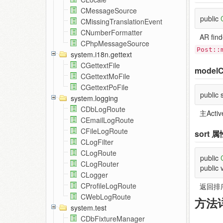
CMessageSource
public
CMissingTranslationEvent
CNumberFormatter
AR f
CPhpMessageSource
Post::
system.i18n.gettext
CGettextFile
modelC
CGettextMoFile
CGettextPoFile
public 
system.logging
CDbLogRoute
主Acti
CEmailLogRoute
CFileLogRoute
sort
属
CLogFilter
CLogRoute
public
CLogRouter
public 
CLogger
CProfileLogRoute
返回排
CWebLogRoute
方法
system.test
CDbFixtureManager