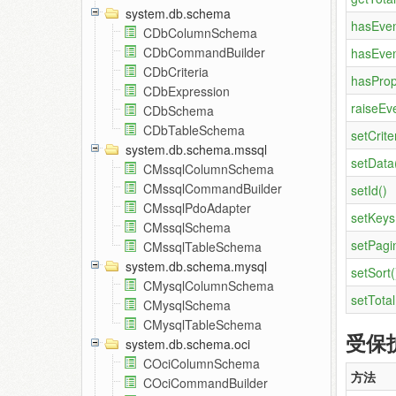
system.db.schema
hasEven
CDbColumnSchema
CDbCommandBuilder
hasEven
CDbCriteria
hasProp
CDbExpression
raiseEve
CDbSchema
CDbTableSchema
setCrite
system.db.schema.mssql
setData
CMssqlColumnSchema
CMssqlCommandBuilder
setId()
CMssqlPdoAdapter
setKeys
CMssqlSchema
setPagin
CMssqlTableSchema
system.db.schema.mysql
setSort(
CMysqlColumnSchema
setTota
CMysqlSchema
CMysqlTableSchema
受保
system.db.schema.oci
COciColumnSchema
方法
COciCommandBuilder