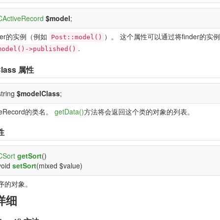
CActiveRecord
$model
;
inder的实例（例如
）。 这个属性可以通过将finder的
Post::model()
.
model()->published()
lass
属性
string
$modelClass
;
veRecord的类名。
getData()
方法将会返回这个类的对象的列表。
性
CSort
getSort
()
void
setSort
(mixed $value)
序的对象。
详细