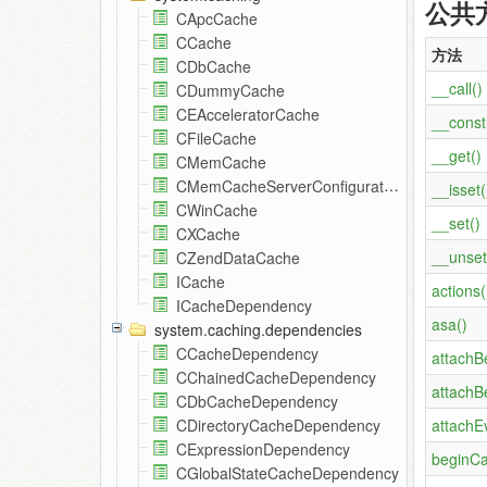
公共
CApcCache
CCache
方法
CDbCache
__call()
CDummyCache
CEAcceleratorCache
__const
CFileCache
__get()
CMemCache
CMemCacheServerConfiguration
__isset(
CWinCache
__set()
CXCache
__unset
CZendDataCache
ICache
actions(
ICacheDependency
asa()
system.caching.dependencies
CCacheDependency
attachB
CChainedCacheDependency
attachB
CDbCacheDependency
attachE
CDirectoryCacheDependency
CExpressionDependency
beginCa
CGlobalStateCacheDependency