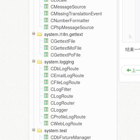
CMessageSource
CMissingTranslationEvent
CNumberFormatter
CPhpMessageSource
system.i18n.gettext
CGettextFile
CGettextMoFile
结束一
CGettextPoFile
system.logging
CDbLogRoute
上一
CEmailLogRoute
CFileLogRoute
CLogFilter
CLogRoute
CLogRouter
CLogger
CProfileLogRoute
CWebLogRoute
system.test
CDbFixtureManager