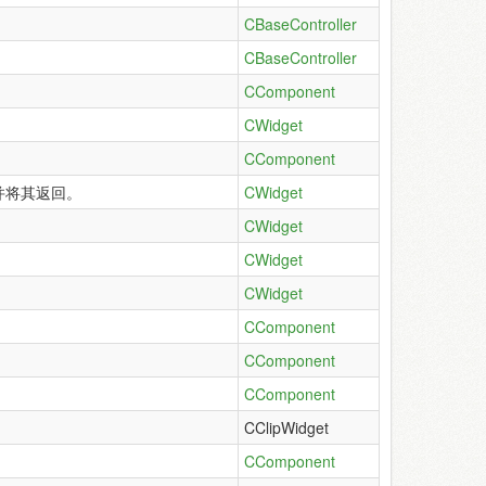
CBaseController
CBaseController
CComponent
CWidget
CComponent
并将其返回。
CWidget
CWidget
CWidget
CWidget
CComponent
CComponent
CComponent
CClipWidget
CComponent