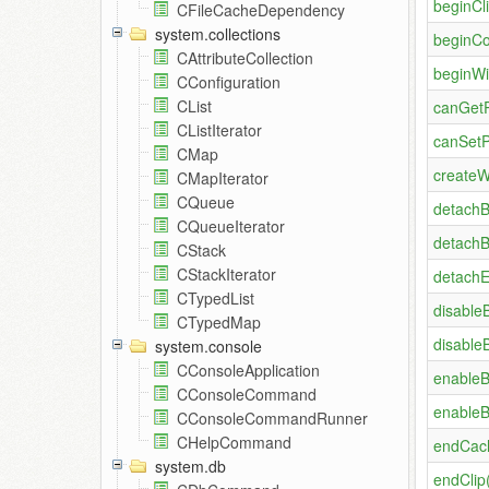
beginCli
CFileCacheDependency
system.collections
beginCo
CAttributeCollection
beginWi
CConfiguration
CList
canGetP
CListIterator
canSetP
CMap
createW
CMapIterator
CQueue
detachB
CQueueIterator
detachB
CStack
CStackIterator
detachE
CTypedList
disable
CTypedMap
disable
system.console
CConsoleApplication
enableB
CConsoleCommand
enableB
CConsoleCommandRunner
CHelpCommand
endCac
system.db
endClip