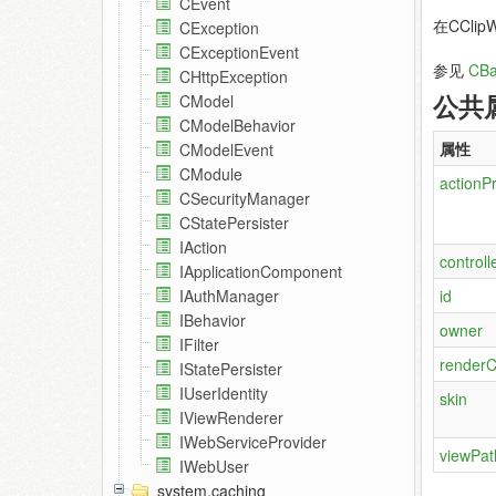
CEvent
在CClipW
CException
CExceptionEvent
参见
CBa
CHttpException
公共
CModel
CModelBehavior
属性
CModelEvent
CModule
actionPr
CSecurityManager
CStatePersister
IAction
controll
IApplicationComponent
id
IAuthManager
IBehavior
owner
IFilter
renderC
IStatePersister
IUserIdentity
skin
IViewRenderer
IWebServiceProvider
viewPat
IWebUser
system.caching