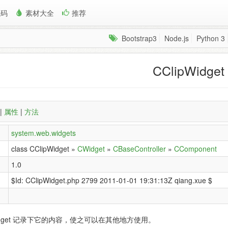
代码
素材大全
推荐
Bootstrap3
Node.js
Python 3
CClipWidget
|
属性
|
方法
system.web.widgets
class CClipWidget »
CWidget
»
CBaseController
»
CComponent
1.0
$Id: CClipWidget.php 2799 2011-01-01 19:31:13Z qiang.xue $
Widget 记录下它的内容，使之可以在其他地方使用。