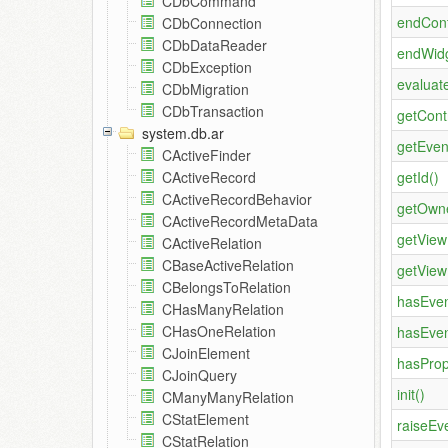
CDbCommand
endCont
CDbConnection
CDbDataReader
endWidg
CDbException
evaluat
CDbMigration
CDbTransaction
getContr
system.db.ar
getEven
CActiveFinder
getId()
CActiveRecord
CActiveRecordBehavior
getOwne
CActiveRecordMetaData
getViewF
CActiveRelation
CBaseActiveRelation
getView
CBelongsToRelation
hasEven
CHasManyRelation
CHasOneRelation
hasEven
CJoinElement
hasProp
CJoinQuery
init()
CManyManyRelation
CStatElement
raiseEve
CStatRelation