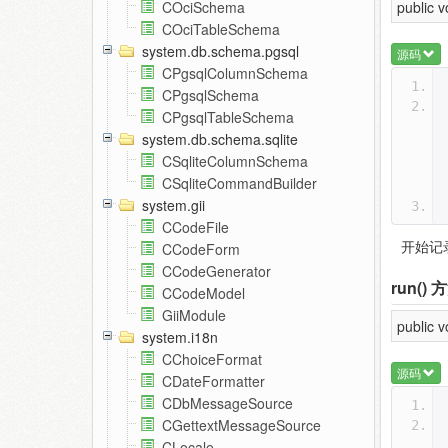
public 
COciSchema
COciTableSchema
system.db.schema.pgsql
源码
CPgsqlColumnSchema
CPgsqlSchema
CPgsqlTableSchema
system.db.schema.sqlite
CSqliteColumnSchema
CSqliteCommandBuilder
system.gii
CCodeFile
开始记录
CCodeForm
CCodeGenerator
run()
方
CCodeModel
GiiModule
public 
system.i18n
CChoiceFormat
源码
CDateFormatter
CDbMessageSource
CGettextMessageSource
CLocale