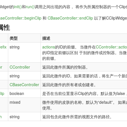
idget的
init()
和
run()
调用之间出现的内容， 将作为所属控制器的一个Clip保存
seController::beginClip
和
CBaseController::endClip
以了解CClipWid
属性
类型
描述
efix
string
actions
的ID的前缀。 当微件在
CController::acti
的ID指定前缀以区别 于别的微件或控制器。当
的前缀。
er
CController
返回此微件所属的控制器。
string
返回此微件的ID。如果需要的话，将生产一个新
CBaseController
返回此微件的所有者或创建者。
lip
boolean
是否在当前位置显示Clip的内容。默认值为false
mixed
微件使用的皮肤的名称。默认为“default”。 如
使用。
h
string
返回包含此微件所需的视图文件的路径。