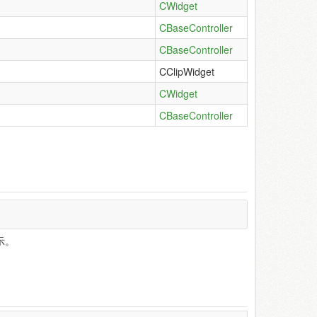
CWidget
CBaseController
CBaseController
CClipWidget
CWidget
CBaseController
示。