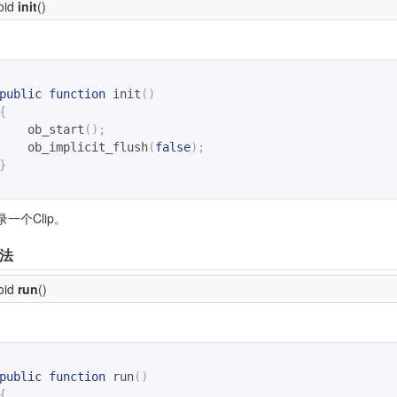
void
init
()
public
function
init
()
{
ob_start
();
ob_implicit_flush
(
false
);
}
一个Clip。
法
void
run
()
public
function
run
()
{