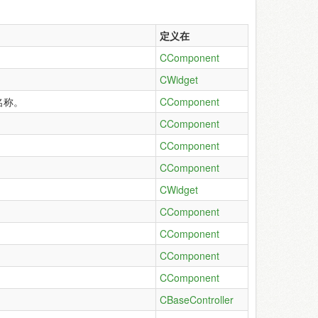
定义在
CComponent
CWidget
名称。
CComponent
CComponent
CComponent
CComponent
CWidget
CComponent
CComponent
CComponent
CComponent
CBaseController