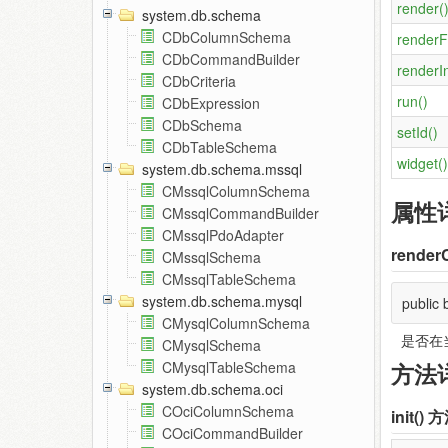
render(
system.db.schema
CDbColumnSchema
renderFi
CDbCommandBuilder
renderIn
CDbCriteria
run()
CDbExpression
CDbSchema
setId()
CDbTableSchema
widget()
system.db.schema.mssql
CMssqlColumnSchema
属性
CMssqlCommandBuilder
CMssqlPdoAdapter
renderC
CMssqlSchema
CMssqlTableSchema
system.db.schema.mysql
public
CMysqlColumnSchema
是否在当
CMysqlSchema
方法
CMysqlTableSchema
system.db.schema.oci
COciColumnSchema
init()
方
COciCommandBuilder