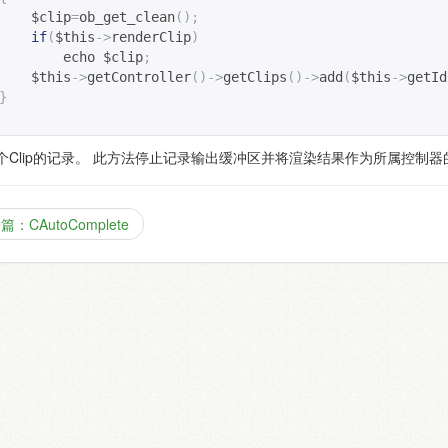
$clip
=
ob_get_clean
();
if
(
$this
->
renderClip
)
        echo 
$clip
;
$this
->
getController
()->
getClips
()->
add
(
$this
->
getId
}
个Clip的记录。 此方法停止记录输出缓冲区并将渲染结果作为所属控制器的
篇：CAutoComplete