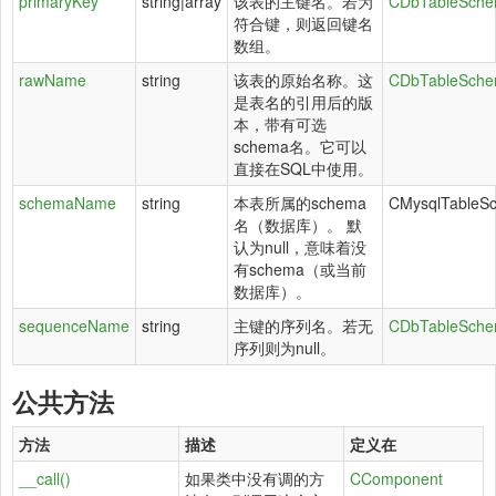
primaryKey
string|array
该表的主键名。若为
CDbTableSch
符合键，则返回键名
数组。
rawName
string
该表的原始名称。这
CDbTableSch
是表名的引用后的版
本，带有可选
schema名。它可以
直接在SQL中使用。
schemaName
string
本表所属的schema
CMysqlTableS
名（数据库）。 默
认为null，意味着没
有schema（或当前
数据库）。
sequenceName
string
主键的序列名。若无
CDbTableSch
序列则为null。
公共方法
方法
描述
定义在
__call()
如果类中没有调的方
CComponent