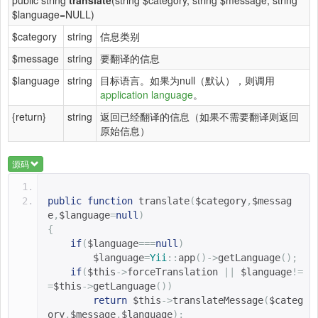
$language=NULL)
$category
string
信息类别
$message
string
要翻译的信息
$language
string
目标语言。如果为null（默认），则调用
application language
。
{return}
string
返回已经翻译的信息（如果不需要翻译则返回
原始信息）
源码
public
function
translate
(
$category
,
$messag
e
,
$language
=
null
)
{
if
(
$language
===
null
)
$language
=
Yii
::
app
()->
getLanguage
();
if
(
$this
->
forceTranslation 
||
$language
!=
=
$this
->
getLanguage
())
return
$this
->
translateMessage
(
$categ
ory
,
$message
,
$language
);