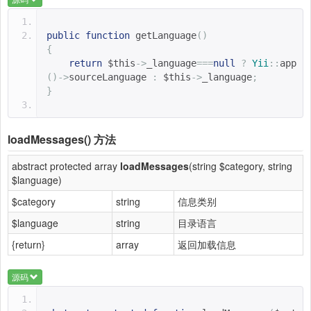
public
function
getLanguage
()
{
return
$this
->
_language
===
null
?
Yii
::
app
()->
sourceLanguage 
:
$this
->
_language
;
}
loadMessages()
方法
abstract protected array
loadMessages
(string $category, string
$language)
$category
string
信息类别
$language
string
目录语言
{return}
array
返回加载信息
源码