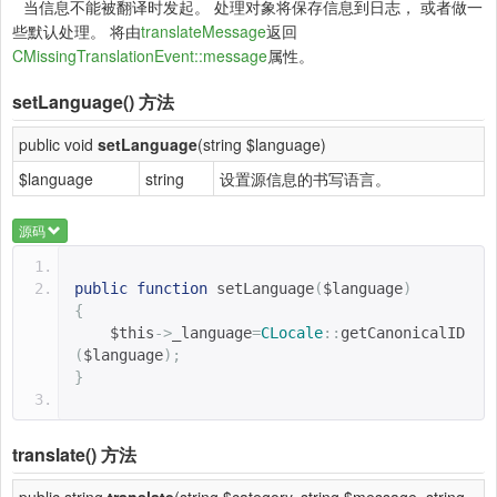
当信息不能被翻译时发起。 处理对象将保存信息到日志， 或者做一
些默认处理。 将由
translateMessage
返回
CMissingTranslationEvent::message
属性。
setLanguage()
方法
public void
setLanguage
(string $language)
$language
string
设置源信息的书写语言。
源码
public
function
setLanguage
(
$language
)
{
$this
->
_language
=
CLocale
::
getCanonicalID
(
$language
);
}
translate()
方法
public string
translate
(string $category, string $message, string