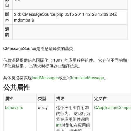
自
版
$Id: CMessageSource.php 3515 2011-12-28 12:29:24Z
本
mdomba $
源
码
CMessageSource是消息翻译类的基类。
信息源是提供信息国际化（i18n）的应用程序组件。 它存储不同的翻
译信息结果， 当请求时提供这些翻译信息。
具体类必需实现
loadMessages
或重写
translateMessage
。
公共属性
属性
类型
描述
定义在
behaviors
array
这个应用组件附加
CApplicationCompo
的行为。 这此行为
将在应用组件调用
init
时附加在应用组
件上。 请参照