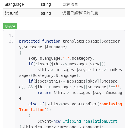
$language
string
目标语言
{return}
string
返回已经翻译的信息
源码
protected
function
translateMessage
(
$categor
y
,
$message
,
$language
)
{
$key
=
$language
.
'.'
.
$category
;
if
(!
isset
(
$this
->
_messages
[
$key
]))
$this
->
_messages
[
$key
]=
$this
->
loadMes
sages
(
$category
,
$language
);
if
(
isset
(
$this
->
_messages
[
$key
][
$messag
e
])
&&
$this
->
_messages
[
$key
][
$message
]!==
''
)
return
$this
->
_messages
[
$key
][
$messag
e
];
else
if
(
$this
->
hasEventHandler
(
'onMissing
Translation'
))
{
$event
=
new
CMissingTranslationEvent
(
$this
,
$category
,
$message
,
$language
);