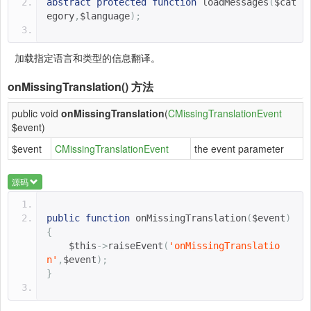
abstract
protected
function
loadMessages
(
$cat
egory
,
$language
);
加载指定语言和类型的信息翻译。
onMissingTranslation()
方法
public void
onMissingTranslation
(
CMissingTranslationEvent
$event)
$event
CMissingTranslationEvent
the event parameter
源码
public
function
onMissingTranslation
(
$event
)
{
$this
->
raiseEvent
(
'onMissingTranslatio
n'
,
$event
);
}