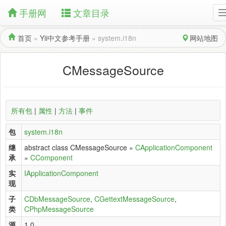
手册网
文章目录
首页
»
Yii中文参考手册
»
system.i18n
网站地图
CMessageSource
所有包
|
属性
|
方法
|
事件
包
system.i18n
继
abstract class CMessageSource »
CApplicationComponent
承
»
CComponent
实
IApplicationComponent
现
子
CDbMessageSource
,
CGettextMessageSource
,
类
CPhpMessageSource
源
1.0