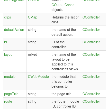
COutputCache
objects
clips
CMap
Returns the list of
CController
clips.
defaultAction
string
the name of the
CController
default action.
id
string
ID of the
CController
controller
layout
mixed
the name of the
CController
layout to be
applied to this
controller's views.
module
CWebModule
the module that
CController
this controller
belongs to.
pageTitle
string
the page title.
CController
route
string
the route (module
CController
ID, controller ID