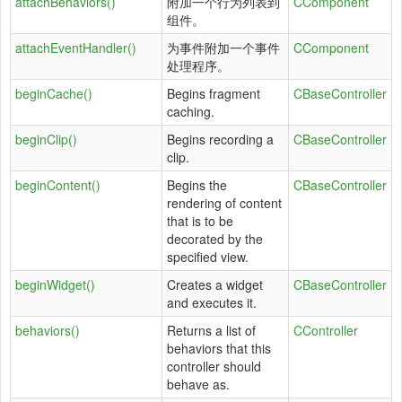
attachBehaviors()
附加一个行为列表到
CComponent
组件。
attachEventHandler()
为事件附加一个事件
CComponent
处理程序。
beginCache()
Begins fragment
CBaseController
caching.
beginClip()
Begins recording a
CBaseController
clip.
beginContent()
Begins the
CBaseController
rendering of content
that is to be
decorated by the
specified view.
beginWidget()
Creates a widget
CBaseController
and executes it.
behaviors()
Returns a list of
CController
behaviors that this
controller should
behave as.