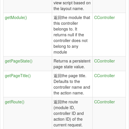
view script based on
the layout name.
getModule()
返回the module that
CController
this controller
belongs to. It
returns null if the
controller does not
belong to any
module
getPageState()
Returns a persistent
CController
page state value.
getPageTitle()
返回the page title.
CController
Defaults to the
controller name and
the action name.
getRoute()
返回the route
CController
(module ID,
controller ID and
action ID) of the
current request.