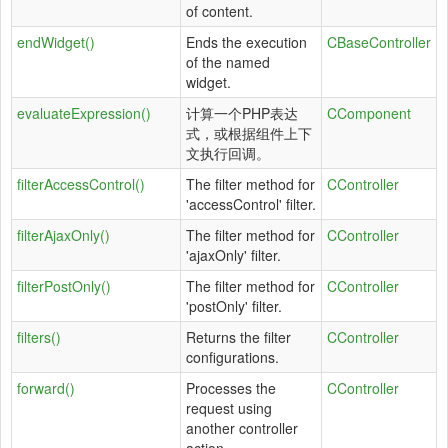
of content.
endWidget()
Ends the execution
CBaseController
of the named
widget.
evaluateExpression()
计算一个PHP表达
CComponent
式，或根据组件上下
文执行回调。
filterAccessControl()
The filter method for
CController
'accessControl' filter.
filterAjaxOnly()
The filter method for
CController
'ajaxOnly' filter.
filterPostOnly()
The filter method for
CController
'postOnly' filter.
filters()
Returns the filter
CController
configurations.
forward()
Processes the
CController
request using
another controller