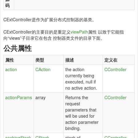
码
CExtController是作为扩展分布式控制器的基类。
CExtController的主要目的是重定义
viewPath
属性 以致于它能指
向“views”子目录它在包含 控制器类文件的目录下面。
公共属性
属性
类型
描述
定义在
action
CAction
the action
CController
currently being
executed, null if
no active action.
actionParams
array
Returns the
CController
request
parameters that
will be used for
action parameter
binding.
cachingStack
CStack
stack of
CController