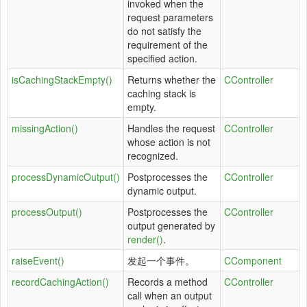
invoked when the
request parameters
do not satisfy the
requirement of the
specified action.
isCachingStackEmpty()
Returns whether the
CController
caching stack is
empty.
missingAction()
Handles the request
CController
whose action is not
recognized.
processDynamicOutput()
Postprocesses the
CController
dynamic output.
processOutput()
Postprocesses the
CController
output generated by
render()
.
raiseEvent()
发起一个事件。
CComponent
recordCachingAction()
Records a method
CController
call when an output