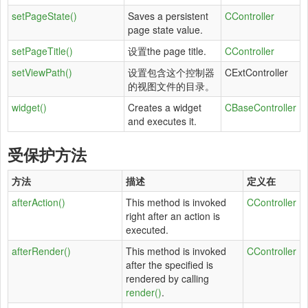
setPageState()
Saves a persistent
CController
page state value.
setPageTitle()
设置the page title.
CController
setViewPath()
设置包含这个控制器
CExtController
的视图文件的目录。
widget()
Creates a widget
CBaseController
and executes it.
受保护方法
方法
描述
定义在
afterAction()
This method is invoked
CController
right after an action is
executed.
afterRender()
This method is invoked
CController
after the specified is
rendered by calling
render()
.