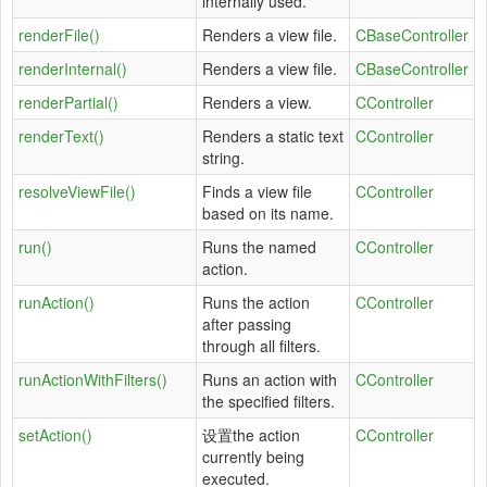
internally used.
renderFile()
Renders a view file.
CBaseController
renderInternal()
Renders a view file.
CBaseController
renderPartial()
Renders a view.
CController
renderText()
Renders a static text
CController
string.
resolveViewFile()
Finds a view file
CController
based on its name.
run()
Runs the named
CController
action.
runAction()
Runs the action
CController
after passing
through all filters.
runActionWithFilters()
Runs an action with
CController
the specified filters.
setAction()
设置the action
CController
currently being
executed.