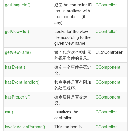
getUniqueId()
返回the controller ID
CController
that is prefixed with
the module ID (if
any).
getViewFile()
Looks for the view
CController
file according to the
given view name.
getViewPath()
返回包含这个控制器
CExtController
的视图文件的目录。
hasEvent()
确定一个事件是否定
CComponent
义。
hasEventHandler()
检查事件是否有附加
CComponent
的处理程序。
hasProperty()
确定属性是否被定
CComponent
义。
init()
Initializes the
CController
controller.
invalidActionParams()
This method is
CController