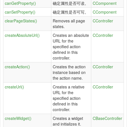
canGetProperty()
确定属性是否可读。
CComponent
canSetProperty()
确定属性是否可写。
CComponent
clearPageStates()
Removes all page
CController
states.
createAbsoluteUrl()
Creates an absolute
CController
URL for the
specified action
defined in this
controller.
createAction()
Creates the action
CController
instance based on
the action name.
createUrl()
Creates a relative
CController
URL for the
specified action
defined in this
controller.
createWidget()
Creates a widget
CBaseController
and initializes it.