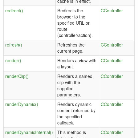
cache is in effect.
redirect()
Redirects the
CController
browser to the
specified URL or
route
(controller/action).
refresh()
Refreshes the
CController
current page.
render()
Renders a view with
CController
a layout.
renderClip()
Renders a named
CController
clip with the
supplied
parameters.
renderDynamic()
Renders dynamic
CController
content returned by
the specified
callback.
renderDynamicInternal()
This method is
CController