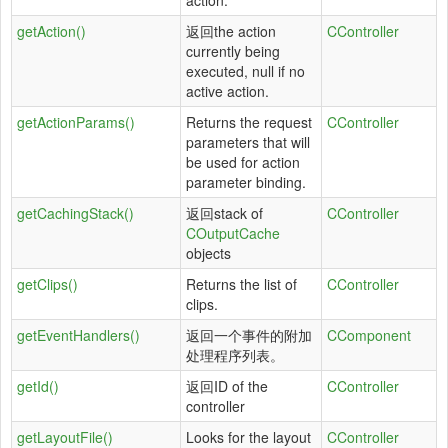
action.
getAction()
返回the action
CController
currently being
executed, null if no
active action.
getActionParams()
Returns the request
CController
parameters that will
be used for action
parameter binding.
getCachingStack()
返回stack of
CController
COutputCache
objects
getClips()
Returns the list of
CController
clips.
getEventHandlers()
返回一个事件的附加
CComponent
处理程序列表。
getId()
返回ID of the
CController
controller
getLayoutFile()
Looks for the layout
CController