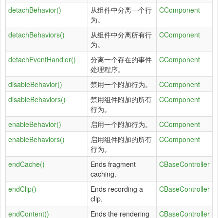
detachBehavior()
从组件中分离一个行
CComponent
为。
detachBehaviors()
从组件中分离所有行
CComponent
为。
detachEventHandler()
分离一个存在的事件
CComponent
处理程序。
disableBehavior()
禁用一个附加行为。
CComponent
disableBehaviors()
禁用组件附加的所有
CComponent
行为。
enableBehavior()
启用一个附加行为。
CComponent
enableBehaviors()
启用组件附加的所有
CComponent
行为。
endCache()
Ends fragment
CBaseController
caching.
endClip()
Ends recording a
CBaseController
clip.
endContent()
Ends the rendering
CBaseController