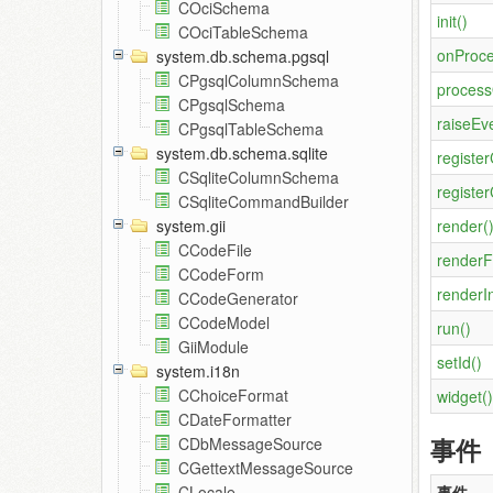
COciSchema
init()
COciTableSchema
onProce
system.db.schema.pgsql
CPgsqlColumnSchema
process
CPgsqlSchema
raiseEve
CPgsqlTableSchema
system.db.schema.sqlite
register
CSqliteColumnSchema
register
CSqliteCommandBuilder
render(
system.gii
CCodeFile
renderFi
CCodeForm
renderIn
CCodeGenerator
CCodeModel
run()
GiiModule
setId()
system.i18n
CChoiceFormat
widget()
CDateFormatter
事件
CDbMessageSource
CGettextMessageSource
事件
CLocale