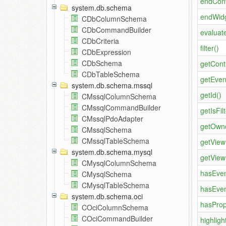
endCont
system.db.schema
endWidg
CDbColumnSchema
CDbCommandBuilder
evaluat
CDbCriteria
filter()
CDbExpression
CDbSchema
getContr
CDbTableSchema
getEven
system.db.schema.mssql
getId()
CMssqlColumnSchema
CMssqlCommandBuilder
getIsFilt
CMssqlPdoAdapter
getOwne
CMssqlSchema
CMssqlTableSchema
getViewF
system.db.schema.mysql
getView
CMysqlColumnSchema
hasEven
CMysqlSchema
CMysqlTableSchema
hasEven
system.db.schema.oci
hasProp
COciColumnSchema
COciCommandBuilder
highligh