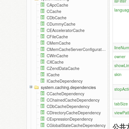
isFilter
CApcCache
langua
CCache
CDbCache
CDummyCache
CEAcceleratorCache
CFileCache
CMemCache
lineNum
CMemCacheServerConfiguration
CWinCache
owner
CXCache
showLi
CZendDataCache
skin
ICache
ICacheDependency
system.caching.dependencies
stopAct
CCacheDependency
CChainedCacheDependency
tabSize
CDbCacheDependency
viewPat
CDirectoryCacheDependency
CExpressionDependency
公共
CGlobalStateCacheDependency