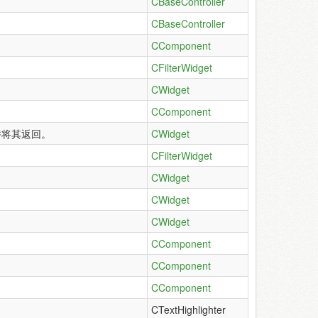
CBaseController
CBaseController
CComponent
CFilterWidget
CWidget
CComponent
并将其返回。
CWidget
CFilterWidget
CWidget
CWidget
CWidget
CComponent
CComponent
CComponent
CTextHighlighter