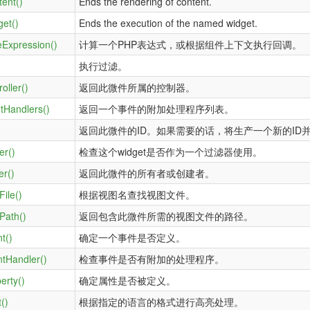
ent()
Ends the rendering of content.
et()
Ends the execution of the named widget.
eExpression()
计算一个PHP表达式，或根据组件上下文执行回调。
执行过滤。
oller()
返回此微件所属的控制器。
tHandlers()
返回一个事件的附加处理程序列表。
返回此微件的ID。如果需要的话，将生产一个新的ID
er()
检查这个widget是否作为一个过滤器使用。
r()
返回此微件的所有者或创建者。
ile()
根据视图名查找视图文件。
Path()
返回包含此微件所需的视图文件的路径。
t()
确定一个事件是否定义。
tHandler()
检查事件是否有附加的处理程序。
erty()
确定属性是否被定义。
t()
根据指定的语言的格式进行高亮处理。