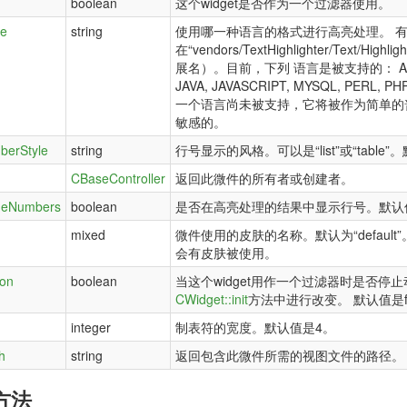
boolean
这个widget是否作为一个过滤器使用。
ge
string
使用哪一种语言的格式进行高亮处理。 
在“vendors/TextHighlighter/Text/
展名）。目前，下列 语言是被支持的： ABAP, CP
JAVA, JAVASCRIPT, MYSQL, PERL, PH
一个语言尚未被支持，它将被作为简单的
敏感的。
berStyle
string
行号显示的风格。可以是“list”或“table”。默
CBaseController
返回此微件的所有者或创建者。
neNumbers
boolean
是否在高亮处理的结果中显示行号。默认值是
mixed
微件使用的皮肤的名称。默认为“default
会有皮肤被使用。
ion
boolean
当这个widget用作一个过滤器时是否停
CWidget::init
方法中进行改变。 默认值是f
integer
制表符的宽度。默认值是4。
h
string
返回包含此微件所需的视图文件的路径。
方法