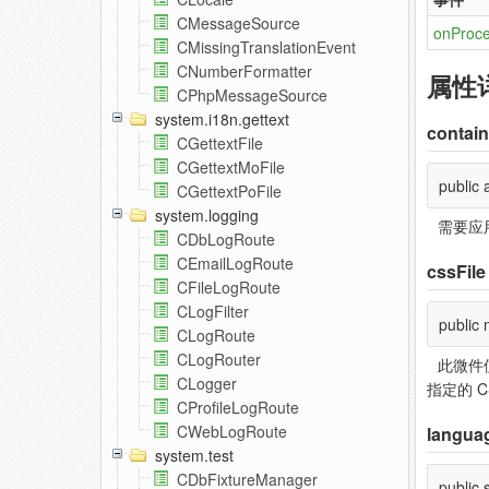
CMessageSource
onProce
CMissingTranslationEvent
CNumberFormatter
属性
CPhpMessageSource
system.i18n.gettext
contai
CGettextFile
CGettextMoFile
public 
CGettextPoFile
system.logging
需要应
CDbLogRoute
CEmailLogRoute
cssFile
CFileLogRoute
CLogFilter
public
CLogRoute
CLogRouter
此微件
CLogger
指定的 
CProfileLogRoute
CWebLogRoute
langua
system.test
CDbFixtureManager
public 