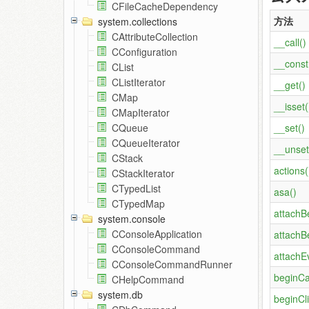
CFileCacheDependency
方法
system.collections
CAttributeCollection
__call()
CConfiguration
__const
CList
CListIterator
__get()
CMap
__isset(
CMapIterator
__set()
CQueue
CQueueIterator
__unset
CStack
actions(
CStackIterator
CTypedList
asa()
CTypedMap
attachB
system.console
CConsoleApplication
attachB
CConsoleCommand
attachE
CConsoleCommandRunner
beginCa
CHelpCommand
system.db
beginCli