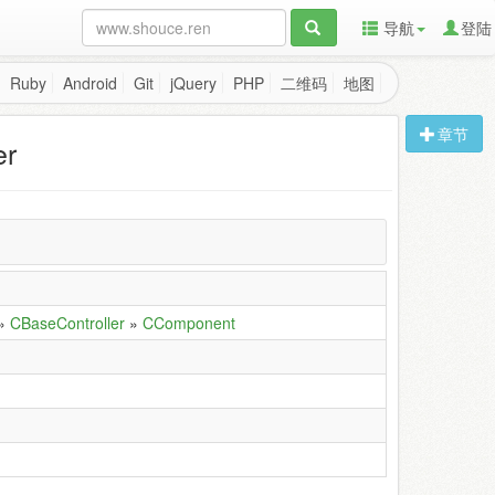
导航
登陆
Ruby
Android
Git
jQuery
PHP
二维码
地图
章节
er
»
CBaseController
»
CComponent