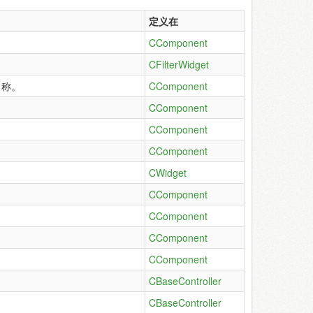
定义在
CComponent
CFilterWidget
名称。
CComponent
CComponent
CComponent
CComponent
CWidget
CComponent
CComponent
CComponent
CComponent
CBaseController
CBaseController