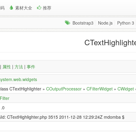
代码
素材大全
推荐
Bootstrap3
Node.js
Python 3
CTextHighlight
|
属性
|
方法
|
事件
system.web.widgets
class CTextHighlighter »
COutputProcessor
»
CFilterWidget
»
CWidget
Filter
1.0
$Id: CTextHighlighter.php 3515 2011-12-28 12:29:24Z mdomba $