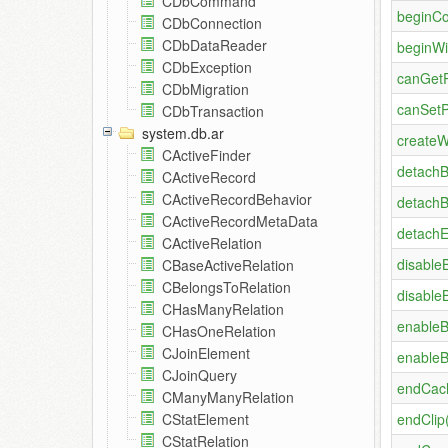
CDbCommand
beginCo
CDbConnection
CDbDataReader
beginWi
CDbException
canGetP
CDbMigration
canSetP
CDbTransaction
system.db.ar
createW
CActiveFinder
detachB
CActiveRecord
CActiveRecordBehavior
detachB
CActiveRecordMetaData
detachE
CActiveRelation
disable
CBaseActiveRelation
CBelongsToRelation
disable
CHasManyRelation
enableB
CHasOneRelation
CJoinElement
enableB
CJoinQuery
endCac
CManyManyRelation
endClip
CStatElement
CStatRelation