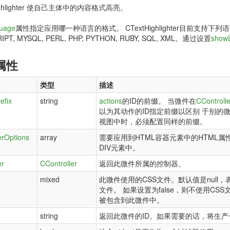
Highlighter 使自己主体中的内容格式高亮。
uage
属性指定应用哪一种语言的格式。 CTextHighlighter目前支持下列语言格式： AB
IPT, MYSQL, PERL, PHP, PYTHON, RUBY, SQL, XML。通过设置
show
属性
类型
描述
efix
string
actions
的ID的前缀。 当微件在
CControlle
以为其动作的ID指定前缀以区别 于别的
视图中时，必须配置同样的前缀。
erOptions
array
需要应用到HTML容器元素中的HTML
DIV元素中。
er
CController
返回此微件所属的控制器。
mixed
此微件使用的CSS文件。默认值是null，
文件。 如果设置为false，则不使用CS
被包含到此微件中。
string
返回此微件的ID。如果需要的话，将生产