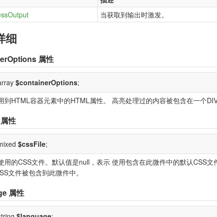
ssOutput
当获取到输出时激发。
详细
nerOptions
属性
array
$containerOptions
;
用到HTML容器元素中的HTML属性。 高亮处理过的内容被包含在一个DI
属性
 mixed
$cssFile
;
使用的CSS文件。默认值是null，表示 使用包含在此微件中的默认CSS文件
CSS文件被包含到此微件中。
ge
属性
string
$language
;