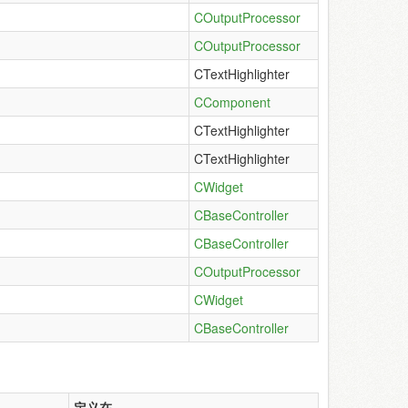
COutputProcessor
COutputProcessor
CTextHighlighter
CComponent
CTextHighlighter
CTextHighlighter
CWidget
CBaseController
CBaseController
COutputProcessor
CWidget
CBaseController
定义在