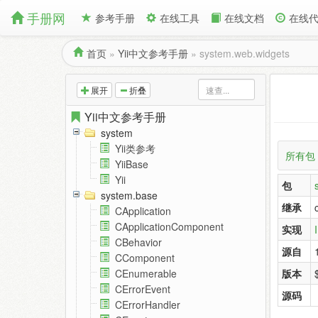
手册网
参考手册
在线工具
在线文档
在线
首页
»
Yii中文参考手册
»
system.web.widgets
展开
折叠
Yii中文参考手册
system
Yii类参考
所有包
YiiBase
Yii
包
system.base
继承
CApplication
CApplicationComponent
实现
I
CBehavior
源自
CComponent
版本
CEnumerable
CErrorEvent
源码
CErrorHandler