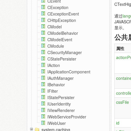
CEvent
CText
CException
CExceptionEvent
通过
lang
CHttpException
JAVASCR
CModel
显示。
CModelBehavior
公共
CModelEvent
CModule
属性
CSecurityManager
actionPr
CStatePersister
IAction
IApplicationComponent
contain
IAuthManager
IBehavior
IFilter
controll
IStatePersister
cssFile
IUserIdentity
IViewRenderer
IWebServiceProvider
id
IWebUser
system.caching