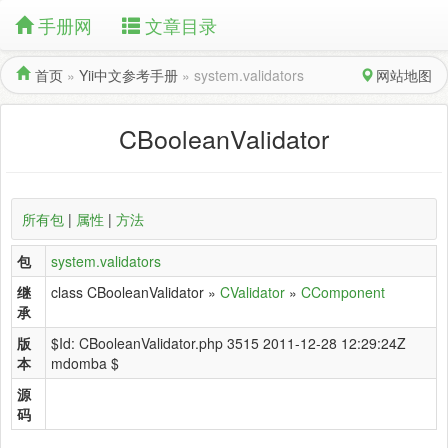
手册网
文章目录
首页
»
Yii中文参考手册
»
system.validators
网站地图
CBooleanValidator
所有包
|
属性
|
方法
包
system.validators
继
class CBooleanValidator »
CValidator
»
CComponent
承
版
$Id: CBooleanValidator.php 3515 2011-12-28 12:29:24Z
本
mdomba $
源
码