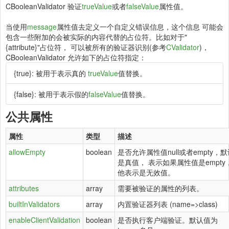
CBooleanValidator 验证
trueValue
或者
falseValue
属性值。
当使用
message
属性值去定义一个自定义错误信息，这个信息 可能会
包含一些附加的会被实际的内容代替的占位符。比如对于"
{attribute}"占位符， 可以被所有的验证器识别(参考
CValidator
)，
CBooleanValidator 允许如下的占位符指定：
{true}: 被用于表示真的
trueValue
值替换。
{false}: 被用于表示假的
falseValue
值替换。
公共属性
属性
类型
描述
allowEmpty
boolean
是否允许属性值null或者empty，
是真值， 表示如果属性值是empty
他表示是无效值。
attributes
array
需要被验证的属性的列表。
builtInValidators
array
内置验证器列表 (name=>class)
enableClientValidation
boolean
是否执行客户端验证。默认值为