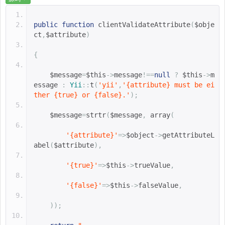
public
function
clientValidateAttribute
(
$obje
ct
,
$attribute
)
{
$message
=
$this
->
message
!==
null
?
$this
->
m
essage 
:
Yii
::
t
(
'yii'
,
'{attribute} must be ei
ther {true} or {false}.'
);
$message
=
strtr
(
$message
,
 array
(
'{attribute}'
=>
$object
->
getAttributeL
abel
(
$attribute
),
'{true}'
=>
$this
->
trueValue
,
'{false}'
=>
$this
->
falseValue
,
));