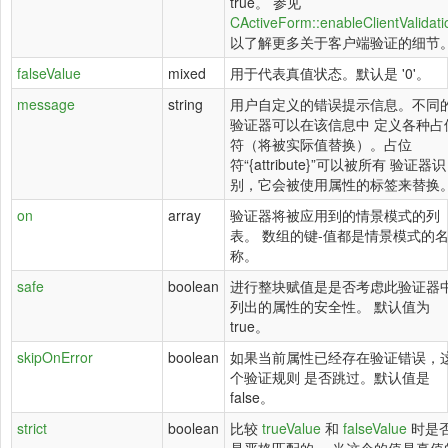
true。 参见
CActiveForm::enableClientValidati
以了解更多关于客户端验证的细节
falseValue
mixed
用于代表真值状态。默认是 '0'。
message
string
用户自定义的错误提示信息。不同
验证器可以在该信息中 定义各种占
符（将被实际值替换）。占位
符“{attribute}”可以被所有 验证器识
别，它会被使用属性的标签来替换
on
array
验证器将被应用到的情景模式的列
表。 数组的键-值都是情景模式的
称。
safe
boolean
进行整块赋值是是否考虑此验证器
列出的属性的安全性。 默认值为
true。
skipOnError
boolean
如果当前属性已经存在验证错误，
个验证规则 是否跳过。默认值是
false。
strict
boolean
比较
trueValue
和
falseValue
时是