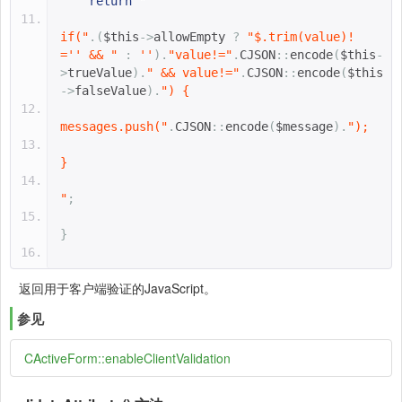
return
"
if("
.(
$this
->
allowEmpty 
?
"$.trim(value)!
='' && "
:
''
).
"value!="
.
CJSON
::
encode
(
$this
-
>
trueValue
).
" && value!="
.
CJSON
::
encode
(
$this
->
falseValue
).
") {
messages.push("
.
CJSON
::
encode
(
$message
).
");
}
"
;
}
返回用于客户端验证的JavaScript。
参见
CActiveForm::enableClientValidation