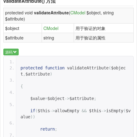
validateAttribute()
方法
protected void
validateAttribute
(
CModel
$object, string
$attribute)
$object
CModel
用于验证的对象
$attribute
string
用于验证的属性
源码
protected
function
validateAttribute
(
$objec
t
,
$attribute
)
{
$value
=
$object
->
$attribute
;
if
(
$this
->
allowEmpty 
&&
$this
->
isEmpty
(
$v
alue
))
return
;