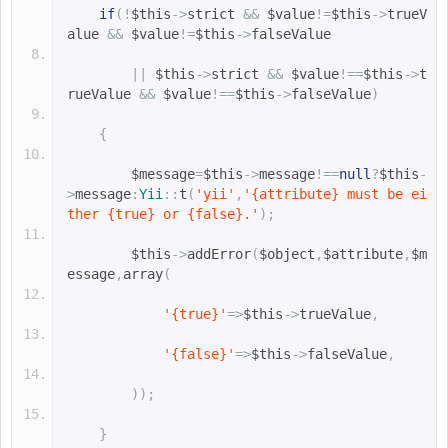
if
(!
$this
->
strict 
&&
$value
!=
$this
->
trueV
alue 
&&
$value
!=
$this
->
falseValue
||
$this
->
strict 
&&
$value
!==
$this
->
t
rueValue 
&&
$value
!==
$this
->
falseValue
)
{
$message
=
$this
->
message
!==
null
?
$this
-
>
message
:
Yii
::
t
(
'yii'
,
'{attribute} must be ei
ther {true} or {false}.'
);
$this
->
addError
(
$object
,
$attribute
,
$m
essage
,
array
(
'{true}'
=>
$this
->
trueValue
,
'{false}'
=>
$this
->
falseValue
,
));
}