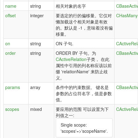
name
string
相关对象的名字
CBaseActiv
offset
integer
要选定的行的偏移量。它仅对
CHasManyR
懒加载这个相关对象是有效
的。默认是 -1，意味着没有偏
移量。
on
string
ON 子句.
CActiveRel
order
string
ORDER BY 子句。为
CBaseActiv
CActiveRelation
子类， 在此
属性中引用的列名称应该以前
缀 'relationName' 来防止歧
义。
params
array
条件中的约束数据。 键名是
CBaseActiv
参数的占位符名字，值是参数
值。
scopes
mixed
要应用的范围 可以设置为下
CActiveRel
列值之一:
Single scope:
'scopes'=>'scopeName'.