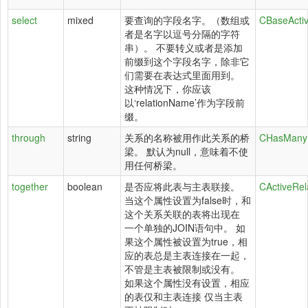
select
mixed
要查询的字段名字。（数组或
CBaseActiv
者是名字以逗号分隔的字符
串）。 不要转义或者是添加
前缀到这个字段名字，除非它
们需要在表达式里面用到。
这种情况下，你应该
以‘relationName’作为字段前
缀。
through
string
关系的名称被用作此关系的桥
CHasManyR
梁。 默认为null，意味着不使
用任何桥梁。
together
boolean
是否应将此表与主表联接。
CActiveRel
当这个属性设置为false时，和
这个关系关联的表将出现在
一个单独的JOIN语句中。 如
果这个属性被设置为true，相
应的表总是主表连接在一起，
不管是主表被限制或没有。
如果这个属性没有设置，相应
的表仅和主表连接 仅当主表