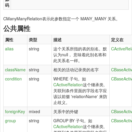
码
CManyManyRelation表示此参数指定一个 MANY_MANY 关系。
公共属性
属性
类型
描述
定义在
alias
string
这个关系所指的表的别名。默
CActiveRel
认为null， 意味着此别名将和
此关系名一样。
className
string
相关的活动记录类的名字
CBaseActiv
condition
string
WHERE 子句。如
CBaseActiv
CActiveRelation
这个继承类,
关联到条件里面的字段名字应
该以前缀 'relationName' 来防
止歧义。
foreignKey
mixed
关系中的外键
CBaseActiv
group
string
GROUP BY 子句。如
CBaseActiv
CActiveRelation
这个继承类,