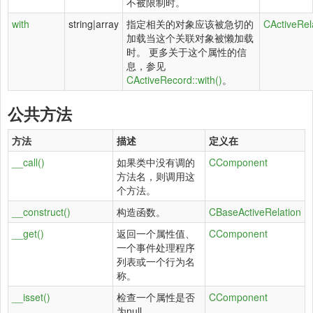
不被限制时。
with
string|array
指定相关的对象应该被急切的
CActiveRel
加载当这个关联对象被懒加载
时。 更多关于这个属性的信
息，参见
CActiveRecord::with()
。
公共方法
方法
描述
定义在
__call()
如果类中没有调的
CComponent
方法名，则调用这
个方法。
__construct()
构造函数。
CBaseActiveRelation
__get()
返回一个属性值、
CComponent
一个事件处理程序
列表或一个行为名
称。
__isset()
检查一个属性是否
CComponent
为null。