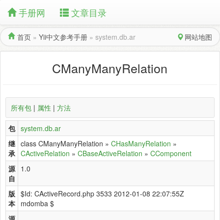
手册网
文章目录
首页
»
Yii中文参考手册
»
system.db.ar
网站地图
CManyManyRelation
所有包
|
属性
|
方法
包
system.db.ar
继
class CManyManyRelation »
CHasManyRelation
»
承
CActiveRelation
»
CBaseActiveRelation
»
CComponent
源
1.0
自
版
$Id: CActiveRecord.php 3533 2012-01-08 22:07:55Z
本
mdomba $
源