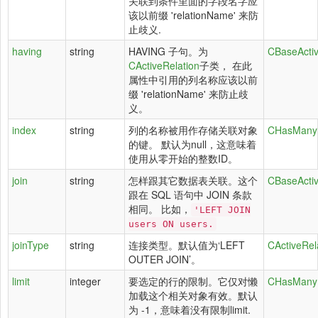
关联到条件里面的字段名字应
该以前缀 'relationName' 来防
止歧义.
having
string
HAVING 子句。为
CBaseActiv
CActiveRelation
子类， 在此
属性中引用的列名称应该以前
缀 'relationName' 来防止歧
义。
index
string
列的名称被用作存储关联对象
CHasManyR
的键。 默认为null，这意味着
使用从零开始的整数ID。
join
string
怎样跟其它数据表关联。这个
CBaseActiv
跟在 SQL 语句中 JOIN 条款
相同。 比如，
'LEFT JOIN
users ON users.
joinType
string
连接类型。默认值为‘LEFT
CActiveRel
OUTER JOIN’。
limit
integer
要选定的行的限制。它仅对懒
CHasManyR
加载这个相关对象有效。默认
为 -1，意味着没有限制limit.