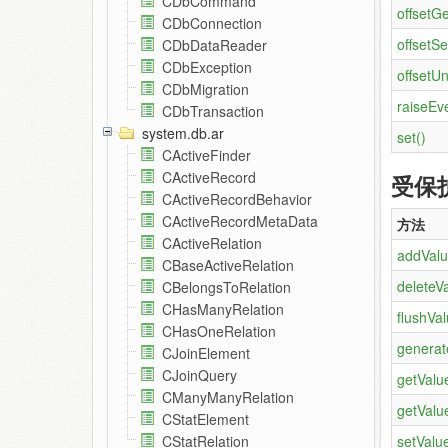
CDbCommand
offsetGe
CDbConnection
offsetSe
CDbDataReader
CDbException
offsetUn
CDbMigration
raiseEve
CDbTransaction
system.db.ar
set()
CActiveFinder
CActiveRecord
受保
CActiveRecordBehavior
CActiveRecordMetaData
方法
CActiveRelation
addValu
CBaseActiveRelation
deleteVa
CBelongsToRelation
CHasManyRelation
flushVal
CHasOneRelation
generat
CJoinElement
CJoinQuery
getValu
CManyManyRelation
getValu
CStatElement
setValue
CStatRelation