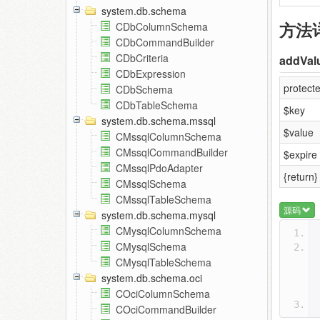
system.db.schema
方法
CDbColumnSchema
CDbCommandBuilder
CDbCriteria
addVal
CDbExpression
protect
CDbSchema
CDbTableSchema
$key
system.db.schema.mssql
$value
CMssqlColumnSchema
CMssqlCommandBuilder
$expire
CMssqlPdoAdapter
{return}
CMssqlSchema
CMssqlTableSchema
源码
system.db.schema.mysql
CMysqlColumnSchema
CMysqlSchema
CMysqlTableSchema
system.db.schema.oci
COciColumnSchema
COciCommandBuilder