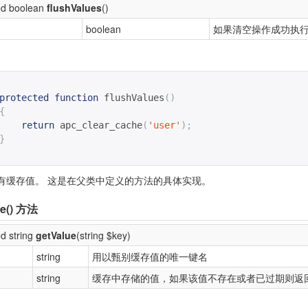
ed boolean
flushValues
()
boolean
如果清空操作成功执
protected
function
flushValues
()
{
return
apc_clear_cache
(
'user'
);
}
有缓存值。 这是在父类中定义的方法的具体实现。
e()
方法
d string
getValue
(string $key)
string
用以甄别缓存值的唯一键名
string
缓存中存储的值，如果该值不存在或者已过期则返回f