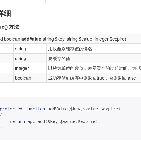
详细
ue()
方法
ed boolean
addValue
(string $key, string $value, integer $expire)
string
用以甄别缓存值的键名
string
要缓存的值
integer
以秒为单位的数值，表示缓存的过期时间。为0
boolean
成功存储到缓存中则返回true，否则返回false
protected
function
addValue
(
$key
,
$value
,
$expire
)
{
return
apc_add
(
$key
,
$value
,
$expire
);
}