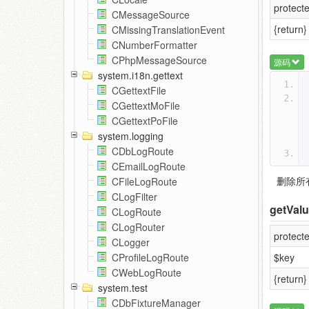
protect
CMessageSource
{return}
CMissingTranslationEvent
CNumberFormatter
CPhpMessageSource
源码
system.i18n.gettext
CGettextFile
CGettextMoFile
CGettextPoFile
system.logging
CDbLogRoute
CEmailLogRoute
删除所
CFileLogRoute
CLogFilter
getValu
CLogRoute
CLogRouter
protecte
CLogger
$key
CProfileLogRoute
CWebLogRoute
{return}
system.test
CDbFixtureManager