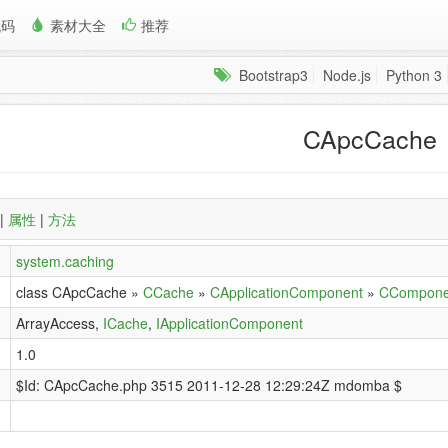
代码
素材大全
推荐
Bootstrap3
Node.js
Python 3
CApcCache
|
属性
|
方法
system.caching
class CApcCache »
CCache
»
CApplicationComponent
»
CCompone
ArrayAccess,
ICache
,
IApplicationComponent
1.0
$Id: CApcCache.php 3515 2011-12-28 12:29:24Z mdomba $