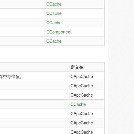
CCache
CCache
CCache
CComponent
CCache
定义在
存中存储值。
CApcCache
CApcCache
CApcCache
CCache
CApcCache
CApcCache
CApcCache