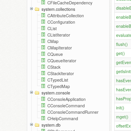
CFileCacheDependency
disable
system.collections
CAttributeCollection
enableB
CConfiguration
enableB
CList
CListIterator
evaluat
CMap
flush()
CMapIterator
get()
CQueue
CQueueIterator
getEven
CStack
getIsInit
CStackIterator
CTypedList
hasEven
CTypedMap
hasEven
system.console
hasProp
CConsoleApplication
CConsoleCommand
init()
CConsoleCommandRunner
mget()
CHelpCommand
system.db
offsetEx