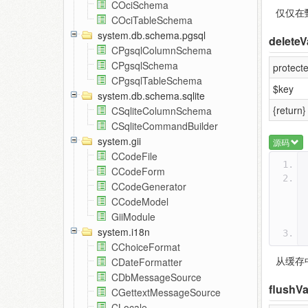
COciSchema
仅仅在
COciTableSchema
system.db.schema.pgsql
deleteV
CPgsqlColumnSchema
CPgsqlSchema
protect
CPgsqlTableSchema
$key
system.db.schema.sqlite
{return}
CSqliteColumnSchema
CSqliteCommandBuilder
system.gii
源码
CCodeFile
CCodeForm
CCodeGenerator
CCodeModel
GiiModule
system.i18n
CChoiceFormat
从缓存
CDateFormatter
CDbMessageSource
flushVa
CGettextMessageSource
CLocale