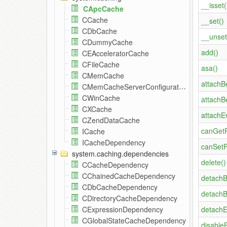
__isset(
CApcCache
CCache
__set()
CDbCache
__unset
CDummyCache
add()
CEAcceleratorCache
CFileCache
asa()
CMemCache
attachB
CMemCacheServerConfiguration
CWinCache
attachB
CXCache
attachE
CZendDataCache
canGetP
ICache
ICacheDependency
canSetP
system.caching.dependencies
delete()
CCacheDependency
CChainedCacheDependency
detachB
CDbCacheDependency
detachB
CDirectoryCacheDependency
detachE
CExpressionDependency
CGlobalStateCacheDependency
disable