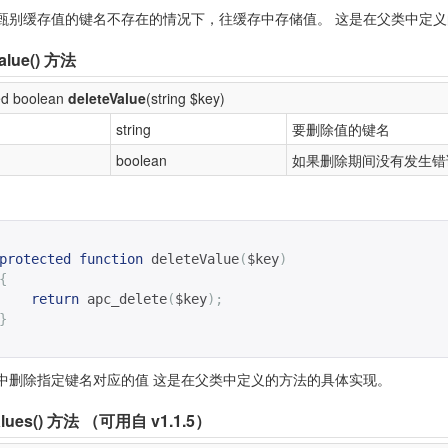
甄别缓存值的键名不存在的情况下，往缓存中存储值。 这是在父类中定
alue()
方法
ed boolean
deleteValue
(string $key)
string
要删除值的键名
boolean
如果删除期间没有发生错
protected
function
deleteValue
(
$key
)
{
return
apc_delete
(
$key
);
}
中删除指定键名对应的值 这是在父类中定义的方法的具体实现。
lues()
方法 （可用自 v1.1.5）