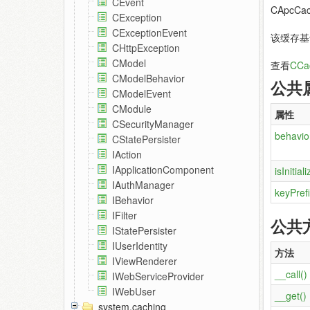
CEvent
CApcC
CException
CExceptionEvent
该缓存基
CHttpException
CModel
查看
CCa
CModelBehavior
公共
CModelEvent
CModule
属性
CSecurityManager
behavio
CStatePersister
IAction
IApplicationComponent
isInitial
IAuthManager
keyPref
IBehavior
IFilter
公共
IStatePersister
IUserIdentity
方法
IViewRenderer
__call()
IWebServiceProvider
IWebUser
__get()
system.caching