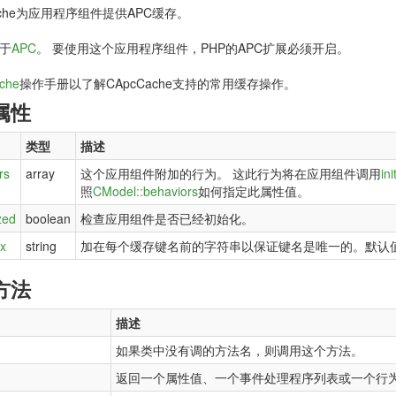
ache为应用程序组件提供APC缓存。
于
APC
。 要使用这个应用程序组件，PHP的APC扩展必须开启。
che
操作手册以了解CApcCache支持的常用缓存操作。
属性
类型
描述
rs
array
这个应用组件附加的行为。 这此行为将在应用组件调用
ini
照
CModel::behaviors
如何指定此属性值。
ized
boolean
检查应用组件是否已经初始化。
ix
string
加在每个缓存键名前的字符串以保证键名是唯一的。默认
方法
描述
如果类中没有调的方法名，则调用这个方法。
返回一个属性值、一个事件处理程序列表或一个行