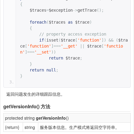
{
$traces
=
$exception
->
getTrace
();
foreach
(
$traces 
as
$trace
)
{
// property access exception
if
(
isset
(
$trace
[
'function'
])
&&
(
$tra
ce
[
'function'
]===
'__get'
||
$trace
[
'functio
n'
]===
'__set'
))
return
$trace
;
}
return
null
;
}
返回问题发生的详细跟踪信息。
getVersionInfo()
方法
protected string
getVersionInfo
()
{return}
string
服务版本信息。生产模式将返回空字符串。