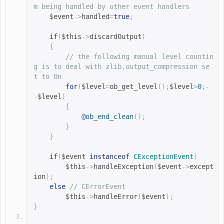
m being handled by other event handlers
$event
->
handled
=
true
;
if
(
$this
->
discardOutput
)
{
// the following manual level countin
g is to deal with zlib.output_compression se
t to On
for
(
$level
=
ob_get_level
();
$level
>
0
;-
-
$level
)
{
@
ob_end_clean
();
}
}
if
(
$event 
instanceof
CExceptionEvent
)
$this
->
handleException
(
$event
->
except
ion
);
else
// CErrorEvent
$this
->
handleError
(
$event
);
}