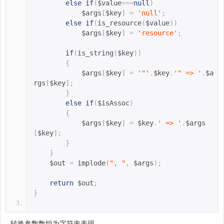
else
if
(
$value
===
null
)
$args
[
$key
]
=
'null'
;
else
if
(
is_resource
(
$value
))
$args
[
$key
]
=
'resource'
;
if
(
is_string
(
$key
))
{
$args
[
$key
]
=
'"'
.
$key
.
'" => '
.
$a
rgs
[
$key
];
}
else
if
(
$isAssoc
)
{
$args
[
$key
]
=
$key
.
' => '
.
$args
[
$key
];
}
}
$out 
=
implode
(
", "
,
$args
);
return
$out
;
}
转换参数数组为字符串表现。