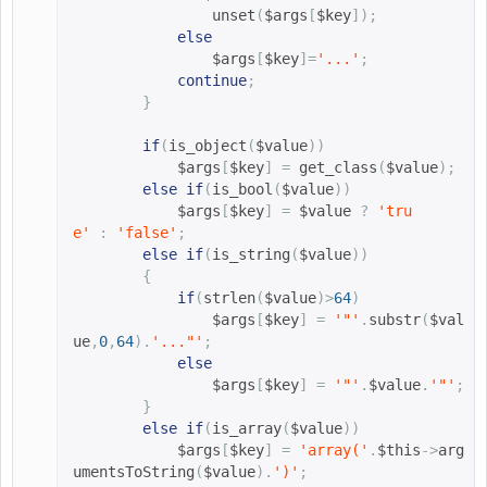
                unset
(
$args
[
$key
]);
else
$args
[
$key
]=
'...'
;
continue
;
}
if
(
is_object
(
$value
))
$args
[
$key
]
=
get_class
(
$value
);
else
if
(
is_bool
(
$value
))
$args
[
$key
]
=
$value 
?
'tru
e'
:
'false'
;
else
if
(
is_string
(
$value
))
{
if
(
strlen
(
$value
)>
64
)
$args
[
$key
]
=
'"'
.
substr
(
$val
ue
,
0
,
64
).
'..."'
;
else
$args
[
$key
]
=
'"'
.
$value
.
'"'
;
}
else
if
(
is_array
(
$value
))
$args
[
$key
]
=
'array('
.
$this
->
arg
umentsToString
(
$value
).
')'
;