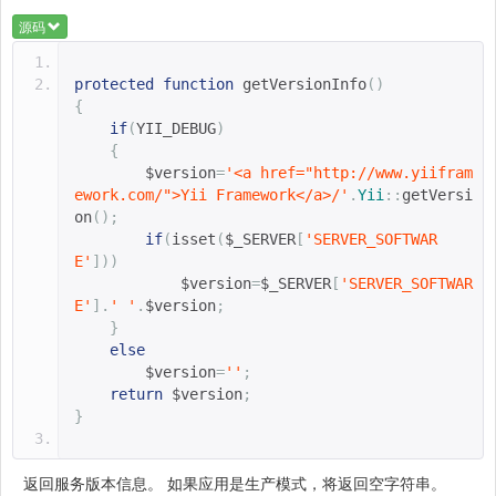
源码
protected
function
getVersionInfo
()
{
if
(
YII_DEBUG
)
{
$version
=
'<a href="http://www.yiifram
ework.com/">Yii Framework</a>/'
.
Yii
::
getVersi
on
();
if
(
isset
(
$_SERVER
[
'SERVER_SOFTWAR
E'
]))
$version
=
$_SERVER
[
'SERVER_SOFTWAR
E'
].
' '
.
$version
;
}
else
$version
=
''
;
return
$version
;
}
返回服务版本信息。 如果应用是生产模式，将返回空字符串。