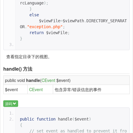
rcLanguage
);
}
else
$viewFile
=
$viewPath
.
DIRECTORY_SEPARAT
OR
.
"exception.php"
;
return
$viewFile
;
}
查看指定目录下的视图。
handle()
方法
public void
handle
(
CEvent
$event)
$event
CEvent
包含异常/错误信息的事件
源码
public
function
handle
(
$event
)
{
// set event as handled to prevent it fro