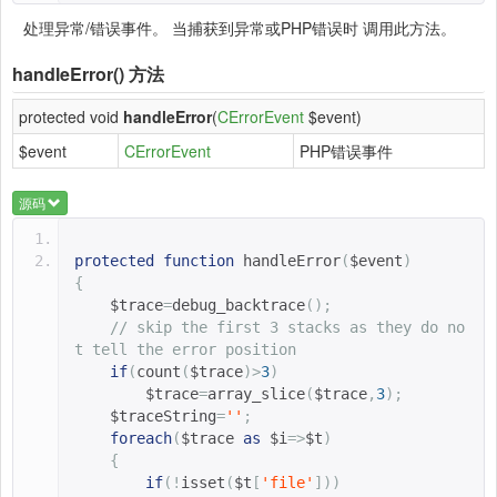
处理异常/错误事件。 当捕获到异常或PHP错误时 调用此方法。
handleError()
方法
protected void
handleError
(
CErrorEvent
$event)
$event
CErrorEvent
PHP错误事件
源码
protected
function
handleError
(
$event
)
{
$trace
=
debug_backtrace
();
// skip the first 3 stacks as they do no
t tell the error position
if
(
count
(
$trace
)>
3
)
$trace
=
array_slice
(
$trace
,
3
);
$traceString
=
''
;
foreach
(
$trace 
as
$i
=>
$t
)
{
if
(!
isset
(
$t
[
'file'
]))