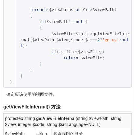
foreach
(
$viewPaths 
as
$i
=>
$viewPath
)
{
if
(
$viewPath
!==
null
)
{
$viewFile
=
$this
->
getViewFileInte
rnal
(
$viewPath
,
$view
,
$code
,
$i
===
2
?
'en_us'
:
nul
l
);
if
(
is_file
(
$viewFile
))
return
$viewFile
;
}
}
}
确定应该使用的视图文件。
getViewFileInternal()
方法
protected string
getViewFileInternal
(string $viewPath, string
$view, integer $code, string $srcLanguage=NULL)
$viewPath
string
包含视图的目录