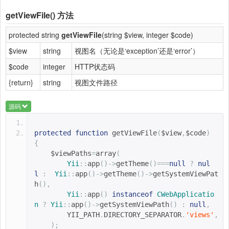
getViewFile()
方法
protected string
getViewFile
(string $view, integer $code)
$view
string
视图名（无论是‘exception’还是‘error’）
$code
integer
HTTP状态码
{return}
string
视图文件路径
源码
protected
function
getViewFile
(
$view
,
$code
)
{
$viewPaths
=
array
(
Yii
::
app
()->
getTheme
()===
null
?
nul
l
:
Yii
::
app
()->
getTheme
()->
getSystemViewPat
h
(),
Yii
::
app
()
instanceof
CWebApplicatio
n
?
Yii
::
app
()->
getSystemViewPath
()
:
null
,
YII_PATH
.
DIRECTORY_SEPARATOR
.
'views'
,
);