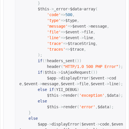
}
$this
->
_error
=
$data
=
array
(
'code'
=>
500
,
'type'
=>
$type
,
'message'
=>
$event
->
message
,
'file'
=>
$event
->
file
,
'line'
=>
$event
->
line
,
'trace'
=>
$traceString
,
'traces'
=>
$trace
,
);
if
(!
headers_sent
())
header
(
"HTTP/1.0 500 PHP Error"
);
if
(
$this
->
isAjaxRequest
())
$app
->
displayError
(
$event
->
cod
e
,
$event
->
message
,
$event
->
file
,
$event
->
line
);
else
if
(
YII_DEBUG
)
$this
->
render
(
'exception'
,
$data
);
else
$this
->
render
(
'error'
,
$data
);
}
else
$app
->
displayError
(
$event
->
code
,
$even