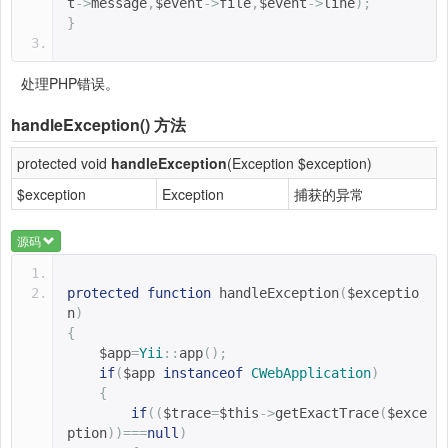
t
->
message
,
$event
->
file
,
$event
->
line
);
}
处理PHP错误。
handleException()
方法
protected void
handleException
(Exception $exception)
$exception
Exception
捕获的异常
源码
protected
function
handleException
(
$exceptio
n
)
{
$app
=
Yii
::
app
();
if
(
$app 
instanceof
CWebApplication
)
{
if
((
$trace
=
$this
->
getExactTrace
(
$exce
ption
))===
null
)