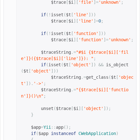
$trace
[
$i
][
'file'
]=
'unknown'
;
if
(!
isset
(
$t
[
'line'
]))
$trace
[
$i
][
'line'
]=
0
;
if
(!
isset
(
$t
[
'function'
]))
$trace
[
$i
][
'function'
]=
'unknown'
;
$traceString
.=
"#
$i
{
$trace
[
$i
][
'fil
e'
]}
(
{
$trace
[
$i
][
'line'
]}
): "
;
if
(
isset
(
$t
[
'object'
])
&&
is_object
(
$t
[
'object'
]))
$traceString
.=
get_class
(
$t
[
'objec
t'
]).
'->'
;
$traceString
.=
"
{
$trace
[
$i
][
'functio
n'
]}
()\n"
;
        unset
(
$trace
[
$i
][
'object'
]);
}
$app
=
Yii
::
app
();
if
(
$app 
instanceof
CWebApplication
)
{