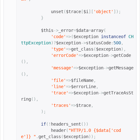
            unset
(
$trace
[
$i
][
'object'
]);
}
$this
->
_error
=
$data
=
array
(
'code'
=>(
$exception 
instanceof
CH
ttpException
)?
$exception
->
statusCode
:
500
,
'type'
=>
get_class
(
$exception
),
'errorCode'
=>
$exception
->
getCode
(),
'message'
=>
$exception
->
getMessage
(),
'file'
=>
$fileName
,
'line'
=>
$errorLine
,
'trace'
=>
$exception
->
getTraceAsSt
ring
(),
'traces'
=>
$trace
,
);
if
(!
headers_sent
())
header
(
"HTTP/1.0 
{
$data
[
'cod
e'
]}
 "
.
get_class
(
$exception
));