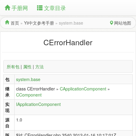
手册网
文章目录
首页
»
Yii中文参考手册
»
system.base
网站地图
CErrorHandler
所有包
|
属性
|
方法
包
system.base
继
class CErrorHandler »
CApplicationComponent
»
承
CComponent
实
IApplicationComponent
现
源
1.0
自
版
$Id: CErrorHandler.php 3540 2012-01-16 10:17:01Z