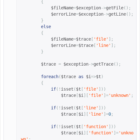
{
$fileName
=
$exception
->
getFile
();
$errorLine
=
$exception
->
getLine
();
}
else
{
$fileName
=
$trace
[
'file'
];
$errorLine
=
$trace
[
'line'
];
}
$trace 
=
$exception
->
getTrace
();
foreach
(
$trace 
as
$i
=>
$t
)
{
if
(!
isset
(
$t
[
'file'
]))
$trace
[
$i
][
'file'
]=
'unknown'
;
if
(!
isset
(
$t
[
'line'
]))
$trace
[
$i
][
'line'
]=
0
;
if
(!
isset
(
$t
[
'function'
]))
$trace
[
$i
][
'function'
]=
'unkno
wn'
;