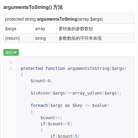
argumentsToString()
方法
protected string
argumentsToString
(array $args)
$args
array
要转换的参数数组
{return}
string
参数数组的字符串表现
源码
protected
function
argumentsToString
(
$args
)
{
$count
=
0
;
$isAssoc
=
$args
!==
array_values
(
$args
);
foreach
(
$args 
as
$key 
=>
$value
)
{
$count
++;
if
(
$count
>=
5
)
{
if
(
$count
>
5
)