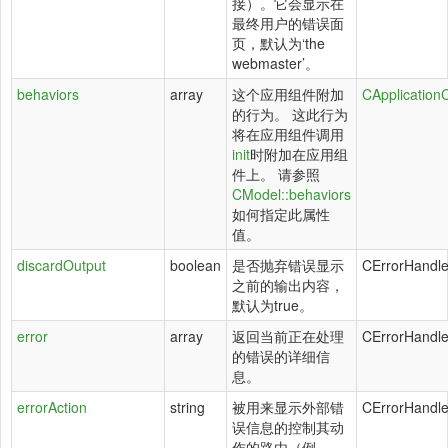
接）。它会显示在
最终用户的错误面
页，默认为‘the
webmaster’。
behaviors
array
这个应用组件附加
CApplicatio
的行为。 这此行为
将在应用组件调用
init
时附加在应用组
件上。 请参照
CModel::behaviors
如何指定此属性
值。
discardOutput
boolean
是否抛弃错误显示
CErrorHandle
之前的输出内容，
默认为true。
error
array
返回当前正在处理
CErrorHandle
的错误的详细信
息。
errorAction
string
被用来显示外部错
CErrorHandle
误信息的控制其动
作的路由（例