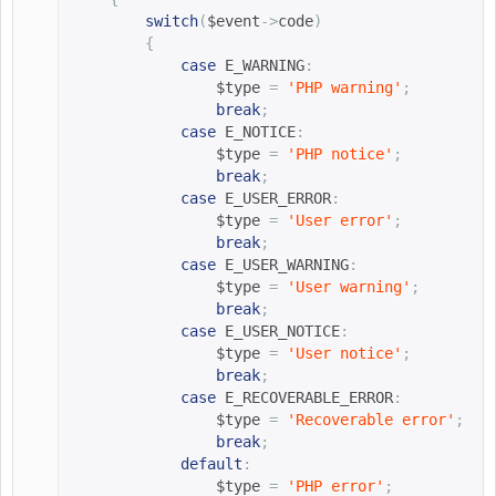
switch
(
$event
->
code
)
{
case
E_WARNING
:
$type 
=
'PHP warning'
;
break
;
case
E_NOTICE
:
$type 
=
'PHP notice'
;
break
;
case
E_USER_ERROR
:
$type 
=
'User error'
;
break
;
case
E_USER_WARNING
:
$type 
=
'User warning'
;
break
;
case
E_USER_NOTICE
:
$type 
=
'User notice'
;
break
;
case
E_RECOVERABLE_ERROR
:
$type 
=
'Recoverable error'
;
break
;
default
:
$type 
=
'PHP error'
;