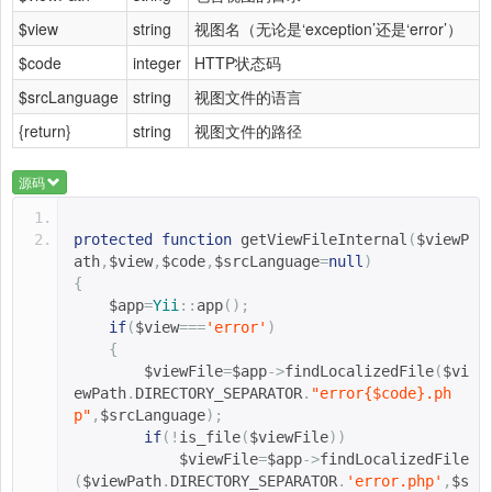
$view
string
视图名（无论是‘exception’还是‘error’）
$code
integer
HTTP状态码
$srcLanguage
string
视图文件的语言
{return}
string
视图文件的路径
源码
protected
function
getViewFileInternal
(
$viewP
ath
,
$view
,
$code
,
$srcLanguage
=
null
)
{
$app
=
Yii
::
app
();
if
(
$view
===
'error'
)
{
$viewFile
=
$app
->
findLocalizedFile
(
$vi
ewPath
.
DIRECTORY_SEPARATOR
.
"error
{
$code
}
.ph
p"
,
$srcLanguage
);
if
(!
is_file
(
$viewFile
))
$viewFile
=
$app
->
findLocalizedFile
(
$viewPath
.
DIRECTORY_SEPARATOR
.
'error.php'
,
$s